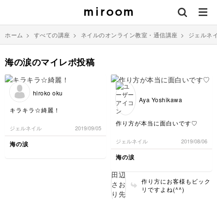
ホーム
>
すべての講座
>
ネイルのオンライン教室・通信講座
>
ジェルネ
海の涙のマイレポ投稿
hiroko oku
Aya Yoshikawa
キラキラ☆綺麗！
作り方が本当に面白いです♡
ジェルネイル
2019/09/05
ジェルネイル
2019/08/06
海の涙
海の涙
作り方にお客様もビック
リですよね(^^)