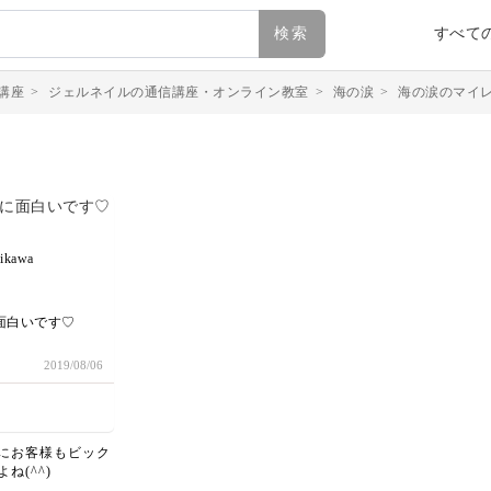
検索
すべて
講座
>
ジェルネイルの通信講座・オンライン教室
>
海の涙
>
海の涙のマイ
ikawa
面白いです♡
2019/08/06
にお客様もビック
ね(^^)