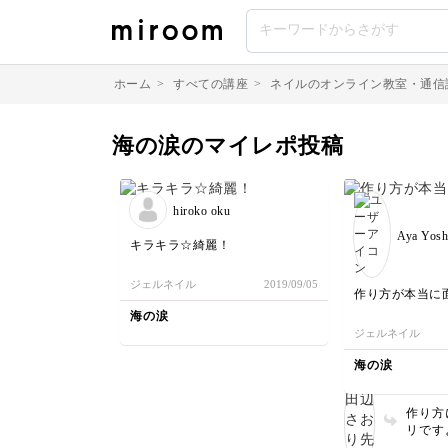
ホーム
>
すべての講座
>
ネイルのオンライン教室・通信
海の涙のマイレポ投稿
hiroko oku
Aya Yosh
キラキラ☆綺麗！
ジェルネイル
2019/09/05
作り方が本当に
海の涙
ジェルネイル
海の涙
作り方
リですよ