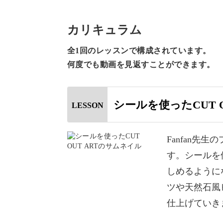
手描きでデザインされたシールを使っ
カリキュラム
CUT OUT ARTと名付けられている
全1回のレッスンで構成されています。
意味。
何度でも動画を見返すことができます。
Fanfan先生がこれまで自身のサロ
シールを使ったCUT O
LESSON
とでどなたでもFanfan先生流の切
今回のレッスンでは、その切り絵風の
Fanfan先
み合わせて凝った印象に仕上げたアー
す。シールを使
しめるように
CUT OUT シールを活用した複雑
ツや天然石風
にも
仕上げていき