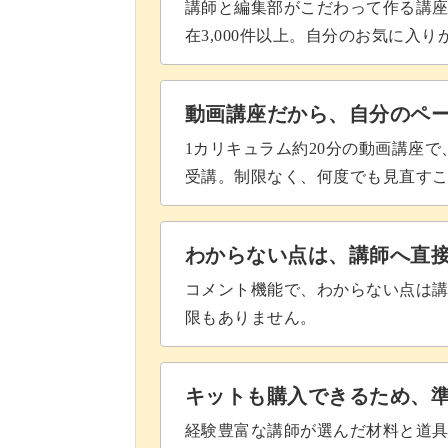
パーツをノンワイプでコーティン
講師と編集部がこだわって作る講
在3,000件以上。自分のお気に入
動画講座だから、自分のペ
1カリキュラム約20分の動画講座
受講。制限なく、何度でも見直す
わからない点は、講師へ直
コメント機能で、わからない点は
限もありません。
キットも購入できるため、
経験豊富な講師が選んだ材料と道