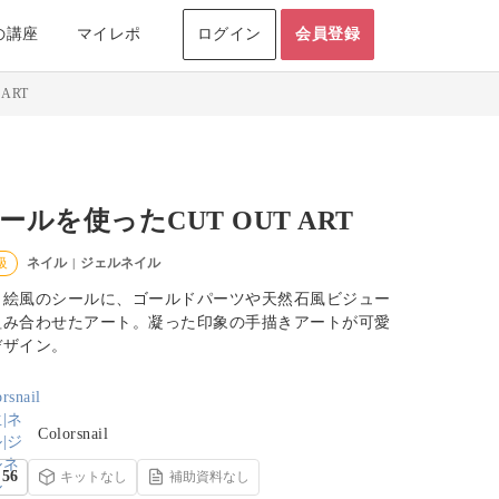
の講座
マイレポ
ログイン
会員登録
ART
ールを使ったCUT OUT ART
ネイル
ジェルネイル
級
|
り絵風のシールに、ゴールドパーツや天然石風ビジュー
組み合わせたアート。凝った印象の手描きアートが可愛
デザイン。
Colorsnail
56
キットなし
補助資料なし