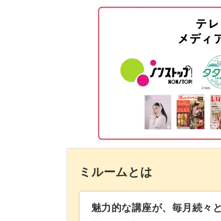
バフを使ってはみ出た部分を切り
天然石ビジューの作り方はそれだけを
他のアートにも使える技法なのでぜひ
ベースジェルでコーティングする
ゴールドナゲットをのせる
トップジェルでコーティングする
ナゲットの上に天然石を作る
ダズリングパウダーをのせる
ストーンの部分をコーティングす
ミルームとは
パーツをのせる
シーアネモネの中にラメジェルを
魅力的な講座が、毎月続々