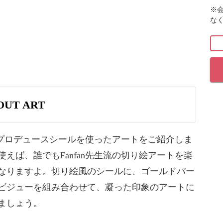
※
ていきます。
な
このシールですが、「CUT OUT」とは切り絵という
ンで施術してきた切り絵風のアートをシールにするこ
UT ART
り絵アートを楽しむことができるようになりました。
シールにゴールドパーツや天然石風ビジューを組
生のプロデュースシールを使ったアートをご紹介しま
トをレッスン。
えば、誰でもFanfan先生流の切り絵アートを楽
なりますよ。切り絵風のシールに、ゴールドパー
アートの作り方をお伝えしていきます。また、その他
ビジューを組み合わせて、凝った印象のアートに
ましょう。