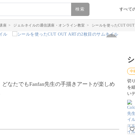
検索
すべて
講座
>
ジェルネイルの通信講座・オンライン教室
>
シールを使ったCUT OUT 
シ
中
切
！どなたでもFanfan先生の手描きアートが楽しめ
を
♪
い
ったアートをレクチャー。Fanfan先生が一枚一枚