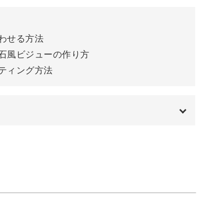
せる方法
風ビジューの作り方
わせる方法
ィング方法
石風ビジューの作り方
ティング方法
ンです。
リアベースの上に施術をしていますが、ベースに
00:00
きます。
00:12
ラーや
01:51
02:37