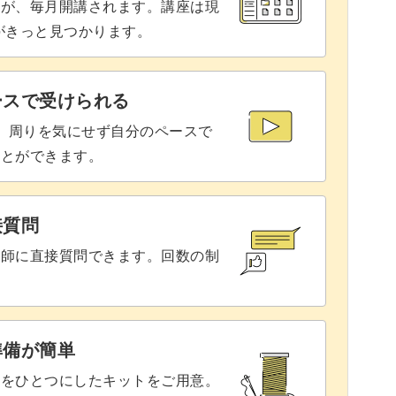
グして仕上げる
24:12
座が、毎月開講されます。講座は現
りがきっと見つかります。
ースで受けられる
で、周りを気にせず自分のペースで
ことができます。
接質問
講師に直接質問できます。回数の制
準備が簡単
具をひとつにしたキットをご用意。