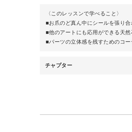
◆お爪のど真ん中にシールを張り合わ
〈このレッスンで学べること〉
◆他のアートにも応用ができる天然石
■お爪のど真ん中にシールを張り合
◆パーツの立体感を残すためのコーテ
■他のアートにも応用ができる天然
■パーツの立体感を残すためのコー
などなど、内容盛りだくさんのレッス
チャプター
オープニング
今回のレッスンでは見やすいようにク
色をつけても素敵に仕上げることがで
CUT OUT ARTシールの紹介
使用アイテム
お客様の雰囲気に合わせて、ベースカ
使うシールの色も選んでみましょう♪
シールをお爪の上に貼る