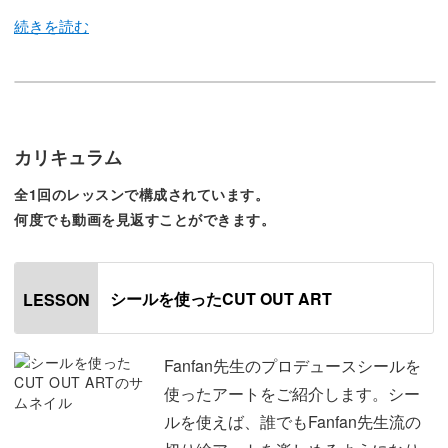
Fanfan先生のプロデュースシールを使ったアートをレクチ
ャー。Fanfan先生が一枚一枚手描きでデザインされたシー
ルを使っていきます。
カリキュラム
全1回のレッスンで構成されています。
CUT OUT ARTと名付けられているこのシールですが、
何度でも動画を見返すことができます。
「CUT OUT」とは切り絵という意味。
Fanfan先生がこれまで自身のサロンで施術してきた切り絵
シールを使ったCUT OUT ART
LESSON
風のアートをシールにすることでどなたでもFanfan先生流
の切り絵アートを楽しむことができるようになりました。
Fanfan先生のプロデュースシールを
使ったアートをご紹介します。シー
今回のレッスンでは、その切り絵風のシールにゴールドパ
ルを使えば、誰でもFanfan先生流の
ーツや天然石風ビジューを組み合わせて凝った印象に仕上