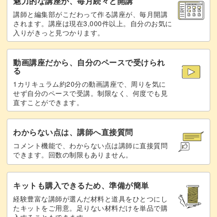
魅力的な講座が、毎月続々と開講
講師と編集部がこだわって作る講座が、毎月開講
シーアネモネの中にラメジェルを入れる
22:53
されます。講座は現在3,000件以上。自分のお気に
入りがきっと見つかります。
パーツをノンワイプでコーティングして仕
24:12
上げる
動画講座だから、自分のペースで受けられ
る
1カリキュラム約20分の動画講座で、周りを気に
せず自分のペースで受講。制限なく、何度でも見
直すことができます。
わからない点は、講師へ直接質問
コメント機能で、わからない点は講師に直接質問
できます。回数の制限もありません。
キットも購入できるため、準備が簡単
経験豊富な講師が選んだ材料と道具をひとつにし
たキットをご用意。足りない材料だけを単品で購
入することもできます。