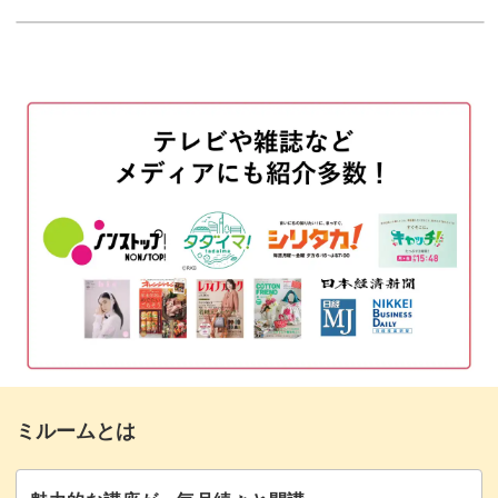
使用アイテム
01:51
お客様の雰囲気に合わせて、ベースカラーや
使うシールの色も選んでみましょう♪
シールをお爪の上に貼る
02:37
天然石ビジューの作り方はそれだけを施術しても可愛いで
バフを使ってはみ出た部分を切り落とす
06:54
すし、
ベースジェルでコーティングする
07:40
他のアートにも使える技法なのでぜひ習得してください。
ゴールドナゲットをのせる
08:28
トップジェルでコーティングする
10:14
ナゲットの上に天然石を作る
12:47
ダズリングパウダーをのせる
15:50
ミルームとは
ストーンの部分をコーティングする
17:03
パーツをのせる
17:32