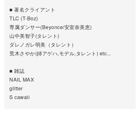
■ 著名クライアント
TLC (T-Boz)
専属ダンサー(Beyonce/安室奈美恵)
山中美智子(タレント)
ダレノガレ明美（タレント）
荒木さやか(姉アゲハ,モデル,タレント) etc...
■ 雑誌
NAIL MAX
glitter
S cawaii