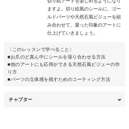
切り絵アートを楽しめるようになり
げたアートをレッスン。
ますよ。切り絵風のシールに、ゴー
ルドパーツや天然石風ビジューを組
CUT OUT シールを活用した複雑アートの作り方をお伝え
み合わせて、凝った印象のアートに
していきます。また、その他にも
仕上げていきましょう。
◆お爪のど真ん中にシールを張り合わせる方法
〈このレッスンで学べること〉
◆他のアートにも応用ができる天然石風ビジューの作り方
■お爪のど真ん中にシールを張り合わせる方法
◆パーツの立体感を残すためのコーティング方法
■他のアートにも応用ができる天然石風ビジューの作
り方
などなど、内容盛りだくさんのレッスンです。
■パーツの立体感を残すためのコーティング方法
チャプター
今回のレッスンでは見やすいようにクリアベースの上に施
オープニング
00:00
術をしていますが、ベースに色をつけても素敵に仕上げる
ことができます。
CUT OUT ARTシールの紹介
00:12