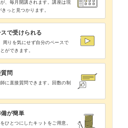
グして仕上げる
24:12
座が、毎月開講されます。講座は現
りがきっと見つかります。
ースで受けられる
で、周りを気にせず自分のペースで
ことができます。
接質問
講師に直接質問できます。回数の制
準備が簡単
具をひとつにしたキットをご用意。