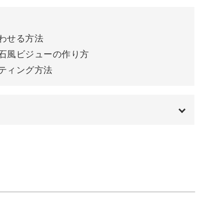
せる方法
風ビジューの作り方
わせる方法
ィング方法
石風ビジューの作り方
ティング方法
ンです。
リアベースの上に施術をしていますが、ベースに
00:00
きます。
00:12
ラーや
01:51
02:37