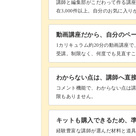
パーツをノンワイプでコーティン
講師と編集部がこだわって作る講
在3,000件以上。自分のお気に入
動画講座だから、自分のペ
1カリキュラム約20分の動画講座
受講。制限なく、何度でも見直す
わからない点は、講師へ直
コメント機能で、わからない点は
限もありません。
キットも購入できるため、
経験豊富な講師が選んだ材料と道