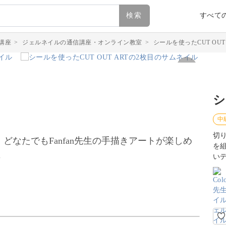
検索
すべて
講座
>
ジェルネイルの通信講座・オンライン教室
>
シールを使ったCUT OUT 
シ
中
切
！どなたでもFanfan先生の手描きアートが楽しめ
を
♪
い
ったアートをレクチャー。Fanfan先生が一枚一枚