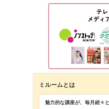
バフを使ってはみ出た部分を切り
天然石ビジューの作り方はそれだけを
他のアートにも使える技法なのでぜひ
ベースジェルでコーティングする
ゴールドナゲットをのせる
トップジェルでコーティングする
ナゲットの上に天然石を作る
ダズリングパウダーをのせる
ストーンの部分をコーティングす
ミルームとは
パーツをのせる
シーアネモネの中にラメジェルを
魅力的な講座が、毎月続々