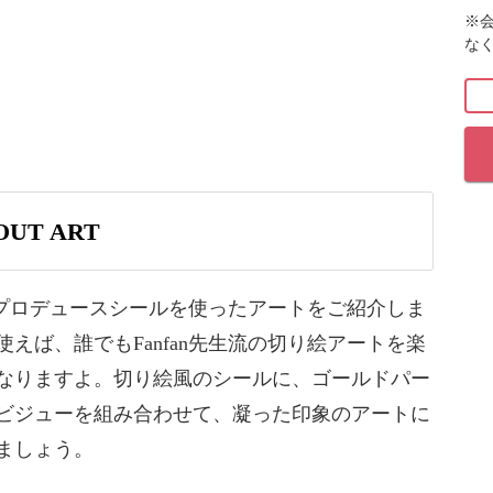
※
ていきます。
な
このシールですが、「CUT OUT」とは切り絵という
ンで施術してきた切り絵風のアートをシールにするこ
UT ART
り絵アートを楽しむことができるようになりました。
シールにゴールドパーツや天然石風ビジューを組
生のプロデュースシールを使ったアートをご紹介しま
トをレッスン。
えば、誰でもFanfan先生流の切り絵アートを楽
なりますよ。切り絵風のシールに、ゴールドパー
アートの作り方をお伝えしていきます。また、その他
ビジューを組み合わせて、凝った印象のアートに
ましょう。