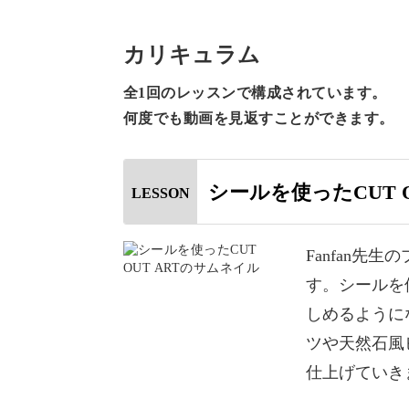
手描きでデザインされたシールを使っ
カリキュラム
CUT OUT ARTと名付けられている
全1回のレッスンで構成されています。
意味。
何度でも動画を見返すことができます。
Fanfan先生がこれまで自身のサロ
シールを使ったCUT O
LESSON
とでどなたでもFanfan先生流の切
今回のレッスンでは、その切り絵風の
Fanfan先
み合わせて凝った印象に仕上げたアー
す。シールを使
しめるように
CUT OUT シールを活用した複雑
ツや天然石風
にも
仕上げていき