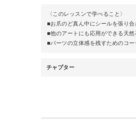
◆お爪のど真ん中にシールを張り合わ
〈このレッスンで学べること〉
◆他のアートにも応用ができる天然石
■お爪のど真ん中にシールを張り合
◆パーツの立体感を残すためのコーテ
■他のアートにも応用ができる天然
■パーツの立体感を残すためのコー
などなど、内容盛りだくさんのレッス
チャプター
オープニング
今回のレッスンでは見やすいようにク
色をつけても素敵に仕上げることがで
CUT OUT ARTシールの紹介
使用アイテム
お客様の雰囲気に合わせて、ベースカ
使うシールの色も選んでみましょう♪
シールをお爪の上に貼る