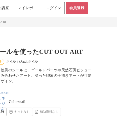
の講座
マイレポ
ログイン
会員登録
ART
ールを使ったCUT OUT ART
ネイル
ジェルネイル
級
|
り絵風のシールに、ゴールドパーツや天然石風ビジュー
組み合わせたアート。凝った印象の手描きアートが可愛
デザイン。
Colorsnail
56
キットなし
補助資料なし