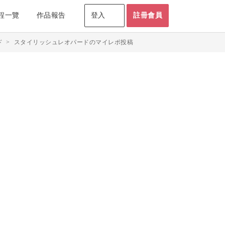
程一覽
作品報告
登入
註冊會員
ド
>
スタイリッシュレオパードのマイレポ投稿