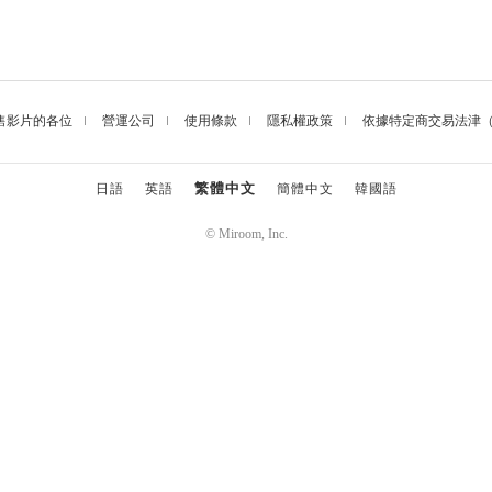
售影片的各位
營運公司
使用條款
隱私權政策
依據特定商交易法津
繁體中文
日語
英語
簡體中文
韓國語
© Miroom, Inc.