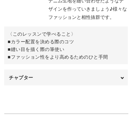
デニム生地を縫い合わせたようなデ
今回のレッスンではそのようなパッチワークデニムをその
ザインを作っていきましょう♪様々な
ままネイルアートに落とし込んだデザインの作り方をレッ
ファッションと相性抜群です。
スン。
〈このレッスンで学べること〉
◆カラー配置を決める際のコツ
■カラー配置を決める際のコツ
◆縫い目を描く際の筆使い
■縫い目を描く際の筆使い
◆ファッション性をより高めるためのひと手間
■ファッション性をより高めるためのひと手間
などを中心に、リアルな質感のパッチワークデニムを表現
チャプター
する方法をたっぷりとレクチャーしていきます。
オープニング
00:00
使用カラー
00:12
一度学んでしまえばアレンジは自由自在。
下書きのラインを描く
01:49
カラーを配置する位置や、配分を変えることで様々な印象
マス目に色を塗る