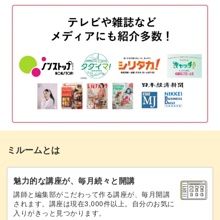
04:39
のパッチワークデニムを作ることが可能なデザインです。
マス目に二度塗りをする
11:09
カジュアルな印象でありつつもシンプルなデニムなので好
パッチワークラインを描く
13:04
きなパーツと合わせたり、シールと合わせてアレンジして
も◎
シールを貼る
17:17
ゴールドパーツをのせる
アレンジは自由自在なので、ぜひマスターして様々なアレ
18:51
ンジを楽しみながらサロンワークに活かしてみてください
マットトップでコーティングする
20:10
ね！
完成
21:32
ミルームとは
魅力的な講座が、毎月続々と開講
講師と編集部がこだわって作る講座が、毎月開講
されます。講座は現在3,000件以上。自分のお気に
入りがきっと見つかります。