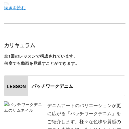
今回のレッスンでは、デニムアートのバリエーションが更
に広がる、パッチワークデニムをレクチャーしていきま
す。
カリキュラム
パッチワークデニムとは様々な色味や質感のデニム生地を
全1回のレッスンで構成されています。
縫い合わせて一つのデニムを作ったデニムのことを指しま
何度でも動画を見返すことができます。
す。
色々な種類のデニムを合わせることで、デニム単体では出
パッチワークデニム
LESSON
せないデザイン性やファッション性を出すことが可能。
デニムアートのバリエーションが更
デニムよりもややカジュアルな印象のパッチワークデニム
に広がる「パッチワークデニム」を
は様々なファッションと相性抜群です。
ご紹介します。様々な色味や質感の