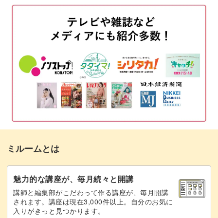
04:39
のパッチワークデニムを作ることが可能なデザインです。
マス目に二度塗りをする
11:09
カジュアルな印象でありつつもシンプルなデニムなので好
パッチワークラインを描く
13:04
きなパーツと合わせたり、シールと合わせてアレンジして
も◎
シールを貼る
17:17
ゴールドパーツをのせる
アレンジは自由自在なので、ぜひマスターして様々なアレ
18:51
ンジを楽しみながらサロンワークに活かしてみてください
マットトップでコーティングする
20:10
ね！
完成
21:32
ミルームとは
魅力的な講座が、毎月続々と開講
講師と編集部がこだわって作る講座が、毎月開講
されます。講座は現在3,000件以上。自分のお気に
入りがきっと見つかります。