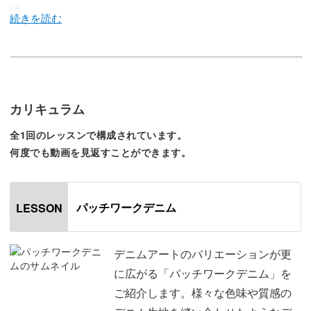
今回のレッスンでは、デニムアートのバリエーションが更
に広がる、パッチワークデニムをレクチャーしていきま
す。
カリキュラム
パッチワークデニムとは様々な色味や質感のデニム生地を
全1回のレッスンで構成されています。
縫い合わせて一つのデニムを作ったデニムのことを指しま
何度でも動画を見返すことができます。
す。
色々な種類のデニムを合わせることで、デニム単体では出
パッチワークデニム
LESSON
せないデザイン性やファッション性を出すことが可能。
デニムアートのバリエーションが更
デニムよりもややカジュアルな印象のパッチワークデニム
に広がる「パッチワークデニム」を
は様々なファッションと相性抜群です。
ご紹介します。様々な色味や質感の