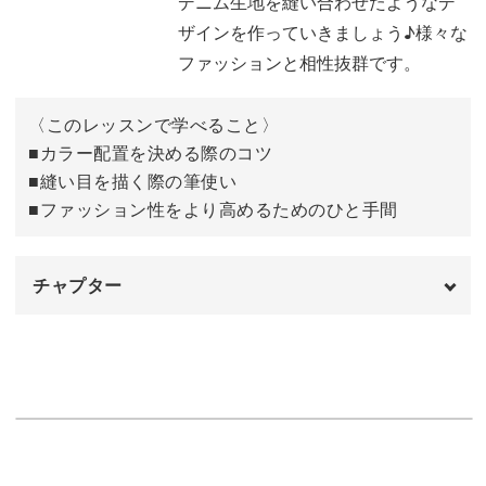
デニム生地を縫い合わせたようなデ
今回のレッスンではそのようなパッチワークデニムをその
ザインを作っていきましょう♪様々な
ままネイルアートに落とし込んだデザインの作り方をレッ
ファッションと相性抜群です。
スン。
〈このレッスンで学べること〉
◆カラー配置を決める際のコツ
■カラー配置を決める際のコツ
◆縫い目を描く際の筆使い
■縫い目を描く際の筆使い
◆ファッション性をより高めるためのひと手間
■ファッション性をより高めるためのひと手間
などを中心に、リアルな質感のパッチワークデニムを表現
チャプター
する方法をたっぷりとレクチャーしていきます。
オープニング
00:00
使用カラー
00:12
一度学んでしまえばアレンジは自由自在。
下書きのラインを描く
01:49
カラーを配置する位置や、配分を変えることで様々な印象
マス目に色を塗る