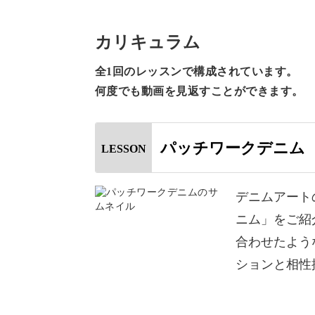
パッチワークデニムとは様々な色味や
カリキュラム
作ったデニムのことを指します。
全1回のレッスンで構成されています。
何度でも動画を見返すことができます。
色々な種類のデニムを合わせることで
ョン性を出すことが可能。
パッチワークデニム
LESSON
デニムよりもややカジュアルな印象の
抜群です。
デニムアート
ニム」をご紹
今回のレッスンではそのようなパッチ
合わせたよう
んだデザインの作り方をレッスン。
ションと相性
◆カラー配置を決める際のコツ