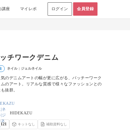
の講座
マイレポ
ログイン
会員登録
ッチワークデニム
ネイル
ジェルネイル
級
|
人気のデニムアートの幅が更に広がる、パッチーワーク
ニムのアート。リアルな質感で様々なファッションとの
性も抜群。
HIDEKAZU
121
キットなし
補助資料なし