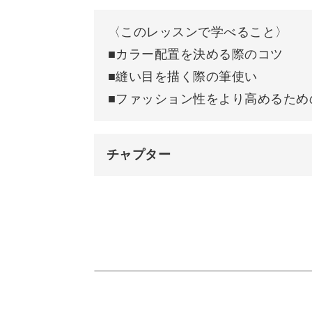
◆縫い目を描く際の筆使い
〈このレッスンで学べること〉
◆ファッション性をより高めるための
■カラー配置を決める際のコツ
■縫い目を描く際の筆使い
などを中心に、リアルな質感のパッチ
■ファッション性をより高めるため
ャーしていきます。
チャプター
オープニング
一度学んでしまえばアレンジは自由自
使用カラー
カラーを配置する位置や、配分を変え
下書きのラインを描く
ことが可能なデザインです。
マス目に色を塗る
カジュアルな印象でありつつもシンプ