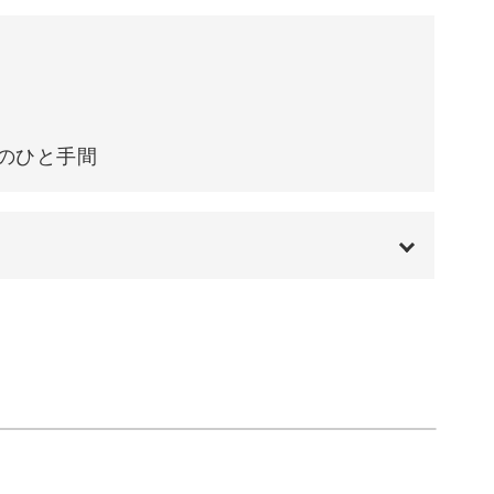
ひと手間
ワークデニムを表現する方法をたっぷりとレクチ
のひと手間
在。
00:00
00:12
ることで様々な印象のパッチワークデニムを作る
01:49
04:39
ルなデニムなので好きなパーツと合わせたり、シ