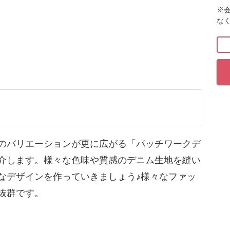
※
な
質感のデニム生地を縫い合わせて一つのデニムを
、デニム単体では出せないデザイン性やファッシ
パッチワークデニムは様々なファッションと相性
のバリエーションが更に広がる「パッチワークデ
介します。様々な色味や質感のデニム生地を縫い
ワークデニムをそのままネイルアートに落とし込
なデザインを作っていきましょう♪様々なファッ
抜群です。