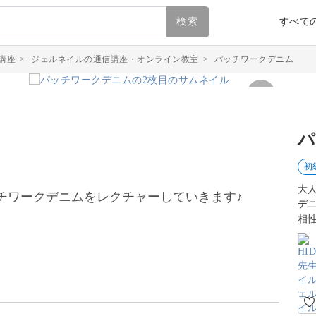
検索
すべて
講座
>
ジェルネイルの通信講座・オンライン教室
>
パッチワークデニム
パ
初
大
チワークデニムをレクチャーしていきます♪
デ
相
バリエーションが更に広がる、パッチワークデニ