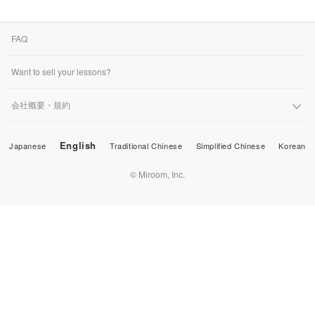
FAQ
Want to sell your lessons?
会社概要・規約
English
Japanese
Traditional Chinese
Simplified Chinese
Korean
© Miroom, Inc.