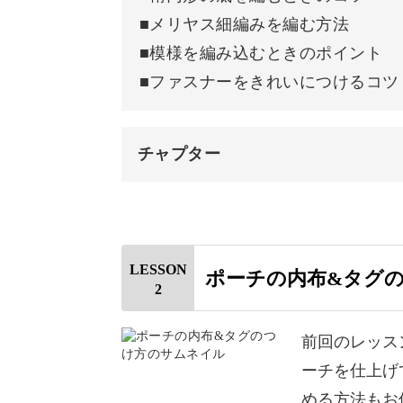
■メリヤス細編みを編む方法
講座ではベージュ地に赤の模様でご紹
■模様を編み込むときのポイント
ラーを組み合わせてみてください。
■ファスナーをきれいにつけるコツ
赤とはまた雰囲気の違う、素敵な作品
チャプター
オープニング
はじめに
手作りとは思えないほどの
LESSON
ポーチの内布&タグ
2
使用材料・道具
ポーチが編み終わったら、内布をつけ
くさりを14目編む
前回のレッス
ーチを仕上げ
マチのあるポーチ・マチが無いポーチ
半目を拾って細編みする
める方法もお