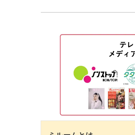
ベージュのみで3目拾って編む
使用材料・道具
編み図を見ながら側面の最後まで
内布をつける前に
糸を処理する
内布を裁断する
スチームアイロンをかける
ミシンで端を縫う
ファスナーをつける
マチの印をつける
スチームアイロンをかける
ミシンでマチを縫う
完成♪
余分な布と糸をカットする
ポーチと内布のサイズを合わせる
内布のふちにアイロンをかける