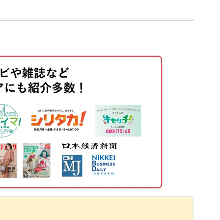
44:33
02:03
編む
53:23
03:44
53:33
06:15
56:16
14:38
57:48
17:00
76:40
20:03
77:51
21:30
22:17
25:27