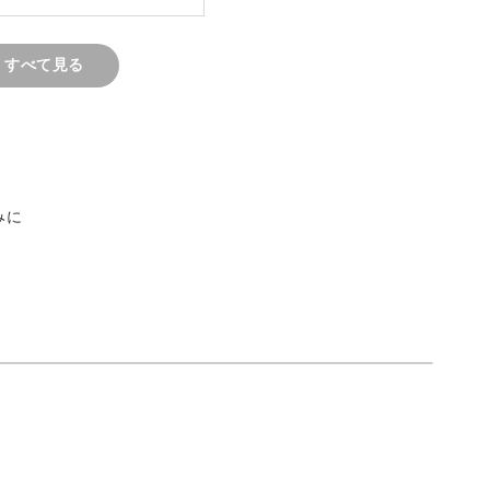
すべて見る
ス編みのような模様ができ、丈夫で可愛いポーチ
みに
習得
リヤス細編み」ですが、ちょっと聞きなれない言