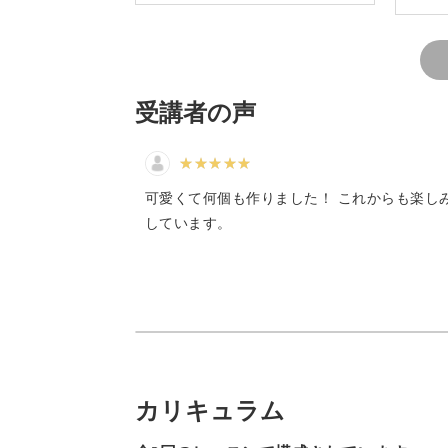
してしっかり習得していただけます。
かぎ針編みなのに、棒針編みのメリヤ
が完成しますよ♪
受講者の声
可愛くて何個も作りました！ これからも楽し
しています。
メリヤス細編みをしっかり
先ほどからお話にもでてきている「メ
葉かもしれませんね。
カリキュラム