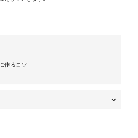
12:44
17:55
やすいポーチになり、ワンランク上の作品になり
24:03
25:52
に作るコツ
む
27:34
介します♪
35:30
む
36:29
えるタグに気分も上がりますね。
38:53
00:00
で、ぜひ習得してくださいね♪
む
41:52
00:20