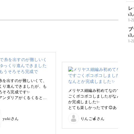
レ
使いたくなるようなデザインの作品を制作してい
3
¥
1-
ブ
3
¥
1-
子のデイリークロッシェ」の表紙を飾っているバ
紹介します。
糸を出すのが難しいくて、
くり進んできましたが、も
んな方にピッタリの講座です。
メリヤス細編み初めてなのです
ろそろ完成です✨
ごくボコボコしましたがなんと
アンダリアがくるくるとよ
か完成しました✨
しまうので、たまに糸玉を
とても楽しかったです😊ありが
てよれを戻しています。変
とうございました♪また作ってみ
み癖がついてしまったので
yukiさん
りんご🍎さん
ます❕
うか
か良い方法はありますか？
ス細編み”という編み方を、小さなポーチ作りを通