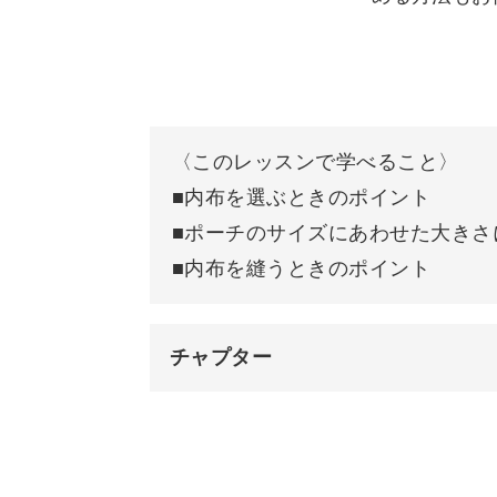
ご紹介します。
細編みの目と赤い糸を編み包む
3段目〜6段目まで編み進める
内布を付けることで、より丈夫で使い
メリヤス細編みの目に引き抜く
ますよ。
〈このレッスンで学べること〉
スチームアイロンをかける
■内布を選ぶときのポイント
■ポーチのサイズにあわせた大きさ
ベージュと赤を2目ずつくり返し編
■内布を縫うときのポイント
タグを内布に綺麗につけるコツもご紹
糸が絡まったときの対処法
ベージュと赤を2目ずつくり返し編
チャプター
ポーチを使っているとき、チラッと見
引き抜くときのポイント
オープニング
今後もずっと使えるテクニックですの
ベージュと赤を2目ずつくり返し編
はじめに