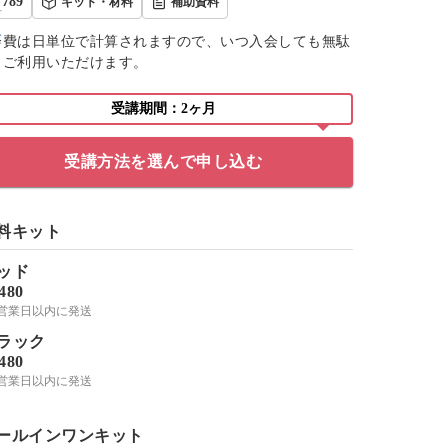
789
キット・材料
補助資料
会費は日単位で計算されますので、いつ入会しても無駄
くご利用いただけます。
受講期間：2ヶ月
受講方法を選んで申し込む
料キット
ッド
,480
-3営業日以内に発送
ラック
,480
-3営業日以内に発送
ールインワンキット