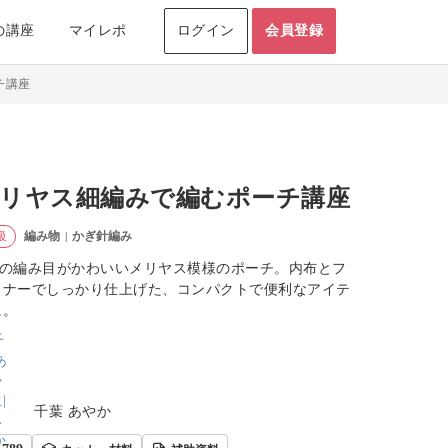
の講座
マイレポ
ログイン
会員登録
チ講座
リヤス細編みで編むポーチ講座
編み物
かぎ針編み
級
|
字の編み目がかわいいメリヤス模様のポーチ。内布とフ
スナーでしっかり仕上げた、コンパクトで便利なアイテ
に。
千葉 あやか