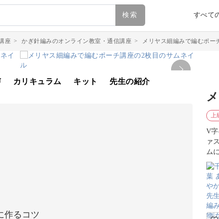
検索
すべて
講座
>
かぎ針編みのオンライン教室・通信講座
>
メリヤス細編みで編むポー
声
カリキュラム
キット
先生の紹介
メ
上
V
ァ
ム
に作るコツ