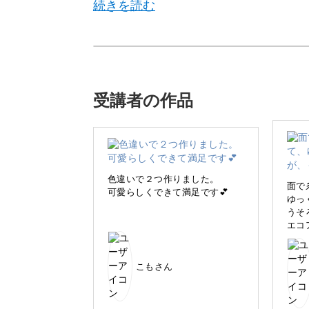
「大人可愛い」をコンセプトに、毎日
ます。
受講者の作品
今回の講座では、私の著書「オトナ女
ックと同じ模様のポーチの作り方をご
色違いで２つ作りました。
面で
可愛らしくできて満足です💕
ゆっ
「大きいバッグを作るのは心配…」そ
うそ
エコ
れて
回し
な編
こもさん
しょ
なに
バック作りでも使われている“メリヤ