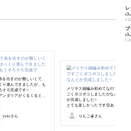
レ
使いたくなるようなデザインの作品を制作してい
3
¥
1-
ブ
3
¥
1-
子のデイリークロッシェ」の表紙を飾っているバ
紹介します。
糸を出すのが難しいくて、
くり進んできましたが、も
んな方にピッタリの講座です。
メリヤス細編み初めてなのです
ろそろ完成です✨
ごくボコボコしましたがなんと
アンダリアがくるくるとよ
か完成しました✨
しまうので、たまに糸玉を
とても楽しかったです😊ありが
てよれを戻しています。変
とうございました♪また作ってみ
み癖がついてしまったので
yukiさん
りんご🍎さん
ます❕
うか
か良い方法はありますか？
ス細編み”という編み方を、小さなポーチ作りを通