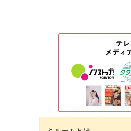
ベージュのみで3目拾って編む
使用材料・道具
編み図を見ながら側面の最後まで
内布をつける前に
糸を処理する
内布を裁断する
スチームアイロンをかける
ミシンで端を縫う
ファスナーをつける
マチの印をつける
スチームアイロンをかける
ミシンでマチを縫う
完成♪
余分な布と糸をカットする
ポーチと内布のサイズを合わせる
内布のふちにアイロンをかける