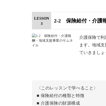
はじめに
この動画で学べること
介護業界は制度改正が多く、「昔の知
LESSON
2-2 保険給付・介
ん。
3
介護保険制度の成り立ち
介護保険法第1条と三大キーワード
介護保険で利
そこでこの講座は、2026年度版として
ます。地域支
情報を反映しています。
保険者である市町村の役割
ていきましょ
第1号被保険者と第2号被保険者
特定疾病16疾病
さらに、LIFE（科学的介護）や地域包
市町村・国・都道府県の役割
年注目されているテーマもピックアッ
〈このレッスンで学べること〉
五肢複択を制するコツ
■ 保険給付の種類と特徴
「最近よく聞くけど、実はよくわから
■ 介護保険の財源構成
その他の重要情報