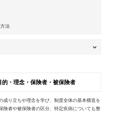
報
成方法
こから手をつければいいの？」と戸惑いやすい試
00:00
医療・福祉サービスの3分野をバランスよく学
01:29
の目的・理念・保険者・被保険者
02:07
03:25
の成り立ちや理念を学び、制度全体の基本構造を
保険者や被保険者の区分、特定疾病についても整
04:47
手とする方が多い保健医療分野まで、やさしく噛