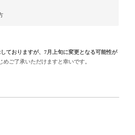
方
示しておりますが、7月上旬に変更となる可能性が
じめご了承いただけますと幸いです。
うかな」
と学んでみたい」
、ケアマネージャー試験 合格対策講座です。