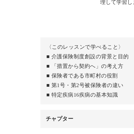
理して学習し
み砕いていきます。
五肢複択の特徴と解法フレーム
学習スケジュール
現場で役立つ認知症ケアや在宅医療、
本講座の活用方法
〈このレッスンで学べること〉
合格者に共通する特徴
■ 介護保険制度創設の背景と目的
学習スケジュールの立て方、分野ごと
■ 「措置から契約へ」の考え方
おわりに
■ 保険者である市町村の役割
仕事や家事をしながらの資格勉強も無
■ 第1号・第2号被保険者の違い
す。
■ 特定疾病16疾病の基本知識
チャプター
最新制度までしっかり対応