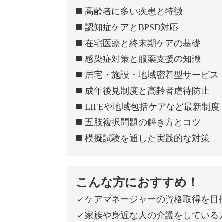
◼️ 高齢者に多い疾患と特徴
◼️ 認知症ケアとBPSD対応
◼️ 在宅医療と終末期ケアの基礎
◼️ 感染症対策と服薬支援の知識
◼️ 居宅・施設・地域密着型サービス
◼️ 成年後見制度と高齢者虐待防止
◼️ LIFEや地域包括ケアなど最新制度
◼️ 五肢複択問題の解き方とコツ
◼️ 模擬試験を通した実践的な対策
こんな方におすすめ！
✓ケアマネージャーの資格取得を目
✓家族や身近な人の介護をしている