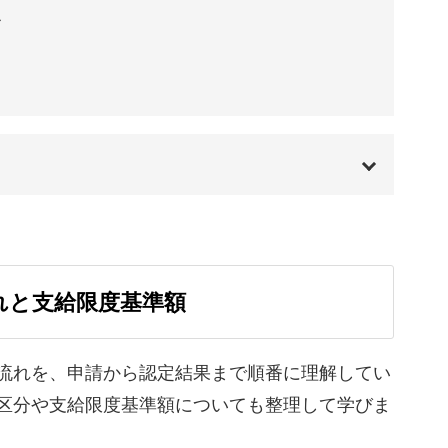
ル
20:23
イントまで触れているので、試験だけでなく現場
るからこそ、安心して学習を進められます。
00:00
01:47
流れと支給限度基準額
02:09
普通徴収
04:04
流れを、申請から認定結果まで順番に理解してい
家族の暮らしを支える、とてもやりがいの大きな
区分や支給限度基準額についても整理して学びま
05:28