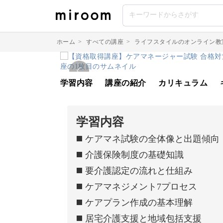
ホーム
>
すべての講座
>
ライフスタイルのオンライン教
学習内容
講座の紹介
カリキュラム
学習内容
◼️ ケアマネ試験の全体像と出題傾向
◼️ 介護保険制度の基礎知識
◼️ 要介護認定の流れと仕組み
◼️ ケアマネジメント7プロセス
◼️ ケアプラン作成の基本理解
◼️ 居宅介護支援と地域包括支援