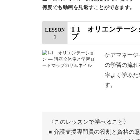
何度でも動画を見返すことができます。
1-1 オリエンテー
LESSON
ケアマネ試験は専門的なイメージがあ
プ
1
ありません。
ケアマネージ
はじめて受験する方も迷わず学習を進
の学習の流れ
していきますよ。
率よく学ぶた
す。
介護保険制度や認知症ケア、福祉サー
〈このレッスンで学べること〉
■ 介護支援専門員の役割と資格の
知識を深めながら、未来のキャリアに