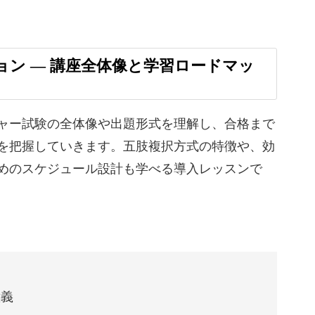
ション ― 講座全体像と学習ロードマッ
りますが、最初から難しい知識が必要なわけでは
ャー試験の全体像や出題形式を理解し、合格まで
められるよう、基礎から試験対策まで丁寧に解説
を把握していきます。五肢複択方式の特徴や、効
めのスケジュール設計も学べる導入レッスンで
ビスなどもわかりやすく整理。
意義
もつながる学びを一緒にはじめていきましょう。