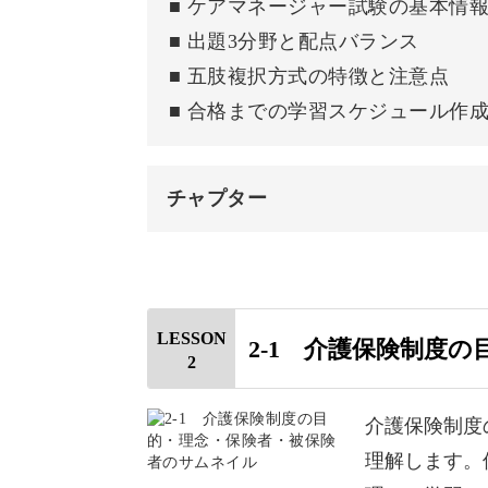
■ ケアマネージャー試験の基本情
■ 出題3分野と配点バランス
■ 五肢複択方式の特徴と注意点
■ 合格までの学習スケジュール作
合格への道筋が見える
チャプター
ケアマネ試験は出題範囲が広く、「ど
験です。
はじめに
そこでこの講座では、介護支援・保健
この動画の見どころ
習。
LESSON
2-1 介護保険制度
2
ケアマネージャーとは
試験の基本情報
介護保険制度
理解します。
受験資格
特に配点の大きい介護支援分野や、苦