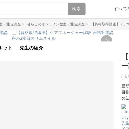
検索
すべて
室・通信講座
>
暮らしのオンライン教室・通信講座
>
【資格取得講座】ケア
キット
先生の紹介
【
ー
入
最
目
の