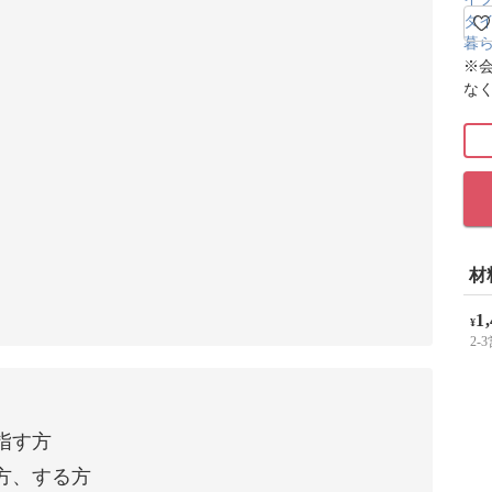
※
な
材
1
¥
2
指す方
方、する方