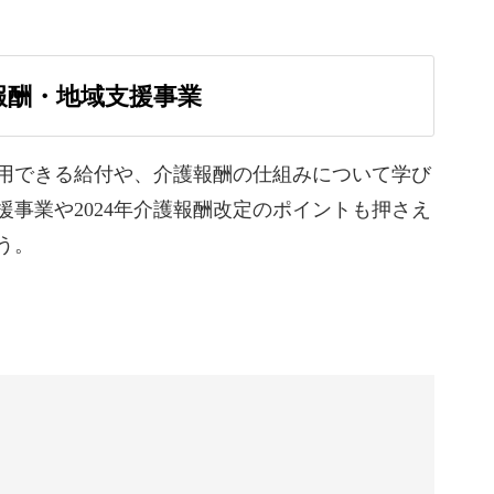
00:00
01:52
識だけでは不安…」と感じる方も少なくありませ
護報酬・地域支援事業
02:33
03:55
用できる給付や、介護報酬の仕組みについて学び
、2024年介護報酬改定や認知症基本法などの最新
援事業や2024年介護報酬改定のポイントも押さえ
05:27
う。
06:42
08:09
括ケア・8050問題・ヤングケアラーといった、近
10:28
プ。
11:52
ない」という言葉も、ぐんと理解が深まります。
14:03