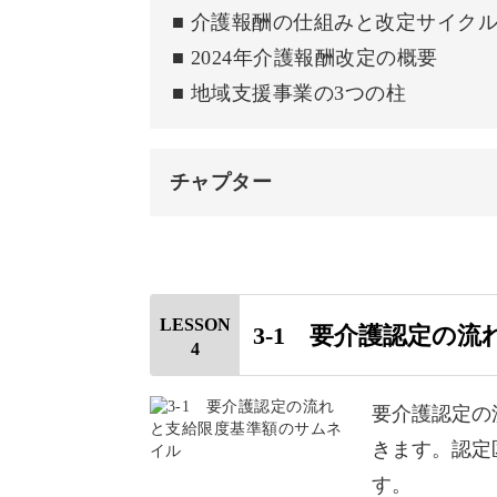
■ 介護報酬の仕組みと改定サイク
おわりに
■ 2024年介護報酬改定の概要
■ 地域支援事業の3つの柱
今後の制度改正で話題になりそうなポ
理解にもつながりますよ。
チャプター
“今のケアマネ試験”に対応して学べ
はじめに
この動画で学べること
LESSON
3-1 要介護認定の
4
介護保険の財源
試験対策から実務理解まで
第1号・第2号保険料と特別徴収・
要介護認定の
ケアマネージャーは、利用者さんやご
きます。認定
介護報酬
仕事です。
す。