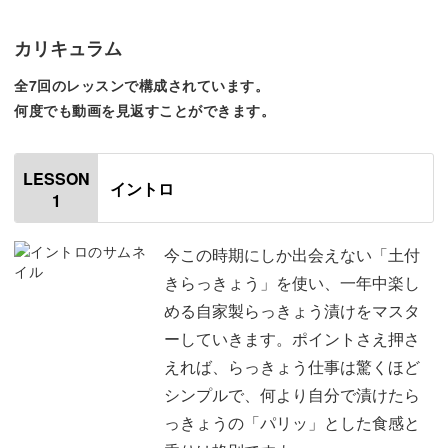
実はらっきょう仕事は、コツさえつかめばとてもシンプル
カリキュラム
なんです。
全7回のレッスンで構成されています。
何度でも動画を見返すことができます。
まずは、土付きらっきょうの選び方から丁寧に解説。
LESSON
イントロ
1
芽や根を整えるコツ、薄皮の扱い方など、初心者さんがつ
今この時期にしか出会えない「土付
まずきやすいポイントをしっかりカバーします。
きらっきょう」を使い、一年中楽し
める自家製らっきょう漬けをマスタ
ーしていきます。ポイントさえ押さ
えれば、らっきょう仕事は驚くほど
失敗しにくい方法なので、保存食づくりが初めての方にも
シンプルで、何より自分で漬けたら
ぴったり。
っきょうの「パリッ」とした食感と