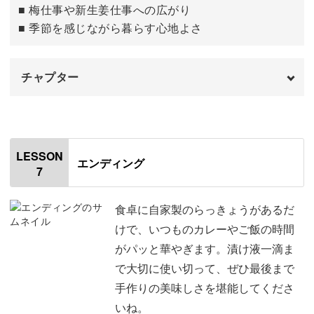
■ 梅仕事や新生姜仕事への広がり
■ 季節を感じながら暮らす心地よさ
チャプター
はじめに
00:00
今回使用する資料について
01:01
LESSON
エンディング
7
トラブルシューティング
01:15
季節の仕事のつながり
03:49
食卓に自家製のらっきょうがあるだ
けで、いつものカレーやご飯の時間
おわりに
04:50
がパッと華やぎます。漬け液一滴ま
で大切に使い切って、ぜひ最後まで
手作りの美味しさを堪能してくださ
いね。