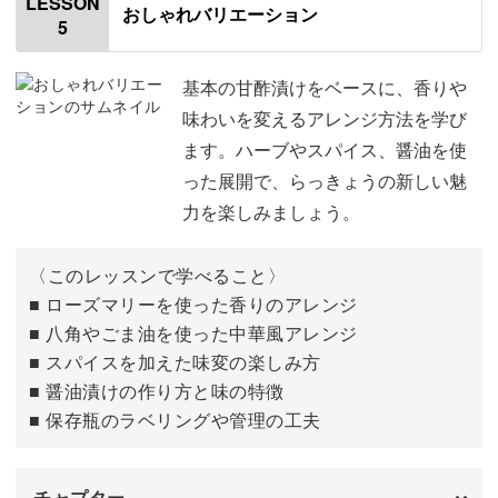
LESSON
おしゃれバリエーション
5
塩漬けの作り方
02:12
瓶にらっきょうを入れる
02:20
基本の甘酢漬けをベースに、香りや
味わいを変えるアレンジ方法を学び
水に塩を入れる
03:06
ます。ハーブやスパイス、醤油を使
った展開で、らっきょうの新しい魅
塩水を加熱する
04:39
力を楽しみましょう。
保存について
06:23
〈このレッスンで学べること〉
醤油漬けの作り方
07:36
■ ローズマリーを使った香りのアレンジ
■ 八角やごま油を使った中華風アレンジ
醤油漬けの材料について
07:44
■ スパイスを加えた味変の楽しみ方
らっきょうを瓶に入れる
08:07
■ 醤油漬けの作り方と味の特徴
■ 保存瓶のラベリングや管理の工夫
調味料を混ぜて加熱する
08:35
保存について
10:45
チャプター