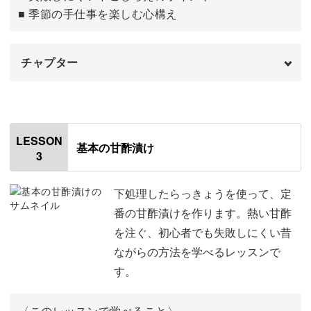
躍。
■ 季節の手仕事を楽しむ心構え
「今日はローズマリー風味」「次は醤油漬けにしてみよ
チャプター
う！」と、味の変化も楽しめます！
はじめに
00:00
使用材料・道具
01:09
LESSON
保存がきくので、忙しい日でもさっと一品添えられるのも
基本の甘酢漬け
3
らっきょうの選び方
うれしいところ。
02:05
らっきょうを洗って薄皮をはがす
05:07
下処理したらっきょうを使って、定
自家製らっきょうのおかげで、いつもの食卓がぐんと楽し
番の甘酢漬けを作ります。熱い甘酢
くなりますよ。
根と芽を切る
08:58
を注ぐ、初心者でも失敗しにくい昔
ながらの方法を学べるレッスンで
水気を切る
11:55
す。
保存容器について
14:05
季節を仕込む楽しさ
〈このレッスンで学べること〉