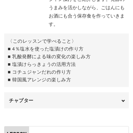
うまみを活かしながら、ごはんにも
漬ける期間と保存について
06:40
一度覚えてしまえば、毎年の初夏が待ち遠しくなるはず♪
お酒にも合う保存食を作っていきま
おわりに
08:16
す。
季節の香りを感じながら、自分だけのらっきょう仕事を楽
しみましょう！
〈このレッスンで学べること〉
■ 4％塩水を使った塩漬けの作り方
■ 乳酸発酵による味の変化の楽しみ方
■ 塩漬けらっきょうの活用方法
■ コチュジャンだれの作り方
■ 韓国風アレンジの楽しみ方
チャプター
はじめに
00:00
使用材料・道具
01:33