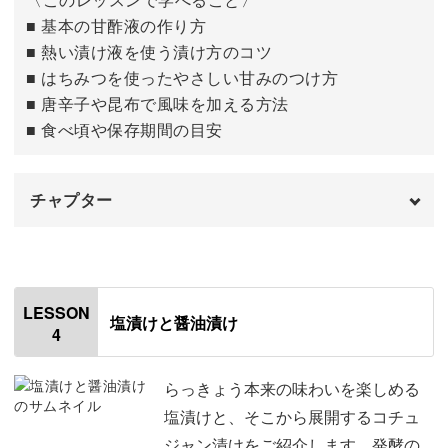
おわりに
15:07
■ 基本の甘酢液の作り方
甘さや酸味を自分好みに合わせられるのも、らっきょう仕
■ 熱い漬け液を使う漬け方のコツ
事の魅力。
■ はちみつを使ったやさしい甘みのつけ方
■ 唐辛子や昆布で風味を加える方法
作っていくうちに世界にひとつの「我が家の味」が生まれ
■ 食べ頃や保存期間の目安
ます◎
チャプター
はじめに
00:00
たっぷり仕込んでおけば長く楽しめるので、実はちょっと
した節約にもつながります。
使用材料・道具
01:33
LESSON
塩漬けと醤油漬け
4
瓶にらっきょうを入れる
02:01
ひと瓶あるだけで「作っておいてよかった！」と思える瞬
間が増えていきますよ。
鍋に漬け汁の材料を入れる
02:48
らっきょう本来の味わいを楽しめる
塩漬けと、そこから展開するコチュ
漬け汁を火にかける
04:05
ジャン漬けをご紹介します。発酵の