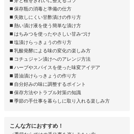
◼️ 芽と根をきれいに整えるコツ
◼️ 保存瓶の消毒と準備の仕方
◼️ 失敗しにくい甘酢漬けの作り方
◼️ 熱い漬け液を使う簡単な漬け方
◼️ はちみつを使ったやさしい甘みづけ
◼️ 塩漬けらっきょうの作り方
◼️ 乳酸発酵による味の変化の楽しみ方
◼️ コチュジャン漬けへのアレンジ方法
◼️ ハーブやスパイスを使った味変アイデア
◼️ 醤油漬けらっきょうの作り方
◼️ 自分好みの味に調整するポイント
◼️ 保存方法やトラブル対策の知識
◼️ 季節の手仕事を暮らしに取り入れる楽しみ方
こんな方におすすめ！