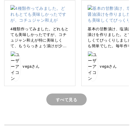
今この時期にしか出会えない「土付きらっきょう」を使
い、一年中楽しめる保存食を作っていきますよ♪
4種類作ってみました。どれもと
基本の甘酢漬け、塩漬け
ても美味しかったですが、コチ
漬けを作りました。とて
ュジャン和えが特に美味しく
しくてびっくりしました
自分で漬けたらっきょうは、市販品にはないみずみずしさ
て、もうらっきょう漬けが少な
も簡単でした。毎年作り
と“パリッ”とした食感が魅力です。
くなってしまいました。
す。
初夏だけの特別な手仕事を、一緒にはじめてみませんか？
vegaさん
vegaさん
すべて見る
はじめての保存食作りにおすすめ！
「らっきょうって買うものだと思っていた」という方も、
気軽にはじめていただける講座。