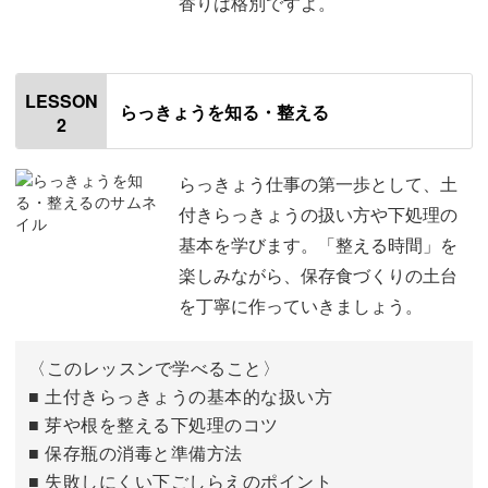
香りは格別ですよ。
香りを感じながら手を動かしているうちに、不思議と気持
ちまで整っていきますよ。
LESSON
らっきょうを知る・整える
2
毎日の食卓が広がる
らっきょう仕事の第一歩として、土
付きらっきょうの扱い方や下処理の
基本の甘酢漬けだけでなく、塩漬けやコチュジャン漬けま
基本を学びます。「整える時間」を
で幅広くご紹介します。
楽しみながら、保存食づくりの土台
を丁寧に作っていきましょう。
「らっきょう漬けって、こんなに味があるの？」と、バリ
エーションに驚くはず♪
〈このレッスンで学べること〉
■ 土付きらっきょうの基本的な扱い方
■ 芽や根を整える下処理のコツ
■ 保存瓶の消毒と準備方法
カレーのおともはもちろん、おつまみや箸休めにも大活
■ 失敗しにくい下ごしらえのポイント