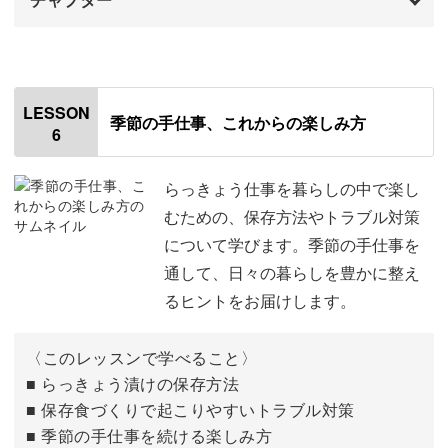
おわりに
11:45
はじめに
00:00
使用材料・道具
01:26
LESSON
季節の手仕事、これからの楽しみ方
6
洋風のアレンジの仕方
02:04
中華風のアレンジの仕方
02:55
らっきょう仕事を暮らしの中で楽し
むための、保存方法やトラブル対策
コチュジャン風味のらっきょうを漬ける
03:50
について学びます。季節の手仕事を
通して、日々の暮らしを豊かに整え
カレー風味のスパイスらっきょうを漬ける
06:54
るヒントをお届けします。
〈このレッスンで学べること〉
■ らっきょう漬けの保存方法
■ 保存食づくりで起こりやすいトラブル対策
■ 季節の手仕事を続ける楽しみ方