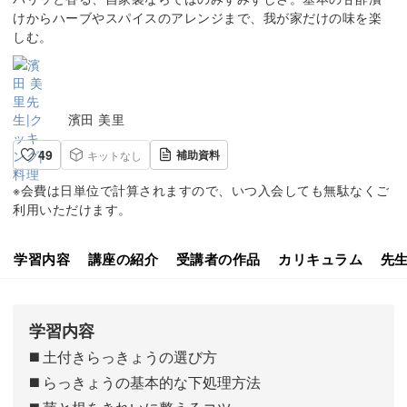
けからハーブやスパイスのアレンジまで、我が家だけの味を楽
しむ。
濱田 美里
49
補助資料
キットなし
※会費は日単位で計算されますので、いつ入会しても無駄なくご
利用いただけます。
学習内容
講座の紹介
受講者の作品
カリキュラム
先
学習内容
◼️ 土付きらっきょうの選び方
◼️ らっきょうの基本的な下処理方法