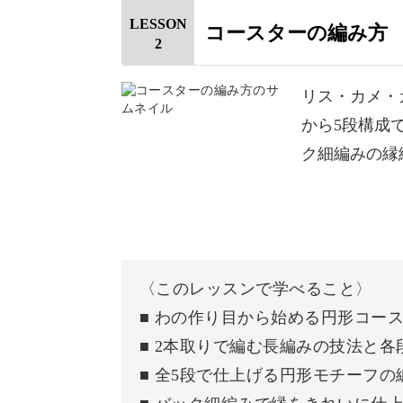
クワクしながら編み進められますよ♪
LESSON
コースターの編み方
2
リス・カメ・
から5段構成
立体編みが楽しく身につく
ク細編みの縁
可愛い作品を作りながら、かぎ針編み
丸いフォルムの作り方から立体パーツ
〈このレッスンで学べること〉
す。
■ わの作り目から始める円形コー
■ 2本取りで編む長編みの技法と
■ 全5段で仕上げる円形モチーフの