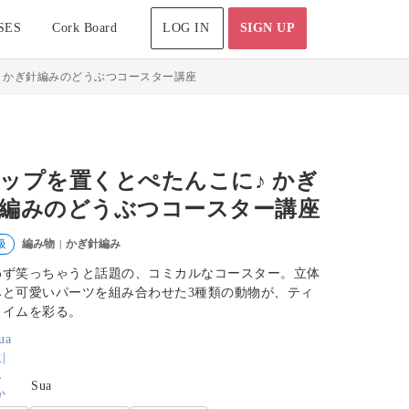
SES
Cork Board
LOG IN
SIGN UP
 かぎ針編みのどうぶつコースター講座
ップを置くとぺたんこに♪ かぎ
編みのどうぶつコースター講座
編み物
かぎ針編み
級
|
わず笑っちゃうと話題の、コミカルなコースター。立体
みと可愛いパーツを組み合わせた3種類の動物が、ティ
タイムを彩る。
Sua