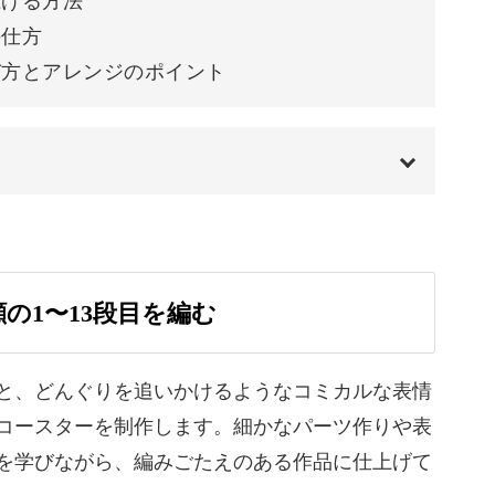
上げる方法
ずつステップアップできるので、初心者さんにも
の仕方
び方とアレンジのポイント
ばちゃんと形になっていきます。
00:00
ともいえない可愛いキャラクターが完成♪
00:47
の1〜13段目を編む
ってみたりと、アレンジも広がっていきます。
01:24
06:09
と、どんぐりを追いかけるようなコミカルな表情
コースターを制作します。細かなパーツ作りや表
08:35
を学びながら、編みごたえのある作品に仕上げて
ム
11:05