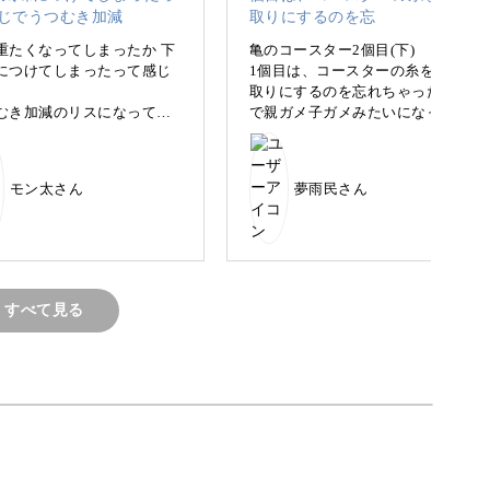
重たくなってしまったか 下
亀のコースター2個目(下)
につけてしまったって感じ
1個目は、コースターの糸を2本
取りにするのを忘れちゃったの
むき加減のリスになってし
で親ガメ子ガメみたいになっ
編めたら、嬉しさも格別◎
ました
て。これはこれで、可愛いです
 表情はもちろん ちっちゃな
♡
クルンとした尻尾が可愛く
られるよう、ひとつひとつ丁寧に解説していきま
モン太さん
夢雨民さん
入っています😊
すべて見る
、思わず写真を撮りたくなってしまう動物たち。