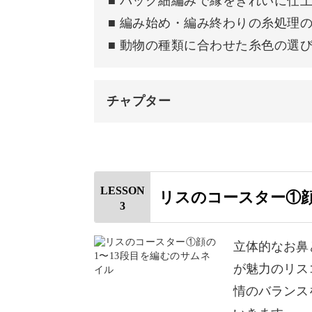
■ バック細編みで縁をきれいに仕
基本の編み方をベースにしながら少し
■ 編み始め・編み終わりの糸処理
ぴったり！
■ 動物の種類に合わせた糸色の選
難しそうな組み立ても、順番に進めれ
チャプター
はじめに
表情をより豊かに見せるコツで、なん
使用材料・道具
LESSON
リスのコースター①顔
毛糸の色を変えて別のお友達動物を作
3
1段目を編む
2段目を編む
立体的なお鼻
が魅力のリス
3段目を編む
情のバランス
毎日に笑顔を添えるアイテ
4段目を編む