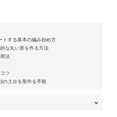
13:58
便利さも魅力。
16:05
お部屋のアクセントにもなってくれます。
19:24
タートする基本の編み始め方
体的な丸い形を作る方法
活用法
と表情が変わるシュールな可愛さ♪
るコツ
お友達とのティータイムも会話が弾みそうです！
の顔の土台を形作る手順
も喜ばれる、どうぶつコースター。