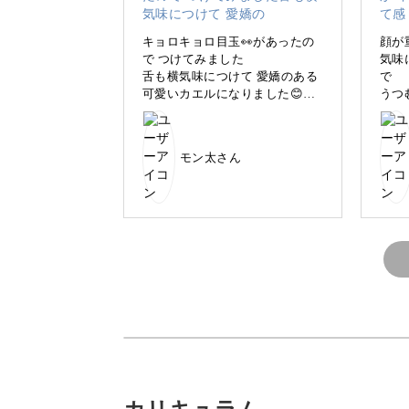
キョロキョロ目玉👀があったの
顔が
で つけてみました
気味
舌も横気味につけて 愛嬌のある
で
可愛いカエルになりました😊
うつ
話題のコースターを実際に自分の手で
作りならニコニコしちゃいまし
まい
た😄
でも
耳や
かぎ針編み初心者さんも安心して進め
モン太さん
気に
す！
つぶれる姿に癒される
ぺたんこになる姿がなんとも愛らしく