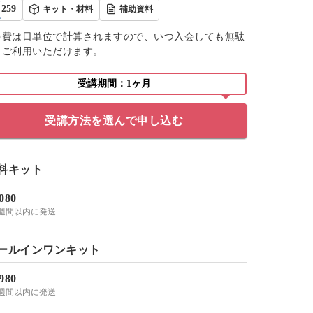
259
キット・材料
補助資料
会費は日単位で計算されますので、いつ入会しても無駄
くご利用いただけます。
受講期間：1ヶ月
受講方法を選んで申し込む
料キット
,080
2週間以内に発送
ールインワンキット
,980
2週間以内に発送