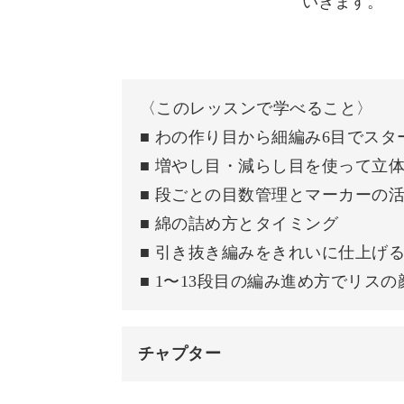
いきます。
5段目を編む
完成したコースターは、実際に使える
糸を処理する
インテリアとして飾ると存在感抜群、
〈このレッスンで学べること〉
おわりに
■ わの作り目から細編み6目でス
■ 増やし目・減らし目を使って立
■ 段ごとの目数管理とマーカーの
そしてコップを乗せた瞬間に、ガラリ
■ 綿の詰め方とタイミング
■ 引き抜き編みをきれいに仕上げ
ご自身のご褒美タイムにはもちろん、
■ 1〜13段目の編み進め方でリス
チャプター
大切な人へのサプライズギフトとして
はじめに