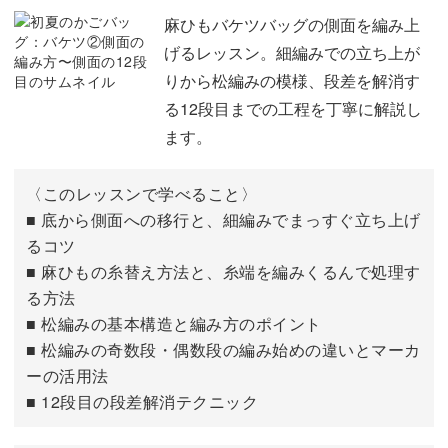
かぎ針の持ち方
03:46
麻ひもバケツバッグの側面を編み上
げるレッスン。細編みでの立ち上が
麻紐のちりの取り方
04:55
りから松編みの模様、段差を解消す
る12段目までの工程を丁寧に解説し
1段目を編む
06:36
ます。
2〜4段目を編む
10:12
〈このレッスンで学べること〉
5〜11段目を編む
19:20
■ 底から側面への移行と、細編みでまっすぐ立ち上げ
るコツ
編み始めの糸処理をする
22:02
■ 麻ひもの糸替え方法と、糸端を編みくるんで処理す
12段目を編む
23:44
る方法
■ 松編みの基本構造と編み方のポイント
■ 松編みの奇数段・偶数段の編み始めの違いとマーカ
ーの活用法
■ 12段目の段差解消テクニック