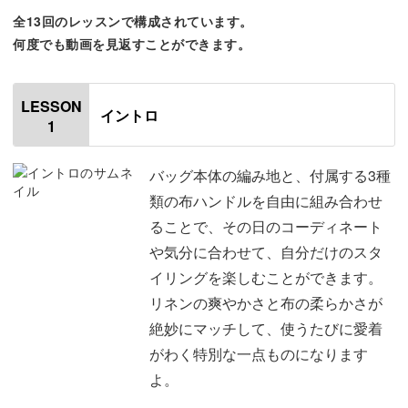
基本の編み方を組み合わせてできるので、初心者さんも安
全13回のレッスンで構成されています。
心してはじめられますよ。
何度でも動画を見返すことができます。
LESSON
イントロ
1
布の持ち手を自由に付け替えて、自分だけのカスタムも楽
しめるのも嬉しいところ。
バッグ本体の編み地と、付属する3種
類の布ハンドルを自由に組み合わせ
これからのお出かけがぐんと楽しくなる、素敵なバッグを
ることで、その日のコーディネート
いっしょに作っていきましょう♪
や気分に合わせて、自分だけのスタ
イリングを楽しむことができます。
リネンの爽やかさと布の柔らかさが
絶妙にマッチして、使うたびに愛着
麻ひも編みのコツをマスター
がわく特別な一点ものになります
よ。
ナチュラルで素朴な風合いが魅力の麻ひも。