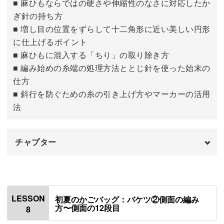
■ 麻ひもならではの硬さや伸縮性のなさに対応したか
ひも通し穴について
14:41
ぎ針の持ち方
編み残す場所にマーカーをつける
16:17
■ 増し目の位置をずらして十二角形に近い美しい円形
に仕上げるポイント
側面の21段目を編む（折りたたみ12段目）
19:16
■ 麻ひもに混入する「ちり」の取り除き方
■ 編み始めの糸端の処理方法ととじ針を使った始末の
側面の22〜23段目・糸処理（折りたたみ13
21:58
仕方
段目）
■ 斜行を防ぐための糸の引き上げ方やマーカーの活用
おわりに
法
29:04
チャプター
はじめに
00:00
使用材料・道具
01:01
LESSON
初夏のかごバッグ：バケツ②側面の編み
方〜側面の12段目
8
底の編み方について
01:40