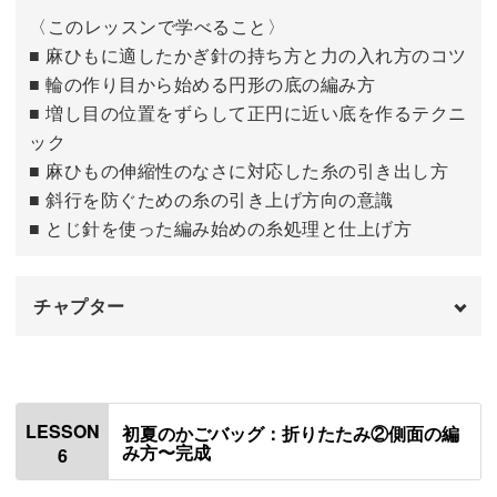
〈このレッスンで学べること〉
おわりに
18:24
■ 麻ひもに適したかぎ針の持ち方と力の入れ方のコツ
■ 輪の作り目から始める円形の底の編み方
■ 増し目の位置をずらして正円に近い底を作るテクニ
ック
■ 麻ひもの伸縮性のなさに対応した糸の引き出し方
■ 斜行を防ぐための糸の引き上げ方向の意識
■ とじ針を使った編み始めの糸処理と仕上げ方
チャプター
はじめに
00:00
使用材料・道具
01:12
LESSON
初夏のかごバッグ：折りたたみ②側面の編
み方〜完成
6
底の編み方について
01:52