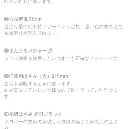
細かい作業に使います。
⑭方眼定規 50cm
適度な柔軟性を持つソーイング定規。濃い色の布の上で
も目盛りが読み取れます。
⑮まんまるメジャー 赤
ガラス繊維を使用したいつまでも正確なメジャーです。
⑯洋裁用はさみ（大）210mm
生地を裁断するときに使います。
高品質なステンレス仕様なので長く使っていただけま
す。
⑰糸切はさみ 黒刃ブラック
クロバーの技術で実現した抜群の軽さと耐久性のはさ
み。