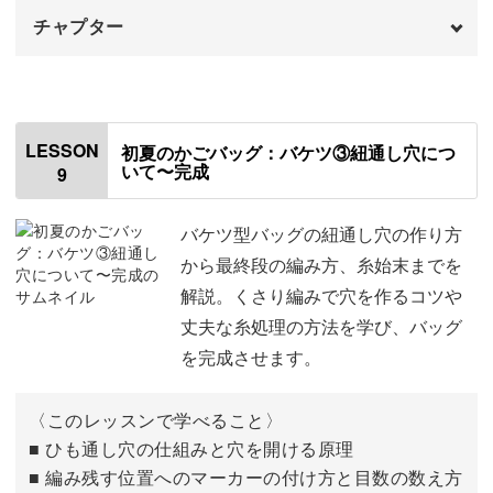
チャプター
はじめに
00:00
側面の編み方の説明
00:53
LESSON
初夏のかごバッグ：バケツ③紐通し穴につ
いて〜完成
9
底の最終段にマーカーをつける
02:28
側面の1〜3段目を編む
03:30
バケツ型バッグの紐通し穴の作り方
から最終段の編み方、糸始末までを
糸替えの方法
06:52
解説。くさり編みで穴を作るコツや
丈夫な糸処理の方法を学び、バッグ
側面の4段目を編む
10:18
を完成させます。
側面の5段目を編む
15:25
〈このレッスンで学べること〉
側面の6〜7段目を編む
20:26
■ ひも通し穴の仕組みと穴を開ける原理
■ 編み残す位置へのマーカーの付け方と目数の数え方
側面の8〜12段目の編み方
23:46