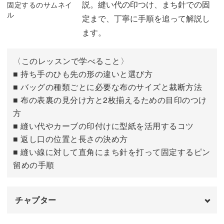
説。縫い代の印つけ、まち針での固
段目）
定まで、丁寧に手順を追って解説し
おわりに
ます。
14:35
〈このレッスンで学べること〉
■ 持ち手のひも先の形の違いと選び方
■ バッグの種類ごとに必要な布のサイズと裁断方法
■ 布の表裏の見分け方と2枚揃えるための目印のつけ
方
■ 縫い代やカーブの印付けに型紙を活用するコツ
■ 返し口の位置と長さの決め方
■ 縫い線に対して直角にまち針を打って固定するピン
留めの手順
チャプター