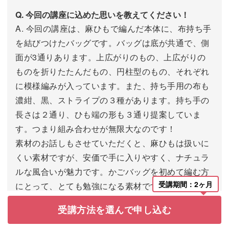
Q. 今回の講座に込めた思いを教えてください！
A. 今回の講座は、麻ひもで編んだ本体に、布持ち手
を結びつけたバッグです。バッグは底が共通で、側
面が3通りあります。上広がりのもの、上広がりの
ものを折りたたんだもの、円柱型のもの、それぞれ
に模様編みが入っています。また、持ち手用の布も
濃紺、黒、ストライプの３種があります。持ち手の
長さは２通り、ひも端の形も３通り提案していま
す。つまり組み合わせが無限大なのです！
素材のお話しもさせていただくと、麻ひもは扱いに
くい素材ですが、安価で手に入りやすく、ナチュラ
ルな風合いが魅力です。かごバッグを初めて編む方
受講期間：2ヶ月
にとって、とても勉強になる素材です。硬いけれ
ど、太さがあり、編み上がりがしっかりする良さも
受講方法を選んで申し込む
あります。
持ち手の布はしっかりめのオックスフォードを選び