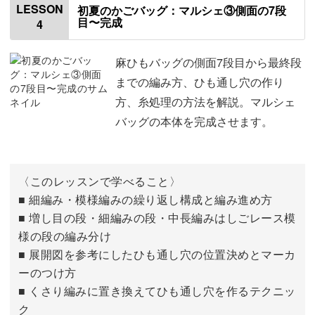
LESSON
初夏のかごバッグ：マルシェ③側面の7段
持ち手を手縫いで作る方法から、きれいに仕立てるコツま
目〜完成
4
底の最終段にマーカーをつける
04:17
で習得することができます。
側面の1段目を編む
05:19
麻ひもバッグの側面7段目から最終段
までの編み方、ひも通し穴の作り
側面の2段目を編む
08:51
方、糸処理の方法を解説。マルシェ
紐通し穴の位置や結び方によって、形そのものに変化をつ
バッグの本体を完成させます。
側面の3〜5段目を編む
13:12
けられる面白さ。
糸替えの方法
15:24
持ち手を変えるだけで、同じバッグでも雰囲気がまったく
〈このレッスンで学べること〉
側面の6段目について
18:50
違って見えるんです♪
■ 細編み・模様編みの繰り返し構成と編み進め方
■ 増し目の段・細編みの段・中長編みはしごレース模
側面の6段目を編む
19:53
コーディネートに合わせて持ち手を決めるのも楽しいです
様の段の編み分け
よ。
■ 展開図を参考にしたひも通し穴の位置決めとマーカ
ーのつけ方
■ くさり編みに置き換えてひも通し穴を作るテクニッ
ク