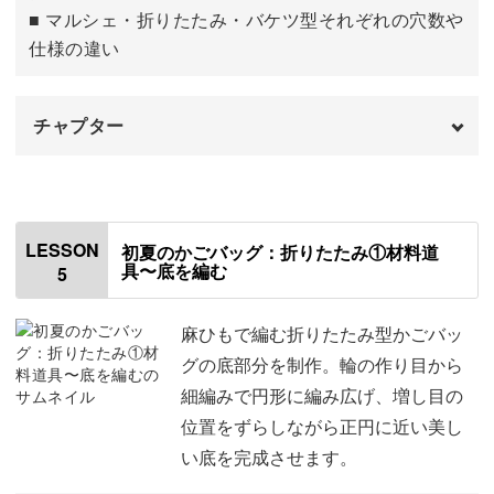
■ マルシェ・折りたたみ・バケツ型それぞれの穴数や
3種類のバッグのうちどれか1つを作って、3つの持ち手で
仕様の違い
カスタムしたりしてもOK。
自分で編み上げた世界にひとつだけのバッグが、毎日をよ
チャプター
り軽やかに、華やかに彩るアイテムに。
はじめに
00:00
お気に入りの組み合わせを見つけて、お出かけのコーディ
側面の7段目を編む
00:41
ネートも楽しんでくださいね！
LESSON
初夏のかごバッグ：折りたたみ①材料道
具〜底を編む
5
側面の8〜20段目の編み方
03:08
紐通し穴について
04:22
麻ひもで編む折りたたみ型かごバッ
グの底部分を制作。輪の作り目から
編み残す場所にマーカーをつける
05:58
細編みで円形に編み広げ、増し目の
位置をずらしながら正円に近い美し
側面の21段目を編む
08:57
い底を完成させます。
側面の22〜23段目・糸処理
11:39