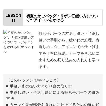
はじめに
00:00
使用材料・道具
01:09
LESSON
初夏のかごバッグ：リボン②縫い方につい
て〜アイロンをかける
11
持ち手ひもについて
02:51
型紙を切る
03:48
持ち手パーツの本返し縫い・半返し
縫いの手順から、縫い代の処理、表
線を引く
04:47
返しのコツ、アイロンでの仕上げま
でを丁寧に解説。カーブをきれいに
生地を切る
08:36
出すための切り込みの入れ方も学べ
生地の下半分に1cmの印をつける
11:16
ます。
型紙を写す
12:35
〈このレッスンで学べること〉
返し口の印をつける
■ 手縫い糸の扱い方と折り癖の取り方
14:04
■ 本返し縫い・半返し縫いによる持ち手パーツの縫製
まち針をつけて固定する
14:24
方法
■ カーブや先端部分をきれいに仕上げるための縫い代