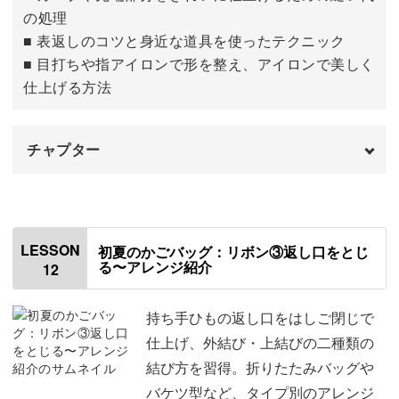
の処理
■ 表返しのコツと身近な道具を使ったテクニック
■ 目打ちや指アイロンで形を整え、アイロンで美しく
仕上げる方法
チャプター
はじめに
00:00
縫い方について
00:57
LESSON
初夏のかごバッグ：リボン③返し口をとじ
る〜アレンジ紹介
12
糸について
01:33
糸の折れ癖をとる
01:53
持ち手ひもの返し口をはしご閉じで
仕上げ、外結び・上結びの二種類の
カーブを縫う
03:12
結び方を習得。折りたたみバッグや
バケツ型など、タイプ別のアレンジ
糸替えして返し口まで縫う
08:23