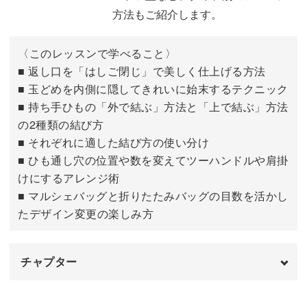
方法もご紹介します。
返し口から最後まで縫う
10:59
〈このレッスンで学べること〉
カーブ部分の縫い代を切る
12:31
■ 返し口を「はしご閉じ」で美しく仕上げる方法
■ 玉どめを内側に隠してきれいに始末するテクニック
縫い代をアイロンで割る
13:56
■ 持ち手ひもの「外で結ぶ」方法と「上で結ぶ」方法
表に返して先端を整える
15:00
の2種類の結び方
■ それぞれに適した結び方の使い分け
アイロンをかける
18:13
■ ひも通し穴の位置や数を変えてツーハンドルや肩掛
けにするアレンジ術
■ マルシェバッグと折りたたみバッグの目数を活かし
たデザイン変更の楽しみ方
チャプター
はじめに
00:00