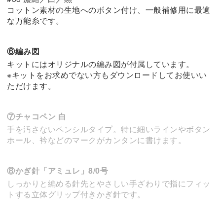
コットン素材の生地へのボタン付け、一般補修用に最適
な万能糸です。
⑥編み図
キットにはオリジナルの編み図が付属しています。
※キットをお求めでない方もダウンロードしてお使いい
ただけます。
⑦チャコペン 白
手を汚さないペンシルタイプ。特に細いラインやボタン
ホール、衿などのマークがカンタンに書けます。
⑧かぎ針「アミュレ」8/0号
しっかりと編める針先とやさしい手ざわりで指にフィッ
トする立体グリップ付きかぎ針です。