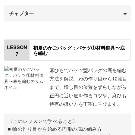
チャプター
はじめに
00:00
側面の編み方について
01:01
LESSON
初夏のかごバッグ：バケツ①材料道具〜底
を編む
7
底の最終段にマーカーをつける
02:10
側面の1段目を編む
03:12
麻ひもでバケツ型バッグの底を編む
方法を解説。わの作り目から12段目
側面の2段目を編む
07:28
まで、増し目の位置をずらしながら
正円に近い底を作るコツや、麻ひも
側面の3段目を編む
09:33
特有の扱い方を丁寧に学びます。
糸替えの方法
10:55
〈このレッスンで学べること〉
側面の4〜11段目の編み方
14:21
■ 輪の作り目から始める円形の底の編み方