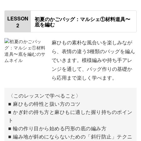
軽やかな雰囲気で、これからの季節にぴったり！
LESSON
初夏のかごバッグ：マルシェ①材料道具〜
底を編む
2
麻ひもの素朴な風合いを楽しみなが
糸の引き抜き方や力加減など、麻ひもならではのコツを基
ら、表情の違う3種類のバッグを編ん
礎から丁寧に解説。
でいきます。模様編みや持ち手アレ
ンジを通して、バッグ作りの基礎か
太さがあるので、少ない目数でもしっかりと丈夫なバッグ
ら応用まで楽しく学べます。
に仕上がります。
〈このレッスンで学べること〉
■ 麻ひもの特性と扱い方のコツ
■ かぎ針の持ち方と麻ひもに適した握り持ちのポイン
少し独特な素材ですが、安価で手に入りやすく、気軽に挑
ト
戦できるのもポイント。
■ 輪の作り目から始める円形の底の編み方
■ 編み地が斜めにならないための「斜行防止」テクニ