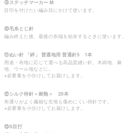
⑨ステッチマーカー M
目印を付けたい編み目にかけて使います。
⑩毛糸とじ針
編み終えた後、最後の糸端を始末するときに使います。
⑪ぬい針 「絆」 普通地用 普通針5 1本
用途・布地に応じて選べる高品質縫い針。木綿地、麻
地、ウール地などに。
※必要量を小分けしてお届けします。
⑫シルク待針＜耐熱＞ 20本
布通りがよく繊細な生地も傷めにくい待針です。
※必要量を小分けしてお届けします。
⑬S目打