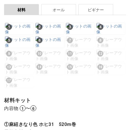
オール
ビギナー
材料
1
2
3
4
5
6
7
8
9
10
11
12
13
14
15
16
17
材料キット
内容物
〜
1
6
①麻紐きなり色 ホヒ31 520m巻