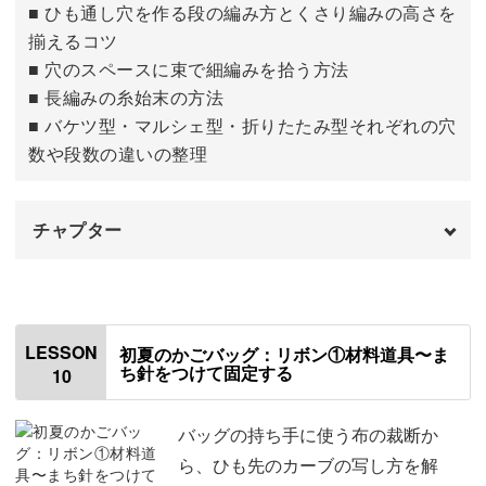
■ ひも通し穴を作る段の編み方とくさり編みの高さを
側面の12段目を編む
24:20
揃えるコツ
■ 穴のスペースに束で細編みを拾う方法
■ 長編みの糸始末の方法
■ バケツ型・マルシェ型・折りたたみ型それぞれの穴
数や段数の違いの整理
チャプター
はじめに
00:00
紐通し穴について
00:33
LESSON
初夏のかごバッグ：リボン①材料道具〜ま
ち針をつけて固定する
10
編み残す場所にマーカーをつける
02:09
側面の21段目を編む（バケツ15段目）
05:08
バッグの持ち手に使う布の裁断か
ら、ひも先のカーブの写し方を解
側面の22〜23段目・糸処理（バケツ16〜17
07:50