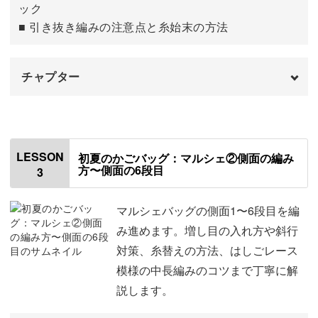
ック
麻ひもで編めるようになると、ほかの糸での編み物がぐっ
■ 引き抜き編みの注意点と糸始末の方法
と扱いやすく感じられますよ。
チャプター
編み地で広がる表情
はじめに
00:00
使用材料・道具
01:30
3種類の異なる編み地を通して、バッグ作りの表現の幅を
LESSON
初夏のかごバッグ：マルシェ②側面の編み
方〜側面の6段目
楽しめます。
3
底の編み方について
02:09
かぎ針の持ち方
04:15
マルシェバッグの側面1〜6段目を編
み進めます。増し目の入れ方や斜行
▲マルシェ型バッグ
麻紐のちりの取り方
05:24
対策、糸替えの方法、はしごレース
模様の中長編みのコツまで丁寧に解
1段目を編む
07:04
説します。
▲軽やかな模様の折りたたみバッグ
2〜4段目を編む
10:41