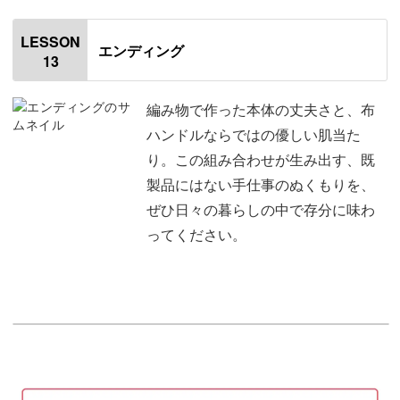
返し口をとじる
00:33
LESSON
エンディング
13
マルシェの持ち手紐の結び方
04:52
折りたたみの持ち手紐の結び方
08:54
編み物で作った本体の丈夫さと、布
ハンドルならではの優しい肌当た
アレンジの紹介
11:09
り。この組み合わせが生み出す、既
製品にはない手仕事のぬくもりを、
おわりに
12:09
ぜひ日々の暮らしの中で存分に味わ
ってください。