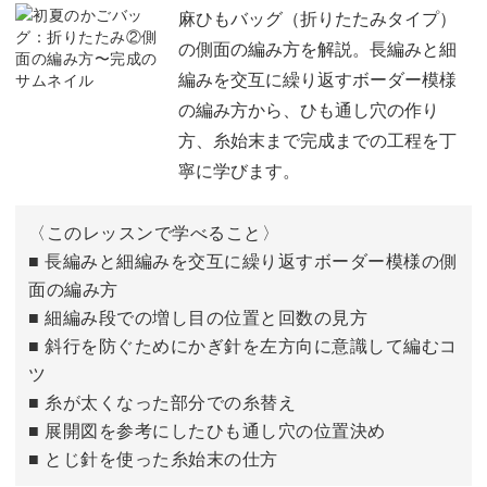
かぎ針の持ち方
03:57
麻ひもバッグ（折りたたみタイプ）
の側面の編み方を解説。長編みと細
麻紐のちりの取り方
05:07
編みを交互に繰り返すボーダー模様
の編み方から、ひも通し穴の作り
1段目を編む
06:47
方、糸始末まで完成までの工程を丁
2〜4段目を編む
10:23
寧に学びます。
5〜11段目を編む
19:32
〈このレッスンで学べること〉
編み始めの糸処理をする
■ 長編みと細編みを交互に繰り返すボーダー模様の側
22:13
面の編み方
12段目を編む
23:56
■ 細編み段での増し目の位置と回数の見方
■ 斜行を防ぐためにかぎ針を左方向に意識して編むコ
ツ
■ 糸が太くなった部分での糸替え
■ 展開図を参考にしたひも通し穴の位置決め
■ とじ針を使った糸始末の仕方