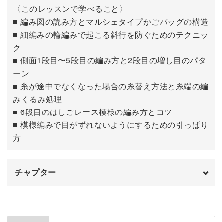
〈このレッスンで学べること〉
5〜11段目を編む
19:49
■ 編み図の読み方とマルシェタイプかごバッグの構造
▲立体感のある松編みのバケツ型バッグ
■ 細編みの輪編みで起こる斜行を防ぐためのテクニッ
編み始めの糸処理をする
22:31
ク
模様編みの配置や側面の構造によって、シルエットが変
12段目を編む
24:13
■ 側面1段目〜5段目の編み方と2段目の増し目のパタ
化。
ーン
■ 糸が途中でなくなった場合の糸替え方法と糸端の編
同じ麻ひもでも、編み方で印象も変わる面白さを楽しめま
みくるみ処理
す！
■ 6段目のはしごレース模様の編み方とコツ
■ 模様編みで目がずれないようにするための引っぱり
方
持ち手アレンジの楽しみ
チャプター
模様編みだけでなく、持ち手のアレンジも楽しめるこの作
はじめに
00:00
品。
側面の編み方について
00:49