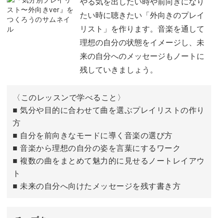
やる気を出したい時や前向きになり
たい時に聴きたい「外向きのプレイ
曲にまつわるエピソード・背景を書き出す
06:29
リスト」を作ります。音楽を通して
理想の自分の状態をイメージし、未
曲のイメージを色で表す
09:33
来の自分へのメッセージもノートに
心に響いた歌詞を書く
12:39
残していきましょう。
CDジャケット・QRコードを切り出す
14:53
〈このレッスンで学べること〉
パーツ・シールをノートに貼る
■ 気分や目的に合わせて曲を選ぶプレイリストの作り
17:29
方
余白にメモを書く
22:08
■ 自分を前向きなモードに導く音楽の選び方
■ 音楽から理想の自分の姿を言葉にするワーク
おわりに
25:54
■ 複数の曲をまとめて魅力的に見せるノートレイアウ
ト
■ 未来の自分へ向けたメッセージを残す書き方