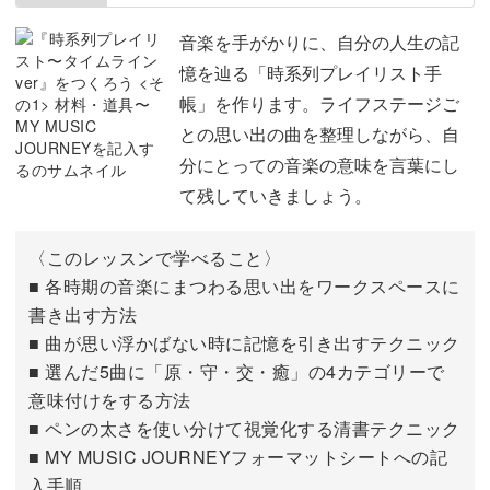
音楽を手がかりに、自分の人生の記
憶を辿る「時系列プレイリスト手
帳」を作ります。ライフステージご
音楽と共に、感性をひらく心の旅へ
との思い出の曲を整理しながら、自
分にとっての音楽の意味を言葉にし
サブスクやYouTubeなどで、気軽に音楽を聴けるようにな
て残していきましょう。
った近年。
〈このレッスンで学べること〉
いろんな音楽に出会える反面、昔のように、歌詞の一節や
■ 各時期の音楽にまつわる思い出をワークスペースに
音の響きに深く浸っていた頃が懐かしくなりませんか？
書き出す方法
■ 曲が思い浮かばない時に記憶を引き出すテクニック
■ 選んだ5曲に「原・守・交・癒」の4カテゴリーで
意味付けをする方法
■ ペンの太さを使い分けて視覚化する清書テクニック
この講座では、そんな音楽とご自身の記憶を、もう一度や
■ MY MUSIC JOURNEYフォーマットシートへの記
さしく結び直す時間をつくっていきます。
入手順