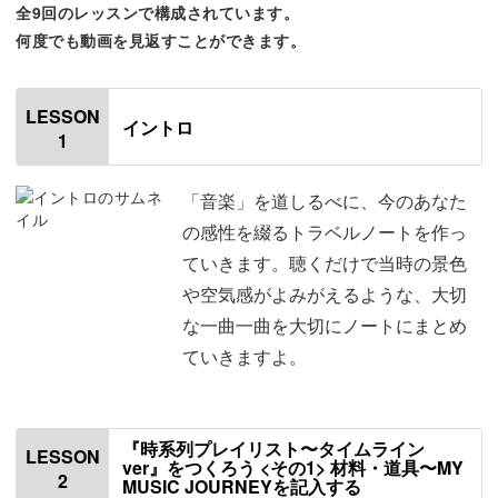
全9回のレッスンで構成されています。
何度でも動画を見返すことができます。
お気に入りの曲との思い出を綴ることはもちろん、音楽と
ノートを通じて自分自身の感性を深く耕していく、そんな
LESSON
時間もお届けします。
イントロ
1
「音楽」を道しるべに、今のあなた
の感性を綴るトラベルノートを作っ
ライブの熱狂を鮮やかにパッキングするコツや心に響く一
ていきます。聴くだけで当時の景色
曲を集めた今の自分をニュートラルに戻すプレイリストづ
や空気感がよみがえるような、大切
くりまで。
な一曲一曲を大切にノートにまとめ
ていきますよ。
大好きな曲にまつわる景色や記憶、そして音から受け取る
インスピレーション。
『時系列プレイリスト〜タイムライン
LESSON
ノートと共に音楽を愛でることで、自分自身の感性と深く
ver』をつくろう <その1> 材料・道具〜MY
2
MUSIC JOURNEYを記入する
向き合う「心の旅」を、一緒に楽しみましょう！