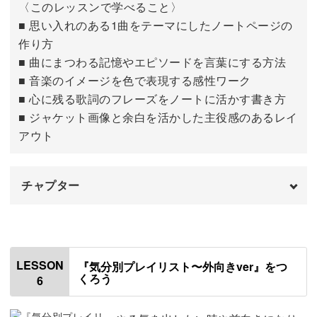
〈このレッスンで学べること〉
は静かに癒やされたい時。
■ 思い入れのある1曲をテーマにしたノートページの
作り方
今の自分の心にそっと寄り添うプレイリストがあれば、自
■ 曲にまつわる記憶やエピソードを言葉にする方法
分自身を支えてくれる大切なお守りに。
■ 音楽のイメージを色で表現する感性ワーク
■ 心に残る歌詞のフレーズをノートに活かす書き方
そんな自分だけの「音楽をテーマにしたトラベルノート」
■ ジャケット画像と余白を活かした主役感のあるレイ
を、一緒に作ってみませんか？
アウト
チャプター
はじめに
00:00
使用する材料・道具
00:54
LESSON
『気分別プレイリスト〜外向きver』をつ
くろう
6
ノートの構成について
02:31
深掘りしたい曲を選び記入する
03:42