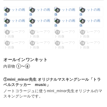
1
2
3
4
5
6
7
8
9
10
11
12
13
14
15
16
オールインワンキット
内容物
〜
1
8
①mini_minor先生 オリジナルマスキングシール「トラ
ベルステッカー music」
ノートコラージュに使うmini_minor先生オリジナルのマ
スキングシールです。