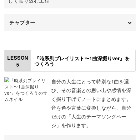
しく貼り込む工程
う……？」 そんなふうに迷った経験はありませんか？
チャプター
会場で感じた震えるようなワクワクを、ノートという自分
はじめに
00:00
だけの場所にそっと残しておく。
ジャケット画像を切る
00:37
LESSON
『時系列プレイリスト〜1曲深掘りver』を
つくろう
そうすることで、時間が経ってからもページを開くたびに
5
QRコードを切る
03:24
あの瞬間のときめきを何度でも愛でることができます。
シートを切る
04:35
自分の人生にとって特別な1曲を選
び、その音楽との思い出や感情を深
チケットやフライヤーなど、捨てられない大切な紙モノを
パーツを貼る
05:39
く掘り下げてノートにまとめます。
保存する方法もお伝えします♩
音を色や言葉に変換しながら、自分
シールを貼る
07:42
だけの「人生のテーマソングペー
おわりに
09:07
ジ」を作ります。
モチベーションを上げたい時、心が少し疲れた時、あるい