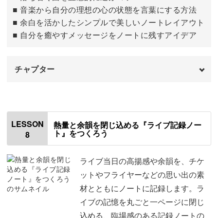
シールを貼る
18:03
■ 音楽から自分の理想の心の状態を言葉にする方法
■ 余白を活かしたシンプルで美しいノートレイアウト
おわりに
19:31
■ 自分を癒やすメッセージをノートに残すアイデア
チャプター
はじめに
00:00
使用材料・道具
00:53
LESSON
熱量と余韻を閉じ込める『ライブ記録ノー
ト』をつくろう
8
ノートの構成について
02:13
3曲リストアップする
04:10
ライブ当日の高揚感や余韻を、チケ
ットやフライヤーなどの思い出の素
キーワードを書き出す
06:24
材とともにノートに記録します。ラ
イブの記憶を丸ごと一ページに閉じ
清書する
08:31
込める、臨場感のある記録ノートの