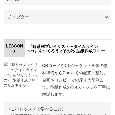
聴くだけのプレイリストとは一味違い、そのとき感じた気
持ちや景色まで一緒に残すことができますよ。
チャプター
はじめに
00:00
使用材料・道具
03:10
戻れない日々や景色にも、音楽の記録を通していつでも旅
LESSON
『時系列プレイリスト〜タイムライン
ver』をつくろう <その2> 型紙作成フロー
ができるようなノート。
3
ノートの構成について
04:28
ワークスペースの書き方について
06:30
完成したページをめくるだけで、歩んできた自分の足跡に
QRコードやCDジャケット画像の素
勇気づけられること間違いなしです♪
材準備からCanvaでの配置・整列、
ワークスペースを記入する
12:07
自宅やコンビニでの原寸大印刷ま
で。型紙作成の全4ステップを丁寧に
位置付けを記入する
13:28
解説します。
MY MUSIC JOURNEYを記入する
17:08
誰でも作れるテンプレート設計
〈このレッスンで学べること〉