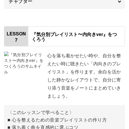
チャプター
はじめに
00:00
使用する材料・道具
00:53
LESSON
『気分別プレイリスト〜内向きver』をつ
くろう
7
ノートの構成について
02:14
5曲リストアップする
04:22
心を落ち着かせたい時や、自分を整
えたい時に聴きたい「内向きのプレ
キーワードを書き出す
07:19
イリスト」を作ります。余白を活か
した静かなレイアウトで、自分に寄
清書する
10:15
り添う音楽をノートにまとめていき
ジャケット画像・QRコード・シートを切る
12:12
ましょう。
切ったパーツを貼る
14:38
〈このレッスンで学べること〉
プレイリストのテーマを書く
■ 心を整えるための音楽プレイリストの作り方
16:45
■ 落ち着く曲を直感的に選ぶコツ