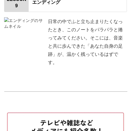
エンディング
9
ノートの構成について
02:11
ライブの基本情報欄を記入する
04:23
日常の中でふと立ち止まりたくなっ
たとき、このノートをパラパラと捲
セットリストを記入する
07:54
ってみてください。そこには、音楽
と共に歩んできた「あなた自身の足
DEEPLY MOVEDを記入する
10:30
跡」が、温かく残っているはずで
パーツを切る
14:42
す。
パーツを貼る
15:43
シールを貼る
20:50
おわりに
23:07