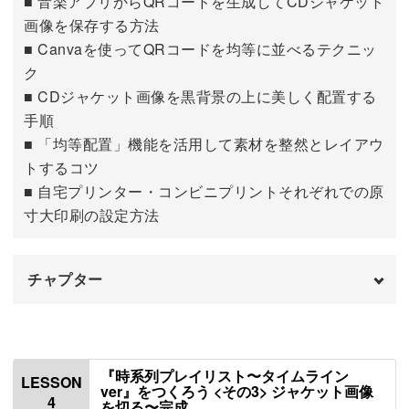
■ 音楽アプリからQRコードを生成してCDジャケット
「ノートにまとめるセンスがない…」と感じる方も、ご安
画像を保存する方法
心ください◎
■ Canvaを使ってQRコードを均等に並べるテクニッ
ク
講座では、書き込んで貼り付けるだけで素敵なページが完
■ CDジャケット画像を黒背景の上に美しく配置する
成する、特製のテンプレートをご用意しています。
手順
■ 「均等配置」機能を活用して素材を整然とレイアウ
トするコツ
■ 自宅プリンター・コンビニプリントそれぞれでの原
思い出の曲をピックアップするコツや、心の内側を言葉に
寸大印刷の設定方法
する言語化の方法も丁寧に解説。
チャプター
テンプレートの構成に沿って進めるだけで、どなたでもバ
ランスのよい一冊を仕上げることができます。
はじめに
00:00
型紙作成フロー①（QRコード生成・ジャケ
00:33
『時系列プレイリスト〜タイムライン
LESSON
ット画像保存）
ver』をつくろう <その3> ジャケット画像
4
を切る〜完成