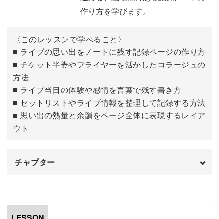
ジャケット画像・QRコード・シートを切る
10:32
作り方を学びます。
切ったパーツを貼る
12:47
〈このレッスンで学べること〉
プレイリストのテーマを書く
■ ライブの思い出をノートに残す記録ページの作り方
14:39
■ チケット半券やフライヤーを活かしたコラージュの
シールを貼る
16:54
方法
■ ライブ当日の体験や感情を言葉で残す書き方
おわりに
20:32
■ セットリストやライブ情報を整理して記録する方法
■ 思い出の熱量と余韻をページ全体に表現するレイア
ウト
チャプター
はじめに
00:00
使用材料・道具
00:49
LESSON