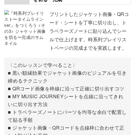
実際に音楽を聴けるQRコードや、ジャケット写真を組み
型紙作成フロー②（QRコードをcanvaで1枚
03:14
合わせた、短時間で書けるシンプルな記録方法をご紹介し
プリントしたジャケット画像・QRコ
に並べる）
ます。
ード・シートを丁寧に切り出し、ト
型紙作成フロー③（CDジャケット画像を
10:39
ラベラーズノートに貼り込んでシー
無理なく、自分だけの音楽ノートを育てていくことができ
canvaで1枚に並べる）
ルで仕上げます。時系列プレイリス
ますよ。
トページの完成までを実践します。
型紙作成フロー④（印刷方法）
16:57
〈このレッスンで学べること〉
■ 黒い額縁効果でジャケット画像のビジュアルを引き
推しのライブの熱もそのまま
締めるテクニック
■ QRコード画像を枠線に沿って正確に切り出すコツ
思い出の曲を振り返るだけでなく、ライブやコンサートの
■ MY MUSIC JOURNEYシートを点線に沿ってきれ
いに切り出す方法
感動を閉じ込める記録のコツも必見です。
■ トラベラーズノートにパーツを均等な余白で配置し
て貼る手順
「大好きなアーティストのステージで味わった、あの夢の
■ ジャケット画像・QRコードを点線枠に合わせて正
ような時間。どうやってノートに残せばいいんだろ