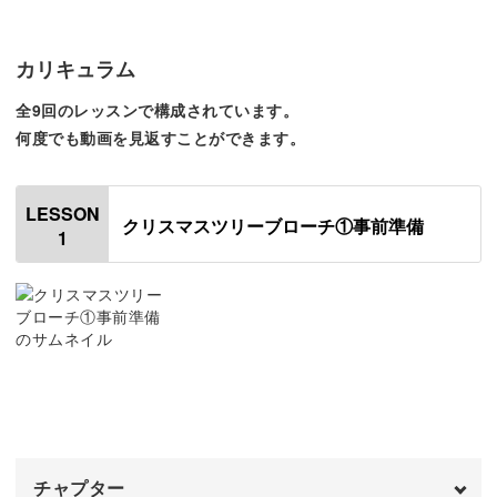
だんだん出来ていくツリーに心も満たされていくことまち
がいなしです◎
カリキュラム
全9回のレッスンで構成されています。
何度でも動画を見返すことができます。
ビーズ刺繍が自然と上達！
LESSON
小さいビーズから大きめのビーズまで、たくさんの種類に
クリスマスツリーブローチ①事前準備
1
触れられるこの作品。
隙間をびっしり埋めるように刺繍したり、大きいものはし
っかりと縫い留める工夫をするなど、それぞれに縫い方の
コツがあります。
チャプター