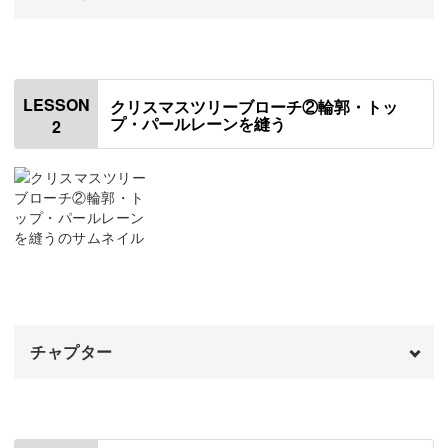
たくさんのパーツで装飾していく作業は少し根気がいるか
もしれませんが、そのぶんビーズ刺繍のスキルアップに！
オープニング
00:00
はじめに
00:20
飽きることなく、楽しみながら自然と上達していきますよ
LESSON
クリスマスツリーブローチ②輪郭・トッ
♪
プ・パールレーンを縫う
2
使用道具・材料
01:09
使用するパーツの紹介
03:17
型紙を作る
08:47
カン付きのチャームなど、普段のビーズ刺繍では出会わな
いようなパーツもうまく馴染ませるコツをご紹介。
フェルトに型紙を写す
10:24
ワイヤーを伸ばす
いろいろな技を習得できるので、これからのビーズ刺繍の
12:02
幅もぐんと広がります！
チャプター
オープニング
00:00
はじめに