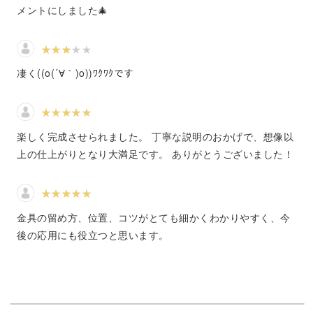
ツリーを出して飾り付けをする準備は、子どもも大人も夢
メントにしました🎄
中になれるワクワク感がありますね！
凄く((o(´∀｀)o))ﾜｸﾜｸです
そんなツリーへの飾り付けのように、さまざまなパーツや
ビーズを刺繍していくのがこの作品の魅力。
楽しく完成させられました。 丁寧な説明のおかげで、想像以
上の仕上がりとなり大満足です。 ありがとうございました！
ベル、クリスタル、プレゼントボックス・・・と、クリス
マスを演出するパーツが盛り沢山ですよ♪
金具の留め方、位置、コツがとても細かくわかりやすく、今
後の応用にも役立つと思います。
縫い付ける順序や配置の工夫は、動画でじっくり解説して
いますので参考にしてくださいね。