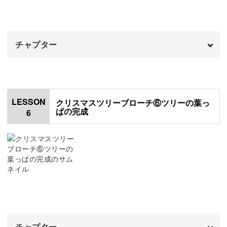
パールのモールを作る
11:19
ガラスビーズのスターをつける
18:40
チャプター
パールとクリスタルをつける
19:50
オープニング
00:00
はじめに
00:20
LESSON
クリスマスツリーブローチ⑥ツリーの葉っ
ぱの完成
6
右下の隙間を埋める
00:43
モールの周りを埋める
03:55
星のパールをつける
13:59
真ん中の隙間を埋める
15:14
チャプター