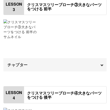
00:20
本格仕上げの特別なブローチ
LESSON
クリスマスツリーブローチ③大きなパーツ
をつける 前半
3
ワイヤーを縫いつける
00:39
出来上がったモチーフは、本格的なブローチに仕上げてい
パールレーンをつける
16:34
きましょう。
トップの飾りをつける
20:05
たくさん装飾をしたモチーフでもたるまない、しっかりと
した仕立て方をお教えしますよ◎
チャプター
輝きをぎゅっと詰め込んだ自分だけのクリスマスブローチ
オープニング
00:00
は、特別な日を一層盛り上げてくれるアイテムに。
はじめに
00:20
ファッションアイテムとしてだけでなく、飾っておくだけ
LESSON
クリスマスツリーブローチ④大きなパーツ
をつける 後半
4
でも素敵な雰囲気を演出してくれます。
パーツを石座にセットする
00:47