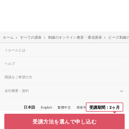
ホーム
>
すべての講座
>
刺繍のオンライン教室・通信講座
>
ビーズ刺繍
ミルームとは
ヘルプ
開講をご希望の方
会社概要・規約
受講期間：2ヶ月
日本語
English
繁體中文
简体中文
한국어
© Miroom, Inc.
受講方法を選んで申し込む