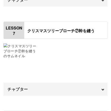
オープニング
00:00
はじめに
00:20
LESSON
クリスマスツリーブローチ⑦幹を縫う
7
ベルの周りを埋める
00:51
パールのモールを追加する
05:30
残りの隙間を埋める
07:58
頂点の下を装飾する
14:55
全体のバランスを整える
17:07
チャプター
オーナメントの装飾をつける
19:59
オープニング
00:00