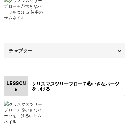
鈴丸をつける
07:50
大切な人へのプレゼントにもいかがでしょうか？
ベルと竹ビーズをつける
10:19
クリスタルをつける
14:44
時間をかけて作ったぶん、完成したときの達成感は格別で
クリスタルの星をつける
16:55
す♪
チャプター
ぜひビーズとの出会いを楽しみながら、きらきら輝くブロ
オープニング
00:00
ーチを作ってみてくださいね。
はじめに
00:20
LESSON
クリスマスツリーブローチ⑤小さなパーツ
をつける
5
プレゼントチャームをつける
00:51
同様に大きなパーツをつける
03:30
パールをつける
08:21