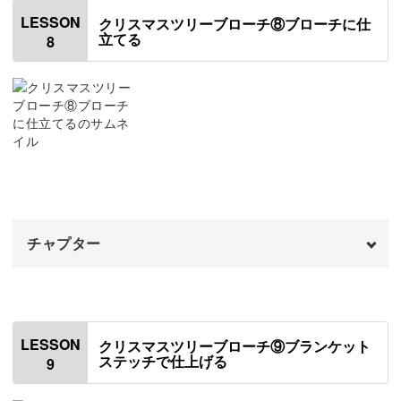
はじめに
00:20
LESSON
クリスマスツリーブローチ⑧ブローチに仕
立てる
8
幹の部分に竹ビーズを刺す
00:35
幹にワイヤーを縫いつける
05:12
チャプター
オープニング
00:00
はじめに
00:20
LESSON
クリスマスツリーブローチ⑨ブランケット
ステッチで仕上げる
9
刺繍部分をカットする
00:51