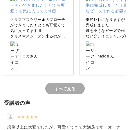
クリスマスツリー🎄のブローチ
季節外れになりますが、
ができました！とても可愛くて
完成しました！
気に入ってます🙆‍♂️
縁を小さなビーズで作る
クリスマスツリーをかたどった図案にさまざまなパーツや
クリスマスシーズン来るのが待
ない分、イニシャルブロ
ビーズを縫い付けて、きらきらと華やかに仕上げますよ♪
ち遠しいです(^^)
り早く仕上げることがで
思います
また、キットの余りや別
多彩なビーズに触れながら、心ときめくビーズ刺繍をいっ
ロカさん
nadoさん
したストーンを用いて、
系のツリーにしています
しょに楽しみましょう！
フレンチワイヤーの使い
得でき、とても勉強にな
た
すべて見る
ツリーに飾り付けをするように
受講者の声
もうすぐやってくるクリスマス。
想像以上に大変でしたが、可愛くできて大満足です！オーナ