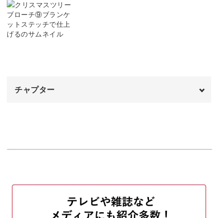
チャコペンの線を消す
04:05
中芯をカットする
06:19
刺繍面と中芯を貼り合わせる
09:59
レザーをカットする
11:42
チャプター
ブローチ金具をつける
12:56
オープニング
00:00
はじめに
00:20
刺繍面とレザーを貼り合わせる
00:35
ブランケットステッチでかがる
06:07
完成♪
22:51