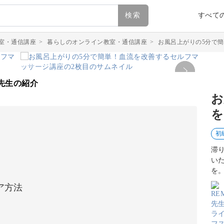
検索
すべて
室・通信講座
>
暮らしのオンライン教室・通信講座
>
お風呂上がりの5分で
先生の紹介
お
を
初
滞
い
を
ア方法