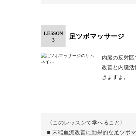
ふくらはぎの握りこぶしテクニックや
はじめに
わかりやすくお伝えするので、どなた
使用道具
LESSON
足ツボマッサージ
3
ふくらはぎとすねの間のマッサー
内くるぶしから膝方向にマッサー
内臓の反射区
まるで体の中がリセットされるような
改善と内臓活
すねのマッサージ
きますよ。
毛細血管の奥まで、新鮮な血液がめぐ
外くるぶしから膝方向にマッサー
継続しやすい5分の習慣
〈このレッスンで学べること〉
■ 末端血流改善に効果的な足ツボ