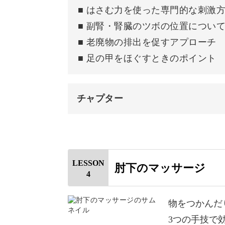
どんなに効果的な方法でも、続かない
■ はさむ力を使った専門的な刺激
■ 副腎・腎臓のツボの位置につい
しかしこのマッサージなら、お風呂上
■ 老廃物の排出を促すアプローチ
■ 足の甲をほぐすときのポイント
チャプター
毎日のルーティンに組み込みやすく、
す。
はじめに
使用道具
一度覚えてしまえば、日々のセルフケ
LESSON
肘下のマッサージ
4
足裏をほぐす
足裏のツボを押す
物をつかんだ
血流改善に特化した、短時間でできる
3つの手技で
指の間と足の甲をほぐす