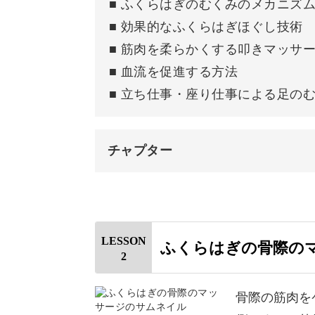
■ ふくらはぎのむくみのメカニズ
「疲れが取れなくて困っている…」
■ 効果的なふくらはぎほぐし技術
■ 筋肉を柔らかくする叩きマッサ
そうしたお悩みを抱えている方も多い
■ 血流を促進する方法
■ 立ち仕事・座り仕事による足の
チャプター
実は、これらの症状は生活習慣やめぐ
はじめに
まずはそのメカニズムから解説してい
使用道具
LESSON
ふくらはぎの骨際の
2
マッサージクリームを塗る
副腎・腎臓系のツボなど、東洋医学の
ふくらはぎをマッサージする
骨際の筋肉を