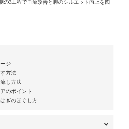
側の3工程で血流改善と脚のシルエット向上を図
よさを目指していきましょう♪
さ
サージ
3つのポイントがあります。
ぐす方法
し流し方法
の体調管理に役立つヒントになるかもしれません
ケアのポイント
らはぎのほぐし方