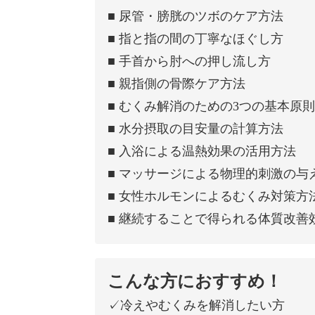
■ 尿管・膀胱のツボのケア方法
■ 指と指の間の丁寧なほぐし方
■ 手首から肘への押し流し方
■ 親指側の骨際ケア方法
■ むくみ解消のための3つの基本原則
■ 水分摂取の目安量の計算方法
■ 入浴による温熱効果の活用方法
■ マッサージによる物理的刺激の与
■ 女性ホルモンによるむくみ対策方
■ 継続することで得られる体質改善
こんな方におすすめ！
✓冷えやむくみを解消したい方