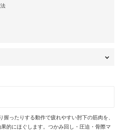
とまた戻ってしまうもの。
方法
て
がりの5分という手軽さ！
忙しい方でも無理なく継続できるのがポイントで
00:00
アに役立つシンプルな習慣です◎
01:01
01:19
02:07
り握ったりする動作で疲れやすい肘下の筋肉を、
セルフマッサージ。
効果的にほぐします。つかみ回し・圧迫・骨際マ
03:47