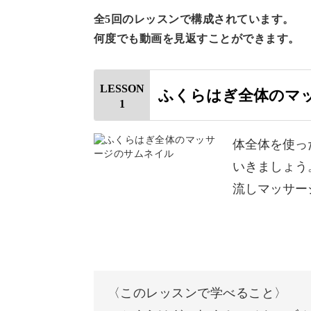
血流が滞りやすいふくらはぎや足、肘
全5回のレッスンで構成されています。
何度でも動画を見返すことができます。
LESSON
ふくらはぎ全体のマ
血流を意識したケアは、むくみや冷え
1
お風呂上がりのたった5分でできます
体全体を使っ
いきましょう
流しマッサー
理論に基づいたマッサージ
「むくみがひどくて脚がパンパン…」
〈このレッスンで学べること〉
「冷え性で手足が冷たい…」