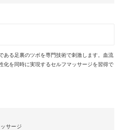
足ツボの刺激など、プロも使っている技の数々。
00:00
でも気軽にできるマッサージです♪
01:03
ジ
01:21
ジ
01:48
である足裏のツボを専門技術で刺激します。血流
、軽やかさを感じられることも。
性化を同時に実現するセルフマッサージを習得で
02:37
る心地よさを味わってみてくださいね！
ジ
03:27
マッサージ