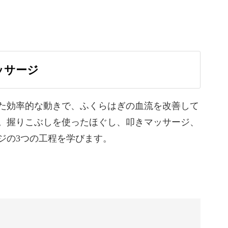
の下などをしっかりマッサージしていきますよ◎
ッサージ
に悩む方にもおすすめです。
ので、リラックスしながらやってみましょう！
た効率的な動きで、ふくらはぎの血流を改善して
。握りこぶしを使ったほぐし、叩きマッサージ、
ジの3つの工程を学びます。
が学べる