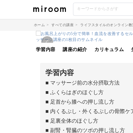
ホーム
>
すべての講座
>
ライフスタイルのオンライン教
学習内容
講座の紹介
カリキュラム
学習内容
■ マッサージ前の水分摂取方法
■ ふくらはぎのほぐし方
■ 足首から膝への押し流し方
■ 内くるぶし・外くるぶしの骨際ケ
■ 足裏全体のほぐし方
■ 副腎・腎臓のツボの押し流し方