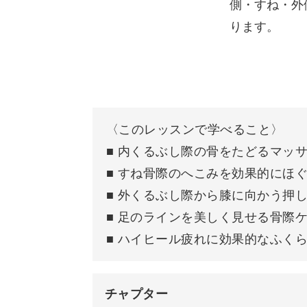
側・すね・外
総合的なアプローチで、めぐりの心地
ります。
新鮮な血液がめぐる心地よ
〈このレッスンで学べること〉
■ 内くるぶし際の骨をたどるマッ
マッサージには、効果を最大化できる
■ すね骨際のへこみを効果的にほ
■ 外くるぶし際から膝に向かう押
そのポイントを組み合わせれば、日々
■ 足のラインを美しく見せる骨際
◎
■ ハイヒール疲れに効果的なふく
チャプター