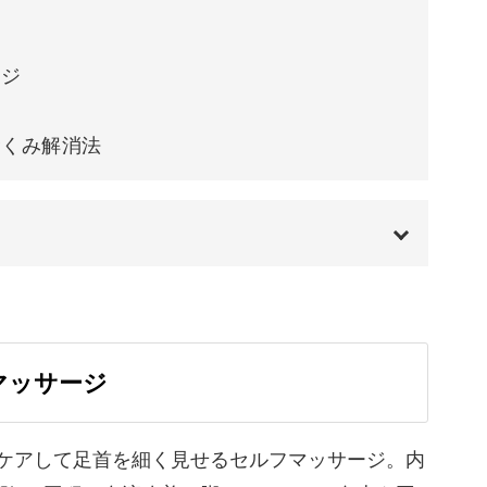
ム
ージ
のではないでしょうか？
むくみ解消法
りの変化が関係している可能性も。
00:00
きますよ。
00:58
マッサージ
02:20
知見も取り入れています。
03:03
ケアして足首を細く見せるセルフマッサージ。内