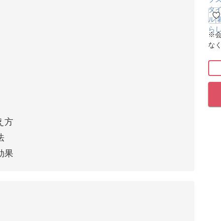
※
な
え方
法
効果