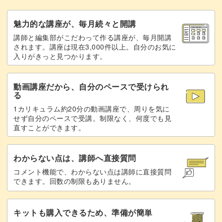
マグネットへの仕立て方もお教えしますので、冷蔵庫や玄
魅力的な講座が、毎月続々と開講
関など好きな場所に貼ることができます◎
講師と編集部がこだわって作る講座が、毎月開講
されます。講座は現在3,000件以上。自分のお気に
色鮮やかなりんごのマグネットは、暮らしの中で目に入る
入りがきっと見つかります。
とほんのり幸せな気持ちになることまちがいなしです！
動画講座だから、自分のペースで受けられ
る
1カリキュラム約20分の動画講座で、周りを気に
せず自分のペースで受講。制限なく、何度でも見
短時間でできる達成感
直すことができます。
フリーステッチニードルは、比較的短時間でできるのも魅
わからない点は、講師へ直接質問
力のひとつ。
コメント機能で、わからない点は講師に直接質問
できます。回数の制限もありません。
忙しい日々の中でも手芸を楽しみたい、そんな方にもぴっ
たり！
キットも購入できるため、準備が簡単