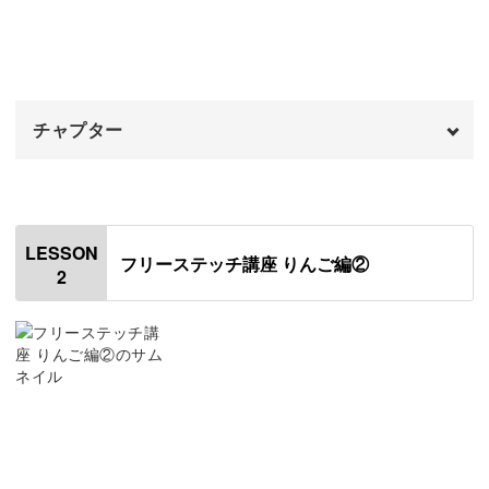
始めたい方にぴったりのレッスンです！
チャプター
刺繍が苦手な方でも大丈夫
オープニング
00:00
“刺繍枠をセットして図案に刺していく”という流れは刺繍
はじめに
00:20
と同じですが、フリーステッチは刺繍よりもかんたん。
LESSON
フリーステッチ講座 りんご編②
2
使用道具・材料
00:54
難しいテクニックは必要なく、図案に沿ってプスプスとニ
ードル針を刺していくだけです◎
図案を写す
06:35
刺繍枠にセットする
10:44
針と糸をセットする
14:30
初めての方でもわかりやすいように、針の刺し方や向き、
抜き方と丁寧に解説していきます。