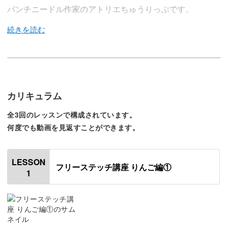
パンチニードル作家のアトリエちゅうりっぷです。
この講座では、もこもこ感がかわいいりんごのマグネット
を作っていきましょう。
カリキュラム
フリーステッチニードルという手法で、誰でもかんたんに
全3回のレッスンで構成されています。
始めることができますよ。
何度でも動画を見返すことができます。
LESSON
フリーステッチ講座 りんご編①
1
専用の針でプスプスと刺していくだけで、まるで塗り絵の
ようにくっきりとしたモチーフができあがります♪
比較的短時間で仕上がるので、忙しい日々の中でも手芸を