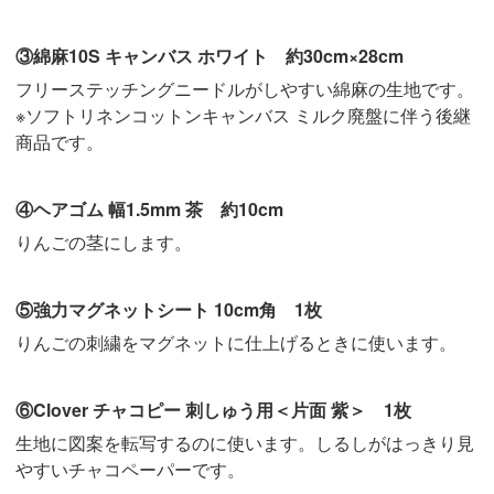
③綿麻10S キャンバス ホワイト 約30cm×28cm
フリーステッチングニードルがしやすい綿麻の生地です。
※ソフトリネンコットンキャンバス ミルク廃盤に伴う後継
商品です。
④ヘアゴム 幅1.5mm 茶 約10cm
りんごの茎にします。
⑤強力マグネットシート 10cm角 1枚
りんごの刺繍をマグネットに仕上げるときに使います。
⑥Clover チャコピー 刺しゅう用＜片面 紫＞ 1枚
生地に図案を転写するのに使います。しるしがはっきり見
やすいチャコペーパーです。