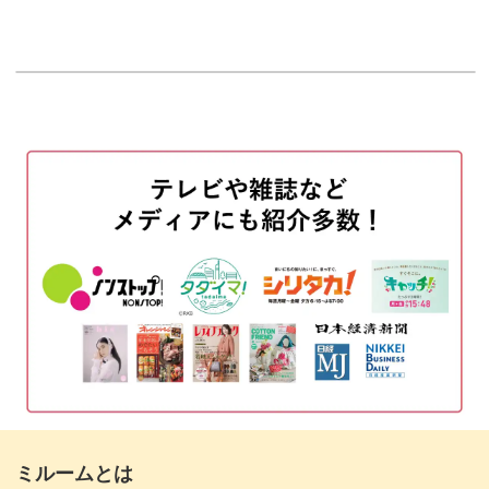
インテリアとして使いやすく、どこに置いてもほっこりと
はじめに
00:20
した雰囲気を演出してくれるりんごモチーフ。
茎をつける
00:43
今回は、少しかじったようなデザインで色変えも楽しみま
刺繍を切り取る
04:48
しょう。
マグネットに仕立てる
08:26
全体を見て整える
12:22
ヘタの表現にもこだわることで、シンプルなりんごでもか
完成♪
13:38
わいさが倍増！
赤いりんごが完成したら、糸を変えて青りんごを作ってみ
てもいいですね♪
ミルームとは