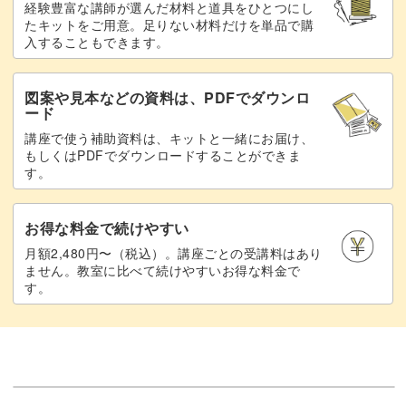
経験豊富な講師が選んだ材料と道具をひとつにし
たキットをご用意。足りない材料だけを単品で購
入することもできます。
他の作品もどんどん作りたくなるような達成感を味わえま
図案や見本などの資料は、PDFでダウンロ
すよ♪
ード
講座で使う補助資料は、キットと一緒にお届け、
今回は特に小ぶりなりんごモチーフですので、サクッとで
もしくはPDFでダウンロードすることができま
す。
きて練習にも最適です。
お得な料金で続けやすい
月額2,480円〜（税込）。講座ごとの受講料はあり
ません。教室に比べて続けやすいお得な料金で
フリーステッチニードルの基本を学び、自分だけのオリジ
す。
ナルアイテムを作ってみませんか？
みなさまのご参加をお待ちしています！