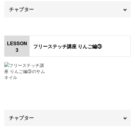
チャプター
毛糸で塗りつぶしていくような感覚で、だんだん癖になる
心地よさがありますよ。
オープニング
00:00
はじめに
00:20
LESSON
フリーステッチ講座 りんご編③
3
りんごの赤い部分を刺す
00:43
さらに、モチーフができあがるのはステッチの裏側という
赤い部分をループカットする
ユニークさ。
09:25
黄色の部分を刺す
17:27
はさみでチョキチョキと切り、かわいいもこもこ感が生ま
れる様子にはワクワクが止まりません♪
黄色の部分をループカットする
21:25
チャプター
かわいらしいりんごのデザイン
オープニング
00:00