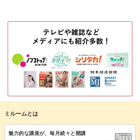
使用材料
01:34
お教えします◎
マグネットジェルを塗布する
02:27
キルティングのデザインについて
05:22
アクセントになるシルバースタッズは、配置のしかた次第
スタッズをのせる
06:41
でデザインがぐっと作りやすくなりますよ。
マットトップを塗布する
08:53
この下準備をバランスよくできていれば、あとはダイヤモ
ダイヤモンドの形にジェルをのせる
09:49
ンド形を作っていくだけ！
完成♪
19:25
キルティングの立体感を引き立てる、つや消しのマットジ
ミルームとは
ェルの使い方もご紹介します。
魅力的な講座が、毎月続々と開講
キルトがその先も続いていくようなイメージで、細部まで