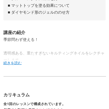
■ マットトップを塗る効果について
■ ダイヤモンド形のジェルののせ方
講座の紹介
季節問わず使える！
透明感ある、重たすぎないキルティングネイルをレクチャ
ーします。
このネイルのポイントは、ベースに使うマグネットジェ
ル。
カリキュラム
全1回のレッスンで構成されています。
細かい粒子がうるツヤ感を出し、透明感のある表面を作っ