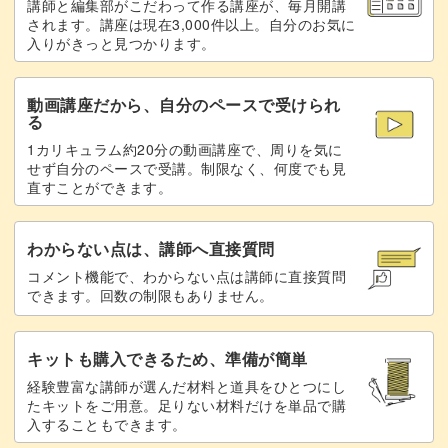
講師と編集部がこだわって作る講座が、毎月開講
きっちりと仕上げていきましょう。
されます。講座は現在3,000件以上。自分のお気に
入りがきっと見つかります。
動画講座だから、自分のペースで受けられ
る
いろんな光り方をするキルティングのデザインは、他のマ
1カリキュラム約20分の動画講座で、周りを気に
グネットジェルのデザインとも相性抜群。
せず自分のペースで受講。制限なく、何度でも見
直すことができます。
ポイントにこのデザインを取り入れることで、上品さもア
ップしますよ◎
わからない点は、講師へ直接質問
コメント機能で、わからない点は講師に直接質問
できます。回数の制限もありません。
他のカラーで作ってもかわいいキルティングのデザイン。
キットも購入できるため、準備が簡単
経験豊富な講師が選んだ材料と道具をひとつにし
たキットをご用意。足りない材料だけを単品で購
ポイントを踏まえて、ぜひたくさん練習してみてください
入することもできます。
ね！