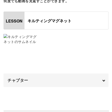
何度でも動画を見返すことができます。
てくれます。
キルティングマグネット
LESSON
磁石をあてることでこの粒子が動き、さらにきらっとした
光沢が出せるように。
宝石のように全体を光らせる磁石のあて方を、ぜひマスタ
ーしてくださいね。
チャプター
キルティングのデザインは、ぷっくりとしたダイヤモンド
オープニング
00:00
形がキーポイント。
はじめに
00:20
ジェルをたっぷりのせつつ、美しく仕上げるためのコツも