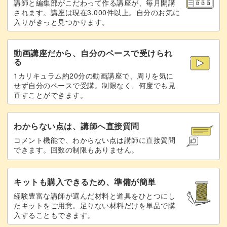
講師と編集部がこだわって作る講座が、毎月開講
きっちりと仕上げていきましょう。
されます。講座は現在3,000件以上。自分のお気に
入りがきっと見つかります。
動画講座だから、自分のペースで受けられ
る
いろんな光り方をするキルティングのデザインは、他のマ
1カリキュラム約20分の動画講座で、周りを気に
グネットジェルのデザインとも相性抜群。
せず自分のペースで受講。制限なく、何度でも見
直すことができます。
ポイントにこのデザインを取り入れることで、上品さもア
ップしますよ◎
わからない点は、講師へ直接質問
コメント機能で、わからない点は講師に直接質問
できます。回数の制限もありません。
他のカラーで作ってもかわいいキルティングのデザイン。
キットも購入できるため、準備が簡単
経験豊富な講師が選んだ材料と道具をひとつにし
たキットをご用意。足りない材料だけを単品で購
ポイントを踏まえて、ぜひたくさん練習してみてください
入することもできます。
ね！