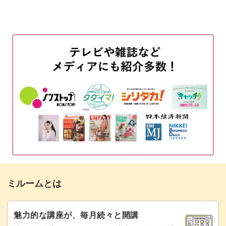
使用材料
01:34
お教えします◎
マグネットジェルを塗布する
02:27
キルティングのデザインについて
05:22
アクセントになるシルバースタッズは、配置のしかた次第
スタッズをのせる
06:41
でデザインがぐっと作りやすくなりますよ。
マットトップを塗布する
08:53
この下準備をバランスよくできていれば、あとはダイヤモ
ダイヤモンドの形にジェルをのせる
09:49
ンド形を作っていくだけ！
完成♪
19:25
キルティングの立体感を引き立てる、つや消しのマットジ
ミルームとは
ェルの使い方もご紹介します。
魅力的な講座が、毎月続々と開講
キルトがその先も続いていくようなイメージで、細部まで