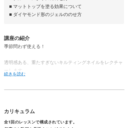
■ マットトップを塗る効果について
■ ダイヤモンド形のジェルののせ方
講座の紹介
季節問わず使える！
透明感ある、重たすぎないキルティングネイルをレクチャ
ーします。
このネイルのポイントは、ベースに使うマグネットジェ
ル。
カリキュラム
全1回のレッスンで構成されています。
細かい粒子がうるツヤ感を出し、透明感のある表面を作っ