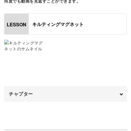
何度でも動画を見返すことができます。
てくれます。
キルティングマグネット
LESSON
磁石をあてることでこの粒子が動き、さらにきらっとした
光沢が出せるように。
宝石のように全体を光らせる磁石のあて方を、ぜひマスタ
ーしてくださいね。
チャプター
キルティングのデザインは、ぷっくりとしたダイヤモンド
オープニング
00:00
形がキーポイント。
はじめに
00:20
ジェルをたっぷりのせつつ、美しく仕上げるためのコツも