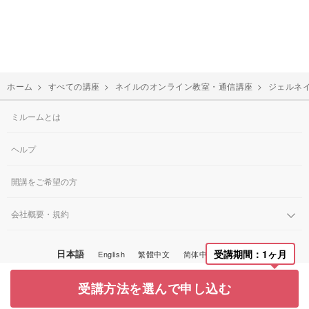
ホーム
>
すべての講座
>
ネイルのオンライン教室・通信講座
>
ジェルネ
ミルームとは
ヘルプ
開講をご希望の方
会社概要・規約
日本語
受講期間：1ヶ月
English
繁體中文
简体中文
한국어
© Miroom, Inc.
受講方法を選んで申し込む