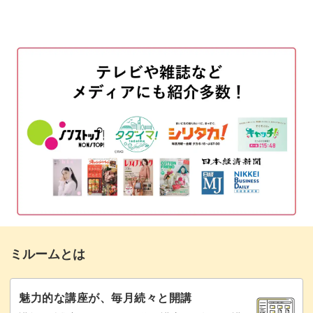
使用材料
01:34
お教えします◎
マグネットジェルを塗布する
02:27
キルティングのデザインについて
05:22
アクセントになるシルバースタッズは、配置のしかた次第
スタッズをのせる
06:41
でデザインがぐっと作りやすくなりますよ。
マットトップを塗布する
08:53
この下準備をバランスよくできていれば、あとはダイヤモ
ダイヤモンドの形にジェルをのせる
09:49
ンド形を作っていくだけ！
完成♪
19:25
キルティングの立体感を引き立てる、つや消しのマットジ
ミルームとは
ェルの使い方もご紹介します。
魅力的な講座が、毎月続々と開講
キルトがその先も続いていくようなイメージで、細部まで