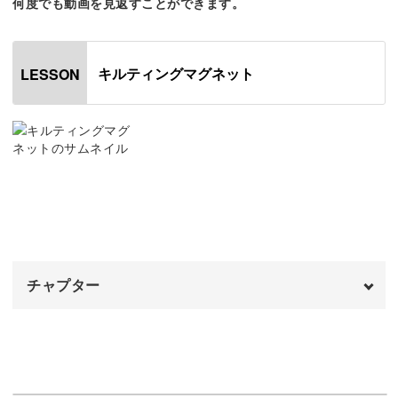
何度でも動画を見返すことができます。
てくれます。
キルティングマグネット
LESSON
磁石をあてることでこの粒子が動き、さらにきらっとした
光沢が出せるように。
宝石のように全体を光らせる磁石のあて方を、ぜひマスタ
ーしてくださいね。
チャプター
キルティングのデザインは、ぷっくりとしたダイヤモンド
オープニング
00:00
形がキーポイント。
はじめに
00:20
ジェルをたっぷりのせつつ、美しく仕上げるためのコツも