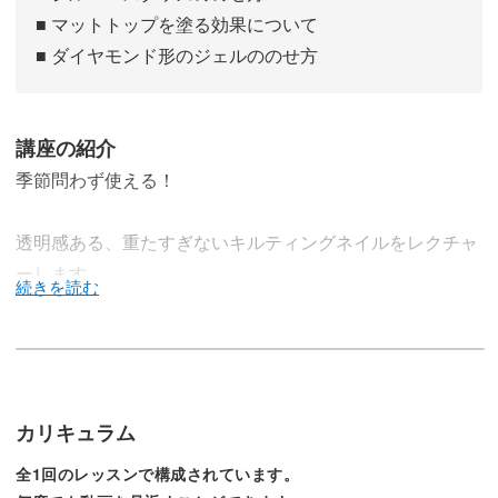
■ マットトップを塗る効果について
■ ダイヤモンド形のジェルののせ方
講座の紹介
季節問わず使える！
透明感ある、重たすぎないキルティングネイルをレクチャ
ーします。
このネイルのポイントは、ベースに使うマグネットジェ
ル。
カリキュラム
全1回のレッスンで構成されています。
細かい粒子がうるツヤ感を出し、透明感のある表面を作っ