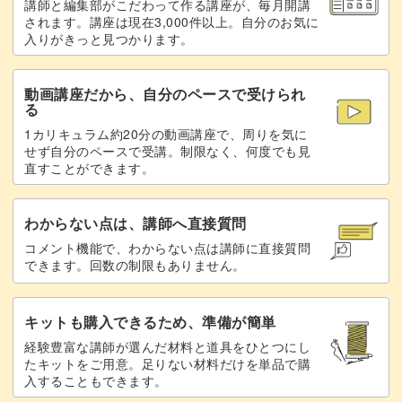
講師と編集部がこだわって作る講座が、毎月開講
きっちりと仕上げていきましょう。
されます。講座は現在3,000件以上。自分のお気に
入りがきっと見つかります。
動画講座だから、自分のペースで受けられ
る
いろんな光り方をするキルティングのデザインは、他のマ
1カリキュラム約20分の動画講座で、周りを気に
グネットジェルのデザインとも相性抜群。
せず自分のペースで受講。制限なく、何度でも見
直すことができます。
ポイントにこのデザインを取り入れることで、上品さもア
ップしますよ◎
わからない点は、講師へ直接質問
コメント機能で、わからない点は講師に直接質問
できます。回数の制限もありません。
他のカラーで作ってもかわいいキルティングのデザイン。
キットも購入できるため、準備が簡単
経験豊富な講師が選んだ材料と道具をひとつにし
たキットをご用意。足りない材料だけを単品で購
ポイントを踏まえて、ぜひたくさん練習してみてください
入することもできます。
ね！