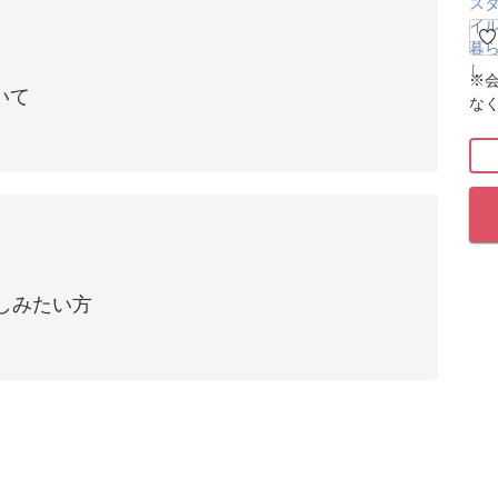
※
いて
な
しみたい方