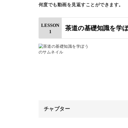
何度でも動画を見返すことができます。
そのために少しだけ茶道の基礎知識も
LESSON
茶道の基礎知識を学
1
日本の伝統文化を理解した上で抹茶を
美味しい頂き方がわかる
いざ抹茶を点てようとすると、お道具
チャプター
ことも。
オープニング