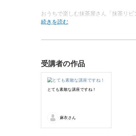
おうちで楽しむ抹茶屋さん「抹茶リビ
この講座では、自宅で美味しくできる
抹茶味が好き、でも抹茶そのものには
いただけますよ。
受講者の作品
とても素敵な講座ですね！
抹茶を点てる過程は、まるで瞑想のよ
よく合うお茶菓子もご紹介しますので
麻衣さん