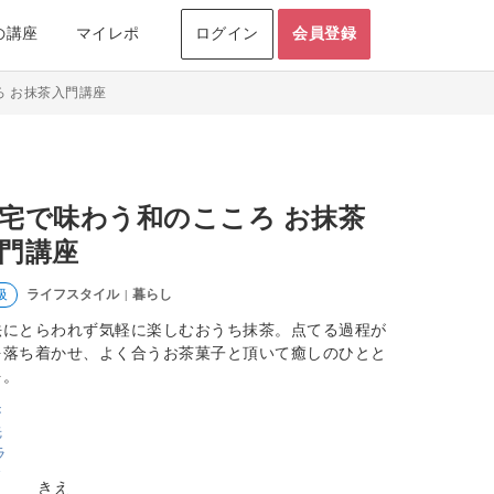
の講座
マイレポ
ログイン
会員登録
ろ お抹茶入門講座
宅で味わう和のこころ お抹茶
門講座
ライフスタイル
暮らし
級
|
法にとらわれず気軽に楽しむおうち抹茶。点てる過程が
を落ち着かせ、よく合うお茶菓子と頂いて癒しのひとと
を。
きえ