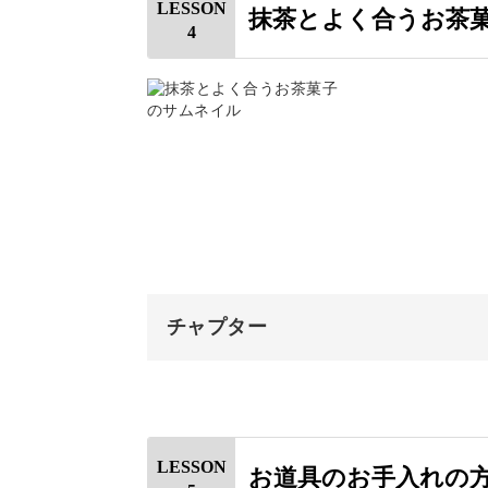
LESSON
抹茶とよく合うお茶
4
使用材料・道具
このシンプルな所作が忙しい日常を忘
れますよ。
道具を準備する
①持ち手つきの茶こしでふるう
そして抗酸化作用の高いカテキンが豊
さしい飲み物です。
②持ち手のない茶こしでふるう
③茶篩缶でふるう
抹茶の点て方
チャプター
抹茶の点て方を学び、日常の中に自分
抹茶の飲み方
オープニング
みなさまのご参加をお待ちしています
お茶碗と茶筅の洗い方
はじめに
おわりに
LESSON
お道具のお手入れの