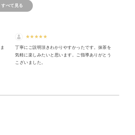
すべて見る
もしれません。
りま
丁寧にご説明頂きわかりやすかったです。抹茶を
り、少し難しそうな気がしてきますね。
気軽に楽しみたいと思います。ご指導ありがとう
こざいました。
なくおうちで楽しむ飲み物としての抹茶を学んで
いて抹茶を点てていきましょう。