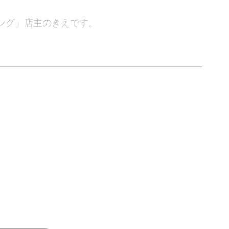
ング」店主のきえです。
抹茶の点て方をご紹介します。
なかなか手が出せないという方も気軽に挑戦して
うに心を落ち着かせてくれます。
、おうちで癒しの抹茶時間をお過ごしください♪