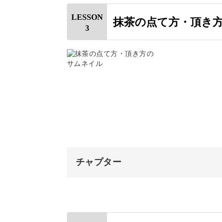
はじめに
今回の講座で大切なこと
他のお菓子でも意外と合ったりするの
LESSON
抹茶の点て方・頂き
3
今回の動画について
さい◎
おわりに
抹茶の購入について
抹茶の選び方
抹茶で一息、リフレッシュ
抹茶の産地について
抹茶の開封の仕方
点てる過程そのものがリラックス効果
抹茶の保管の仕方
チャプター
茶筅で泡を立てる動作はまるで瞑想の
おわりに
す。
オープニング
はじめに