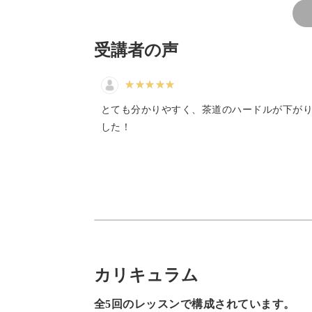
作法にとらわれず楽しむ
受講者の声
抹茶というと茶道のイメージが強いか
とても分かりやすく、茶道のハードルが下が
茶道は流派によって作法にも違いがあ
した！
しかしこの講座では、茶道としてでは
いただきます。
カリキュラム
作法の違いにこだわらず、肩の力を抜
全5回のレッスンで構成されています。