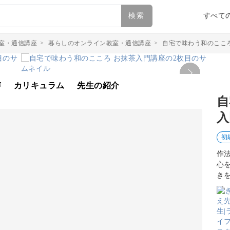
検索
すべて
室・通信講座
>
暮らしのオンライン教室・通信講座
>
自宅で味わう和のここ
声
カリキュラム
先生の紹介
自
入
初
作
心
き