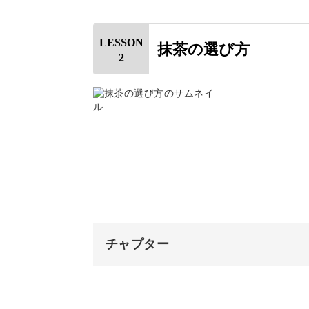
最近はインターネットでも気軽に買え
しますね。
はじめに
LESSON
抹茶の選び方
2
自己紹介
茶道について
さらに抹茶によく合うお茶菓子につい
茶道の流派について
練り切りのお皿への盛り付け方や、美
茶碗とお盆について
ますよ。
抹茶、茶筅、茶杓について
茶こしについて
チャプター
お皿と菓子切りについて
和菓子が好きな方、いつもお茶やコー
オープニング
わたることまちがいなし♪
建水とその他道具について