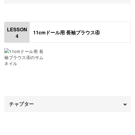
ドール服を作る楽しみのひとつは、「どんな柄にしようか
オープニング
00:00
な？」と自分好みの布を選べること。
はじめに
00:20
今回は胸元のシワ感を重視するため、薄い布を選ぶのがお
LESSON
11cmドール用 長袖ブラウス④
4
すすめです。
脇を縫う
00:43
裾にギャザー用のミシンをかける
05:20
裾のギャザーを整える
06:28
薄い布はそのまま縫うとやりにくいのですが、レッスンで
裾を縫う
11:27
は縫いやすくするひと工夫もご紹介しています。
仕上がりもきれいになりますので、ぜひ動画をチェックし
チャプター
てみてくださいね。
オープニング
00:00
はじめに
00:20