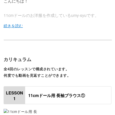
こんにちは！
11cmドールのお洋服を作成しているumy-syuです。
今回の講座では、11cmドール用のふんわりとした長袖ブ
ラウスを作ります。
カリキュラム
袖口や襟にゴムを使い、動きのある素敵なトップスに仕上
全4回のレッスンで構成されています。
がりますよ。
何度でも動画を見返すことができます。
LESSON
11cmドール用 長袖ブラウス①
1
手作りの魅力は、自分の好きな生地で作れること！