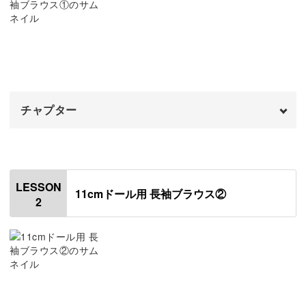
お気に入りのドール専用のオリジナルブラウスは、日々の
暮らしをもっと豊かにしてくれること間違いなしです♪
ドール服の幅が広がる新しいテクニック
チャプター
このレッスンで新しく学べるのは、平ゴムを使ったゴムシ
オープニング
00:00
ャーリングという技法。
はじめに
00:20
LESSON
11cmドール用 長袖ブラウス②
手でゴムをひっぱりながら規定の仕上がり寸法まで縮めて
2
使用材料・道具
01:04
いくテクニックです。
地直しをする・型紙をつくる
03:20
生地の型をとる
04:07
ウエストにメリハリが出たり、袖口にふんわりとした立体
生地をカットしてほつれどめを塗る
13:01