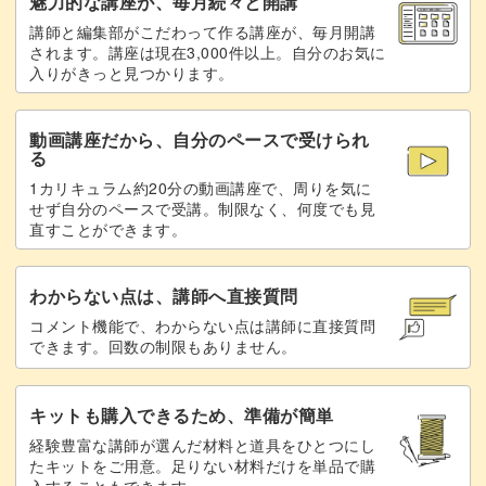
魅力的な講座が、毎月続々と開講
講師と編集部がこだわって作る講座が、毎月開講
されます。講座は現在3,000件以上。自分のお気に
入りがきっと見つかります。
完成する頃にはお洋服づくりのスキルが確実にアップして
いますよ♪
動画講座だから、自分のペースで受けられ
る
素敵なできあがりに大きな達成感を感じていただけるかと
1カリキュラム約20分の動画講座で、周りを気に
思います！
せず自分のペースで受講。制限なく、何度でも見
直すことができます。
わからない点は、講師へ直接質問
大切なドールを想いながら、自身の裁縫技術も高めていけ
コメント機能で、わからない点は講師に直接質問
できます。回数の制限もありません。
るこの講座。
ドールがもっと可愛くなるオリジナルブラウスで、毎日を
キットも購入できるため、準備が簡単
充実させてみませんか？
経験豊富な講師が選んだ材料と道具をひとつにし
たキットをご用意。足りない材料だけを単品で購
入することもできます。