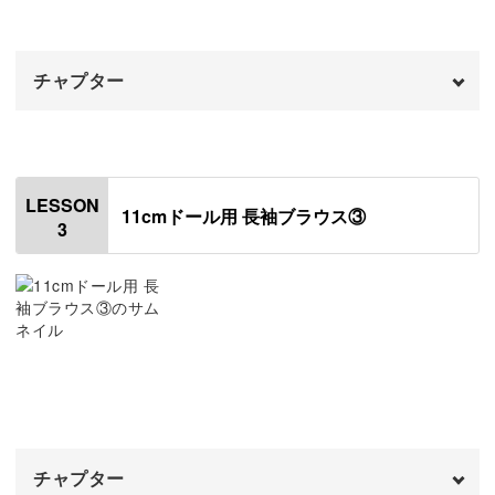
感が生まれるのがゴムシャーリングの魅力。
袖にアイロンをかける
17:29
習得しておくとドール服作りの幅がぐんと広がりますよ♪
チャプター
オープニング
00:00
はじめに
00:20
ミシンで縫うのは少し難しい部分もありますが、ゆっくり
LESSON
11cmドール用 長袖ブラウス③
で大丈夫◎
3
袖口にゴムをつける
00:43
身頃と袖をつなげる
きれいに縫うコツもお教えしていますので、じっくり確認
07:59
しながら縫い合わせていきましょう。
縫い代を割る
15:58
襟にゴムをつける
19:07
好きな布で美しく仕上げるアイデア
チャプター