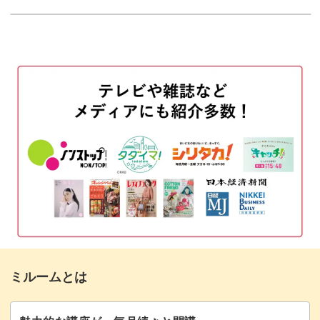
心をこめて選んだ布で作る長袖ブラウスは、ドールの体に
ウエストにゴムをつける
も印象にもぴったりフィット♪
00:35
マジックテープをつける
05:35
眺めているだけで気分があがる、特別な一着が完成しま
す。
おわりに
12:30
裁縫技術のスキルアップに
小さいドール服作りには、細かな作業がたくさんありま
す。
自信がない方も、動画を確認しながら自分のペースで進め
ミルームとは
られるのでご安心くださいね。