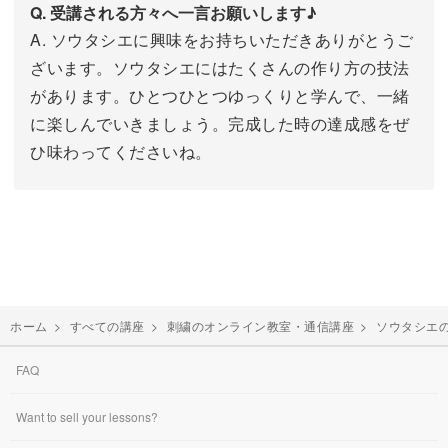
Q. 受講される方々へ一言お願いします♪
A. ソウタシエに興味をお持ちいただきありがとうご
ざいます。ソウタシエにはたくさんの作り方の技法
があります。ひとつひとつゆっくりと学んで、一緒
に楽しんでいきましょう。完成した時の達成感をぜ
ひ味わってくださいね。
ホーム
>
すべての講座
>
刺繍のオンライン教室・通信講座
>
ソウタシエ
FAQ
Want to sell your lessons?