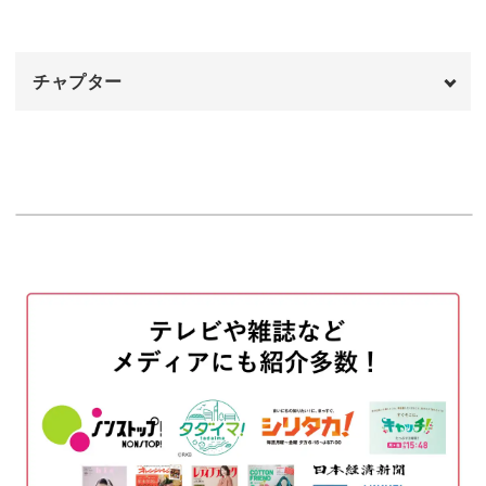
ックで作れるアイテム。
左右のパールをつける
16:25
チャプター
初心者さんでも簡単にできますので、気軽にチャレンジし
てみてくださいね。
オープニング
00:00
はじめに
00:20
バチカンを作る
00:48
学べるのは、パールにコードを巻き付けて縫う「ラウンド
シェイプ」という基本技法。
5mmのクリスタルビーズをつける
11:38
この技法をマスターすれば、これからのソウタシエ作品の
3mmのクリスタルビーズをつける
13:26
幅もぐんと広がります！
不要なコードをカットして処理する
17:19
チェーンを通す
20:12
完成♪
21:21
モチーフをネックレスに仕立てるための、チェーンを通す