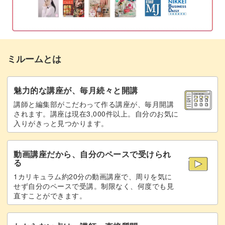
部分の作り方は必見◎
特別な金具は使わず、ここにもソウタシエコードを活かし
て作っていきますよ♪
ミルームとは
魅力的な講座が、毎月続々と開講
講師と編集部がこだわって作る講座が、毎月開講
短時間の手仕事でリフレッシュ
されます。講座は現在3,000件以上。自分のお気に
入りがきっと見つかります。
今回作るパールのプチネックレスは、比較的少ない時間で
動画講座だから、自分のペースで受けられ
完成できるのも嬉しいところ。
る
1カリキュラム約20分の動画講座で、周りを気に
材料もシンプルなので、たくさんのものを揃える必要はあ
せず自分のペースで受講。制限なく、何度でも見
直すことができます。
りません◎