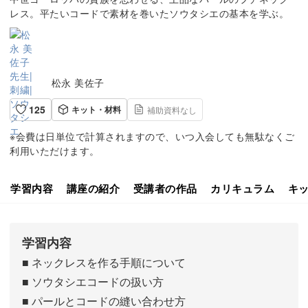
レス。平たいコードで素材を巻いたソウタシエの基本を学ぶ。
松永 美佐子
125
キット・材料
補助資料なし
※会費は日単位で計算されますので、いつ入会しても無駄なくご
利用いただけます。
学習内容
講座の紹介
受講者の作品
カリキュラム
キ
学習内容
■ ネックレスを作る手順について
■ ソウタシエコードの扱い方
■ パールとコードの縫い合わせ方