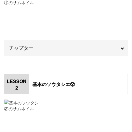
今回のレッスンでも、大きめのパールとクリスタルビーズ
を使ってエレガントなネックレスに仕上げます。
キットにはゴールドとシルバーの2パターンがありますの
チャプター
で、お好きな色味を選んでくださいね◎
オープニング
00:00
美しい素材とコードで作る特別なネックレスは、日々の装
はじめに
00:20
いをワンランクアップさせてくれます♪
LESSON
基本のソウタシエ②
2
使用材料・道具
00:55
ネックレスの作り方
05:50
ソウタシエの基本の技法が学べる
ソウタシエコードの扱い方
06:38
メインのパールをつける
07:46
今回作るネックレスは、ソウタシエの中でも基本のテクニ