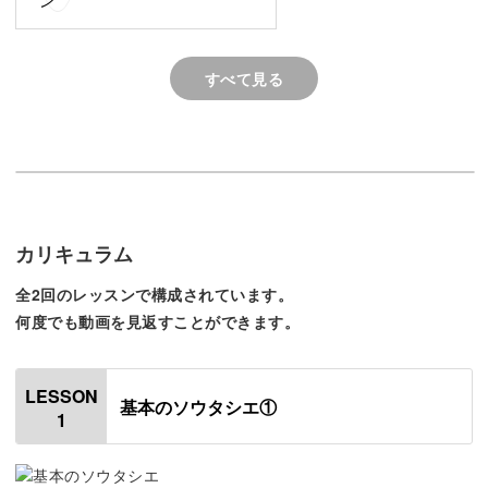
寧に説明していきますね！
すべて見る
洗練されたデザインのネックレス作り
ソウタシエは、ヨーロッパの伝統的なコード刺繍。
カリキュラム
断面が平たいコードで、ビーズなどの素材を囲むようにし
全2回のレッスンで構成されています。
て縫う技法です。
何度でも動画を見返すことができます。
LESSON
基本のソウタシエ①
もともとは上流貴族のドレスの装飾に用いられたというだ
1
けあって、上品な華やかさが魅力。