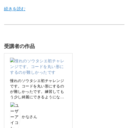
この講座では、ヨーロッパ発祥の美しいコード刺繍、ソウ
タシエの技法を学びます。
受講者の作品
胸元で上品に輝く、パールのプチネックレスを一緒に作っ
ていきましょう。
憧れのソウタシエ初チャレンジ
です。コードを丸い形にするの
が難しかったです。練習しても
ソウタシエという言葉をはじめて聞いた方、知っていて作
う少し綺麗にできるようになり
りたいと思っていた方、どなたでもお気軽にご参加くださ
たいです！
い◎
かなさん
初心者さんでもわかりやすいように、基本の作り方から丁