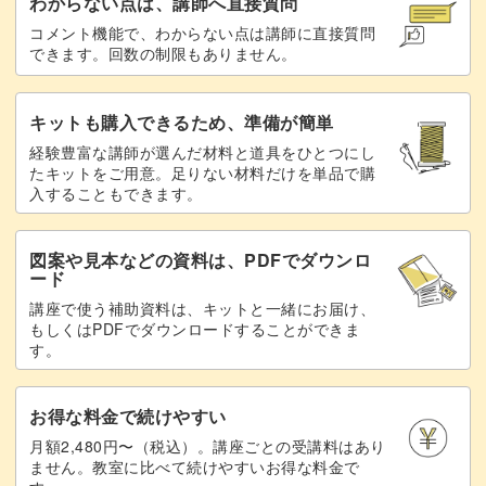
わからない点は、講師へ直接質問
コメント機能で、わからない点は講師に直接質問
できます。回数の制限もありません。
忙しい日々の中でも気軽にはじめることができ、集中する
ことでリフレッシュにもなります。
キットも購入できるため、準備が簡単
できあがったアクセサリーに、日常では味わえないような
経験豊富な講師が選んだ材料と道具をひとつにし
たキットをご用意。足りない材料だけを単品で購
達成感と喜びを感じていただけることまちがいなし！
入することもできます。
図案や見本などの資料は、PDFでダウンロ
ード
ソウタシエという新しい手芸に触れ、自分だけの美しいア
講座で使う補助資料は、キットと一緒にお届け、
もしくはPDFでダウンロードすることができま
クセサリーを作ってみませんか？
す。
みなさまのご参加をお待ちしています！
お得な料金で続けやすい
月額2,480円〜（税込）。講座ごとの受講料はあり
ません。教室に比べて続けやすいお得な料金で