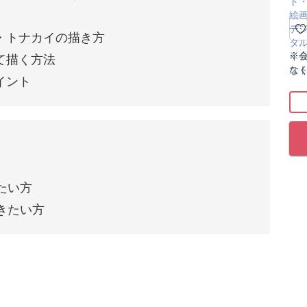
・トナカイの描き方
※
て描く方法
な
イント
たい方
きたい方