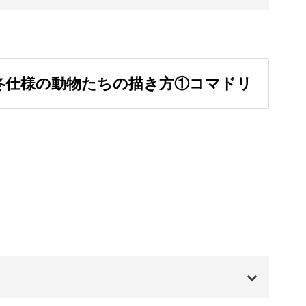
00:00
スマホの壁紙にしても素敵！
00:20
冬仕様の動物たちの描き方①コマドリ
00:42
る作品は、大切な人に贈ると喜ばれること間違い
08:14
12:07
20:31
デジタルイラストを楽しんでみませんか？
！