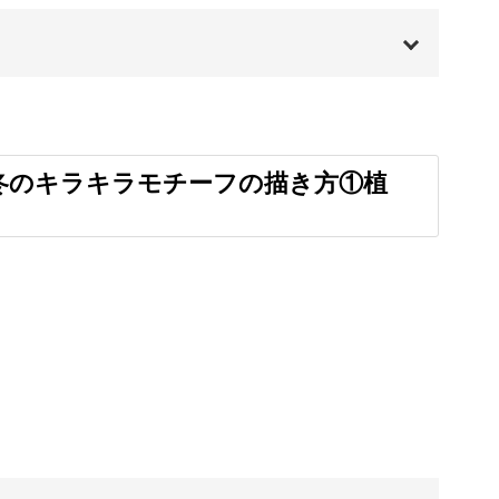
冬仕様に変身！
00:00
た姿は季節感たっぷり◎
00:20
冬のキラキラモチーフの描き方①植
00:49
01:32
敵なオーナメント風に囲むアイデアもお教えしま
02:29
05:07
がらワクワクしてきそうですね。
07:30