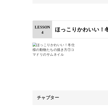
オープニング
印刷してクリスマスカードにしたり、
はじめに
LESSON
ほっこりかわいい！
4
サンタを描く
デジタルながら手描きのぬくもりもあ
なしです♪
ハートのオーナメントを描く
きらきらのオーナメントを描く
完成♪
この冬はおうちでほっこり、かわいい
みなさまのご参加をお待ちしています
チャプター