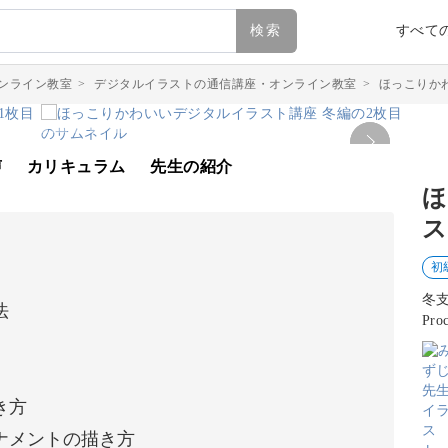
検索
すべて
ンライン教室
>
デジタルイラストの通信講座・オンライン教室
>
ほっこりか
声
カリキュラム
先生の紹介
ほ
ス
初
冬
法
Pr
き方
ナメントの描き方