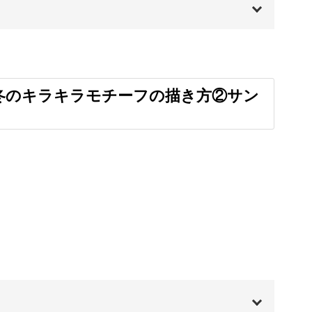
もデジタルならでは。
00:00
たりのアレンジも手軽に楽しめます！
00:20
冬のキラキラモチーフの描き方②サン
00:57
01:40
贈り物に
03:57
く配置して、一枚のイラストにする方法もご紹
06:23
11:10
をもっと華やかに彩ってくれますよ◎
14:42