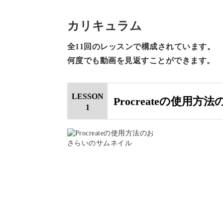
カリキュラム
カラフルなモチーフを描いていくうち
全11回のレッスンで構成されています。
何度でも動画を見返すことができます。
知っておくと便利な機能をたくさんお
LESSON
Procreateの使用方
いう方も大丈夫！
1
ハートのオーナメント、プレゼントボ
しょう。
季節感たっぷりで心が躍る