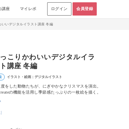
の講座
マイレポ
ログイン
会員登録
わいいデジタルイラスト講座 冬編
っこりかわいいデジタルイラ
ト講座 冬編
イラスト・絵画
デジタルイラスト
級
|
支度をした動物たちが、にぎやかなクリスマスを演出。
ocreateの機能を活用し季節感たっぷりの一枚絵を描く。