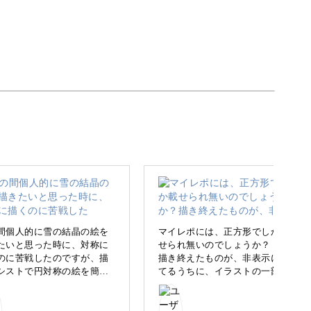
eateを使ってかわいい冬のイラストを描いていきま
冬のお絵描きを楽しめますよ♪
間個人的に雪の結晶の絵を
マイレポには、正方形でしか載
たいと思った時に、対称に
せられ無いのでしょうか？
のに苦戦したのですが、描
描き終えたものが、非表示にし
シストで円対称の絵を簡単
てるうちに、イラストの一部が
ード高まるモチーフ、冬仕様の動物たちなどほっ
けると知って感動‼︎
かけてたり、レイアーごと消え
ストの描き方自体はだいぶ
てたりアクシデント続きで、な
ターした気がしますが、み
にが悪いのかわかりめせんでし