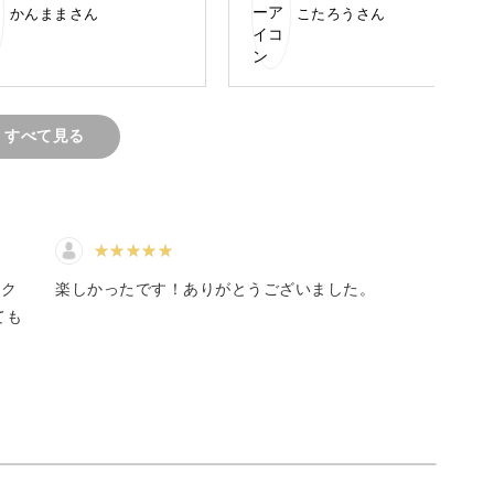
かんままさん
こたろうさん
先生のような絵本に出てく
たが、描き終えました。秋編に
愛い動物のイラストを1から
入りたいとおもいます。
、にぎやかな一枚絵を完成させましょう。
のがそもそも難しい💦
を参考にして描くと何だか
ルテイストになってしま
デフォルメってなかなかセ
すべて見る
いるなぁと、思いました🖍️
ける
イントは、ブラシを使いこなすこと。
ック
楽しかったです！ありがとうございました。
ても
かみのある質感も表現できるんです◎
表現できるのもデジタルイラストの魅力♪