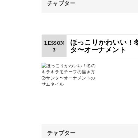
チャプター
このようにあとで自由に装飾できるの
オープニング
背景だけ変えてみたり、色を変えてみ
はじめに
ほっこりかわいい！
LESSON
タ〜オーナメント
3
使用道具
今回使う色を準備する
クリスマスカードや壁紙の
植物を描く
ひとつひとつのモチーフをバランスよ
雪の結晶を描く
介。
キャンディケインを描く
描いた動物たちがいつものクリスマス
プレゼントを描く
チャプター