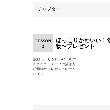
チャプター
うさぎやくま、コマドリなどの動物も
オープニング
サンタの格好をしたりマフラーを巻い
はじめに
ほっこりかわいい！
LESSON
物〜プレゼント
2
使用道具
新規キャンバスを作成する
そんなかわいい動物たちを、さらに素
ブラシを設定する
す♪
その他の便利機能
一気にクリスマス感が高まり、描きな
おわりに