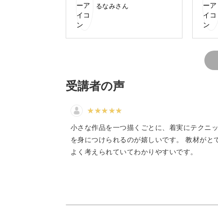
るなみさん
ロクリエイトのバージョンが動
ずじ
画と違う新バージョンなのかも)
る可
デジタルの機能をふんだんに活用して
悩みましたが、ピクセルをmmに
描く
換算してサイズ変更し、無事壁
写真
紙にすることができました。
リア
いつものiPhoneがとても華やか
い、
になり、気分が上がります！次
ンス
の講座も楽しみます！
受講者の声
初心者さんでもかわいく描
デジタルでかわいいイラストを描くポ
小さな作品を一つ描くごとに、着実にテクニ
を身につけられるのが嬉しいです。 教材がと
使い方次第で、手描きのようなあたた
よく考えられていてわかりやすいです。
また、ペン一本だけでさまざまな色を