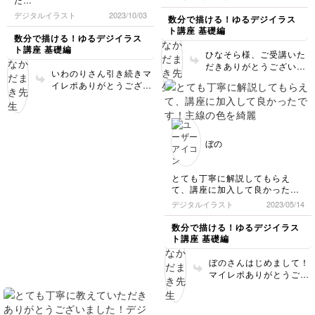
り、彩度調整とか
座では目安として私から
もしスケジュール帳にそ
とても丁寧に、わかりやすくお
デジタルならではの使い方が学
デジタルイラスト
2023/10/03
数分で描ける！ゆるデジイラス
塗るカラーを指定してい
のまま描くのが不安でし
話ししてくれるので、いいなと
べて勉強になりました。
ト講座 基礎編
ますが、例えば新幹線の
たら別の白い紙にイラス
思います
次のレッスンも楽しみます♪
数分で描ける！ゆるデジイラス
イラストは自分が旅先で
トを描いてから、切り取
ト講座 基礎編
ひなそら様、ご受講いた
しかし、うっかり
乗った色にしてみたり
ってシールみたいにして
だきありがとうございま
ペンを切り替えるのを忘れちゃ
カバンやパソコンなども
貼るのもいいですね☺️
いわのりさん引き続きマ
す☺️ とっても上手に描
うので、気をつけないといけな
自分が持っている物のカ
順番的には入門の次はこ
イレポありがとうござい
けていますよ！ イラス
いなと思いました
ラーにしてみるとすごく
の動画をオススメしてい
ます☺️ とてもキレイに
トは自由なので、全く同
楽しいですよ♪
ますが、どの順番で受講
描けてます！ 特に最後
じに描く必要はないで
していただいても可愛く
のクシとハサミのイラス
す！（筆圧でも線の太さ
描けるようなっているよ
トはiPadで線を引くこと
が変わるので） 自分が
うに丁寧に解説している
ぼの
に慣れてきた様子がうか
好きな色で、自分が可愛
ので大丈夫ですよ☺️ 先
がえて、いわのりさんが
いと思う形で楽しく描い
日から新しく“誕生日の
上達されているのが見て
てみてください✨ 余談で
ゆるデジイラスト”も追
とても丁寧に解説してもらえ
取れて嬉しくなりまし
すがこの色かわいいな！
加されてどんどんもっと
て、講座に加入して良かったで
た。 ペンの切り替えを
同じ色が使いたい！と思
レッスンが増える予定な
す！主線の色を綺麗に変える方
デジタルイラスト
2023/05/14
忘れてしまうこと私もよ
ったらスポイト機能を使
法など、知りたいことが沢山詰
ので、ぜひぜひ色んな可
くあります💦 アナログ
うといいですよ☺️
まっていて嬉しいです！
愛いゆるイラスト楽しみ
数分で描ける！ゆるデジイラス
と違って描き直しができ
にしててください✨
ト講座 基礎編
るのがデジタルの良さで
もあるので、“失敗して
ぼのさんはじめまして！
もだいじょうぶ”の気持
マイレポありがとうござ
ちでリラックスしながら
います☺️ 講座を受講し
ゆるーく楽しく描くとい
てくれた方が楽しく、か
いと思います☺️
つ可愛く描けるように作