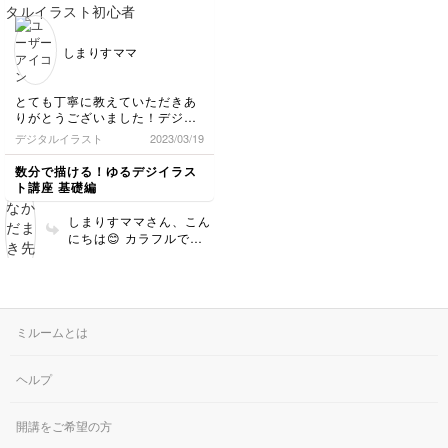
ったのでとっても嬉しい
です♪ 講座を進めるにつ
れていろんなものが描け
しまりすママ
る様になるようになるだ
けじゃなく、イラストの
技術もステップアップで
とても丁寧に教えていただきあ
きるようになっています
りがとうございました！デジタ
のでぜひ最後までレッス
ルイラスト初心者ですが、一つ
デジタルイラスト
2023/03/19
ン受けてくれたら嬉しい
一つしっかり理解しながら受講
です✨
することができました(^^) あり
数分で描ける！ゆるデジイラス
がとうございました！
ト講座 基礎編
しまりすママさん、こん
にちは😊 カラフルで楽
しい素敵なイラストにな
りましたね🌼 お色の選
び方がすごく素敵で 楽
しんで描かれたのが伝わ
ってきます！ こちらこ
ミルームとは
そ受講していただき、あ
りがとうございました✨
ヘルプ
開講をご希望の方