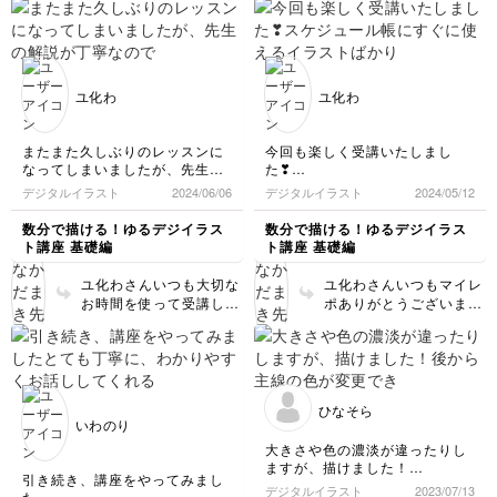
っても可愛くなって楽し
れてとても嬉しいです
いですよね☺️ デジタル
(^^) イラストとってもお
イラストは色を簡単にい
上手に描けてますよ！
ろいろ試せる魅力なので
特にビールがあわあわが
本や鉛筆を自分の私物と
おっきくて凄くおいしそ
ユ化わ
ユ化わ
合わせたり、新幹線は自
うです。 イラストは楽
分が旅行で乗ったカラー
しく描くことが1番大切
にしたり、色々楽しんで
で、回数を重ねれば自然
またまた久しぶりのレッスンに
今回も楽しく受講いたしまし
みてください(^^)
と上達していきます。
なってしまいましたが、先生の
た❣
なので『こんなに上手に
解説が丁寧なので、スムーズに
スケジュール帳にすぐに使える
デジタルイラスト
2024/06/06
デジタルイラスト
2024/05/12
描けた！』『こんなに可
再開することができました。
イラストばかりなので、アナロ
愛く描けた✨すごい✨』
色変更の過程で、イラストの雰
グでも描けるよう挑戦してみま
数分で描ける！ゆるデジイラス
数分で描ける！ゆるデジイラス
って自分を褒めながら楽
囲気がグッと変わるのが楽しか
す。
ト講座 基礎編
ト講座 基礎編
ったです😄
しく描いてくれると嬉し
今さらですが、講座を受ける順
いです♪
ユ化わさんいつも大切な
ユ化わさんいつもマイレ
番を間違っていたことに気づき
お時間を使って受講して
ポありがとうございます
ました💦
くれてありがとうござい
☺️ スケジュール帳、こ
入門の次はこちらの動画だった
ます☺️ 久しぶりの受講
の講座で学んだイラスト
んですね。
とのことですが全然時間
や空いているスペースに
が空いたことがわからな
はわんちゃんねこちゃん
いぐらいキレイに描けて
も描くとすごく素敵に仕
ひなそら
ます！ たくさん練習し
上がりそうで考えるだけ
いわのり
てくれて体が覚えてるん
でわくわくしますね❣️ ア
大きさや色の濃淡が違ったりし
ですね✨ 色が変わるだけ
ナログの場合は線を少し
ますが、描けました！
で一気に雰囲気が変わっ
太いもので描くと雰囲気
引き続き、講座をやってみまし
後から主線の色が変更できた
デジタルイラスト
2023/07/13
て楽しいですよね😆 講
が似るかもしれません。
た