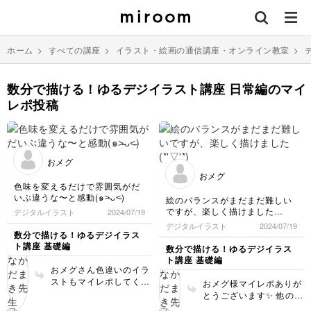
ホーム
>
すべての講座
>
イラスト・絵画の通信講座・オンライン教室
>
数分で描ける！ゆるデジイラスト講座 日常編のマイ
レポ投稿
おメグ
おメグ
色味を変えるだけで雰囲気がだ
いぶ違うな〜と感動(๑˃̵ᴗ˂̵)
絵のバランスがまだまだ難しい
ですが、楽しく描けました
デジタルイラスト
2024/07/19
(*'▽'*)
デジタルイラスト
2024/07/19
数分で描ける！ゆるデジイラス
ト講座 基礎編
数分で描ける！ゆるデジイラス
ト講座 基礎編
おメグさん色違いのイラ
ストもマイレポしてくれ
おメグ様マイレポありが
てありがとうございます
とうございます✨ 他の講
🌸 カラフルになるとと
座にもチャレンジしてく