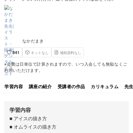
なかだまき
841
キットなし
補助資料なし
※会費は日単位で計算されますので、いつ入会しても無駄なくご
利用いただけます。
学習内容
講座の紹介
受講者の作品
カリキュラム
先
学習内容
■ アイスの描き方
■ オムライスの描き方