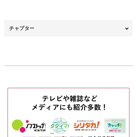
ショートケーキを描く
11:45
可愛らしい表現を習得
チャプター
ゆるいたべものを描くには、ケーキの間のクリーム部分の
色塗りや、バランス良く見えるケチャップなどの、飾りの
オープニング
00:00
入れ方がポイント。
はじめに
00:20
バースデーケーキを描く
00:39
バランスよく描けるように、描きはじめや修正箇所なども
パスタを描く
07:33
詳しく解説しているので、食べ物の質感や表情を表現する
ためのテクニックが身につこと間違いなし！
ロールパンを描く
14:15
おわりに
21:35
文字の入れ方も学べるので、メッセージカードやメモなど