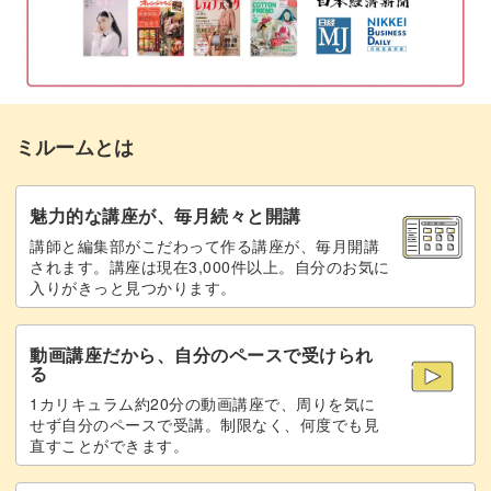
にもすぐに活用できますよ♪
たくさん描いてみよう
可愛いゆるデジイラストを描くには、たくさん描き込むの
ミルームとは
が上達するコツ。
魅力的な講座が、毎月続々と開講
講師と編集部がこだわって作る講座が、毎月開講
されます。講座は現在3,000件以上。自分のお気に
入りがきっと見つかります。
難易度が少し高いと感じるかもしれませんが、ひとつひと
つ順番に描いていくことで可愛いイラストが出来上がって
動画講座だから、自分のペースで受けられ
いきます。
る
1カリキュラム約20分の動画講座で、周りを気に
今までのイラストよりもさらに細かく書き込むことで、作
せず自分のペースで受講。制限なく、何度でも見
直すことができます。
品の魅力がぐんとアップしますよ♪