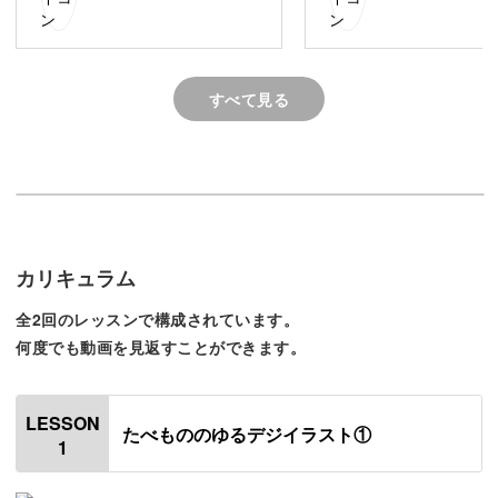
今回の授業では、ぼかしツール
いです。
をはじめて使えて、楽しかった
です☺
バースデーケーキを描けるよう
にもなったので、さっそく友達
Procreateの使い方は「ゆるデジイラスト基礎編」で学べ
すべて見る
のバースデーカードを作りたい
ます♪
と思います。
今回のたべもの編では、「アイス」「オムライス」「ケー
カリキュラム
キ」「バースデーケーキ」「パスタ」「ロールパン」の描
き方を細かくレクチャーします。
全2回のレッスンで構成されています。
何度でも動画を見返すことができます。
Procreateをさらに使いこなす
LESSON
たべもののゆるデジイラスト①
今までより、細かく書き込んでいく「たべもの編」では、
1
色のグラデーションの付け方、線や位置のサイズの修正方