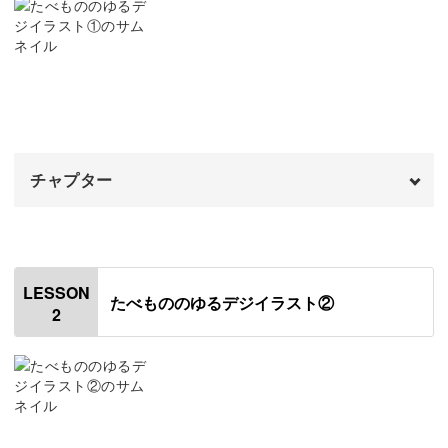
法などが盛りだくさん♪
ゆるくて可愛いたべものを描くことによって、Procreate
のペンや色の機能を自由自在に描くテクニックも身につき
ます。
チャプター
オープニング
00:00
なんだか難しそうに思えますが、細かく丁寧にレクチャー
するので、デジタルに慣れていなくても大丈夫！
はじめに
00:20
LESSON
たべもののゆるデジイラスト②
2
使用道具
01:04
アイスクリームを描く
01:26
ゆるくデフォルメしたイラストなら、どなたでも簡単に、
たべものをふんわりとゆるく表現することができるように
オムライスを描く
06:42
なりますよ♪