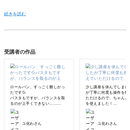
---
こんにちは！
イラストレーターのなかだまきです。
受講者の作品
私は、ゆるい線で描いたオリジナルキャラクターDaviくん
を、インスタグラムで発信しているイラストレーターで
ロールパン、すっごく難しかっ
少し講座を休んでしまい
す。
たです💦
が丁寧に何度も操作を教
パスタもですが、バランスを取
ただけるので、ちゃんと
るのが上手くできない……
を使えました！
この講座では、iPadアプリProcreateとApple Pencilを使っ
縮小と拡大をこまめに繰り返す
ケーキのバランスを取る
のと、たくさん練習するのと
しかったです💦
て、ゆるい雰囲気たっぷりの「たべもの」の描き方をお伝
で、上手に描けるようになりた
しっかり復習して、自信
えします！
ユ化わさん
ユ化わさん
いです。
て太い線で描けるように