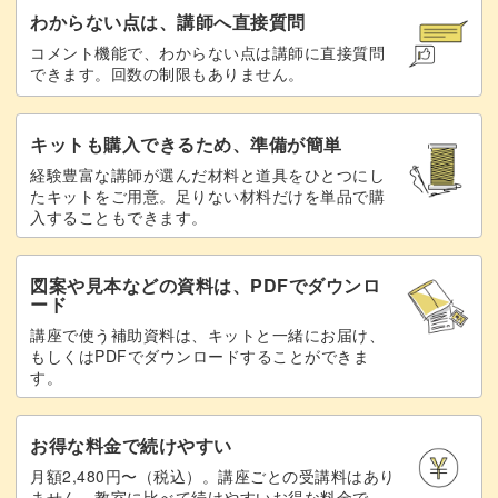
わからない点は、講師へ直接質問
コメント機能で、わからない点は講師に直接質問
できます。回数の制限もありません。
この講座で、たべもののイラストを描く楽しさを存分に味
わってくださいね！ゆるデジイラストの新しい世界が広が
キットも購入できるため、準備が簡単
ること間違いなしです♪
経験豊富な講師が選んだ材料と道具をひとつにし
たキットをご用意。足りない材料だけを単品で購
入することもできます。
図案や見本などの資料は、PDFでダウンロ
ード
講座で使う補助資料は、キットと一緒にお届け、
もしくはPDFでダウンロードすることができま
す。
お得な料金で続けやすい
月額2,480円〜（税込）。講座ごとの受講料はあり
ません。教室に比べて続けやすいお得な料金で