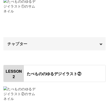
法などが盛りだくさん♪
ゆるくて可愛いたべものを描くことによって、Procreate
のペンや色の機能を自由自在に描くテクニックも身につき
ます。
チャプター
オープニング
00:00
なんだか難しそうに思えますが、細かく丁寧にレクチャー
するので、デジタルに慣れていなくても大丈夫！
はじめに
00:20
LESSON
たべもののゆるデジイラスト②
2
使用道具
01:04
アイスクリームを描く
01:26
ゆるくデフォルメしたイラストなら、どなたでも簡単に、
たべものをふんわりとゆるく表現することができるように
オムライスを描く
06:42
なりますよ♪