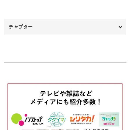
ショートケーキを描く
11:45
可愛らしい表現を習得
チャプター
ゆるいたべものを描くには、ケーキの間のクリーム部分の
色塗りや、バランス良く見えるケチャップなどの、飾りの
オープニング
00:00
入れ方がポイント。
はじめに
00:20
バースデーケーキを描く
00:39
バランスよく描けるように、描きはじめや修正箇所なども
パスタを描く
07:33
詳しく解説しているので、食べ物の質感や表情を表現する
ためのテクニックが身につこと間違いなし！
ロールパンを描く
14:15
おわりに
21:35
文字の入れ方も学べるので、メッセージカードやメモなど