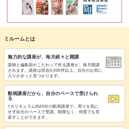
にもすぐに活用できますよ♪
たくさん描いてみよう
可愛いゆるデジイラストを描くには、たくさん描き込むの
ミルームとは
が上達するコツ。
魅力的な講座が、毎月続々と開講
講師と編集部がこだわって作る講座が、毎月開講
されます。講座は現在3,000件以上。自分のお気に
入りがきっと見つかります。
難易度が少し高いと感じるかもしれませんが、ひとつひと
つ順番に描いていくことで可愛いイラストが出来上がって
動画講座だから、自分のペースで受けられ
いきます。
る
1カリキュラム約20分の動画講座で、周りを気に
今までのイラストよりもさらに細かく書き込むことで、作
せず自分のペースで受講。制限なく、何度でも見
直すことができます。
品の魅力がぐんとアップしますよ♪