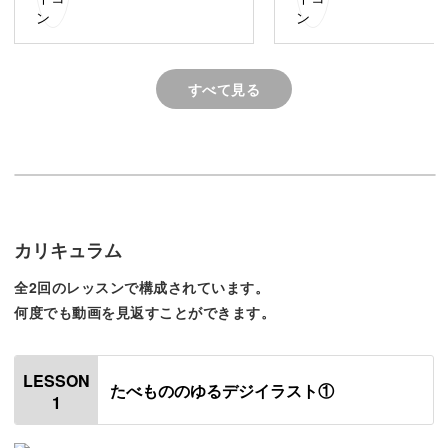
今回の授業では、ぼかしツール
いです。
をはじめて使えて、楽しかった
です☺
バースデーケーキを描けるよう
にもなったので、さっそく友達
Procreateの使い方は「ゆるデジイラスト基礎編」で学べ
すべて見る
のバースデーカードを作りたい
ます♪
と思います。
今回のたべもの編では、「アイス」「オムライス」「ケー
カリキュラム
キ」「バースデーケーキ」「パスタ」「ロールパン」の描
き方を細かくレクチャーします。
全2回のレッスンで構成されています。
何度でも動画を見返すことができます。
Procreateをさらに使いこなす
LESSON
たべもののゆるデジイラスト①
今までより、細かく書き込んでいく「たべもの編」では、
1
色のグラデーションの付け方、線や位置のサイズの修正方