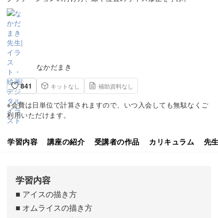
なかだまき
841
キットなし
補助資料なし
※会費は日単位で計算されますので、いつ入会しても無駄なくご
利用いただけます。
学習内容
講座の紹介
受講者の作品
カリキュラム
先
学習内容
■ アイスの描き方
■ オムライスの描き方