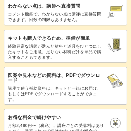
わからない点は、講師へ直接質問
コメント機能で、わからない点は講師に直接質問
できます。回数の制限もありません。
この講座で、たべもののイラストを描く楽しさを存分に味
わってくださいね！ゆるデジイラストの新しい世界が広が
キットも購入できるため、準備が簡単
ること間違いなしです♪
経験豊富な講師が選んだ材料と道具をひとつにし
たキットをご用意。足りない材料だけを単品で購
入することもできます。
図案や見本などの資料は、PDFでダウンロ
ード
講座で使う補助資料は、キットと一緒にお届け、
もしくはPDFでダウンロードすることができま
す。
お得な料金で続けやすい
月額2,480円〜（税込）。講座ごとの受講料はあり
ません。教室に比べて続けやすいお得な料金で