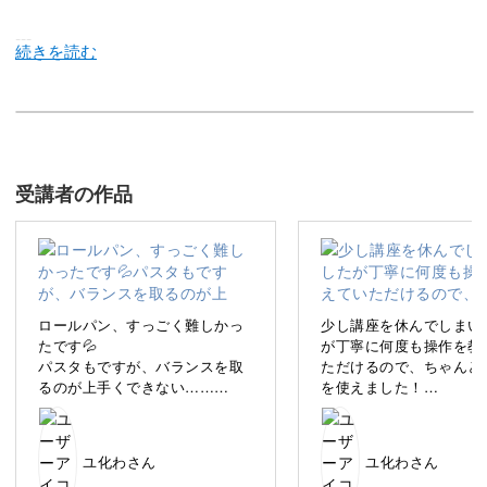
---
こんにちは！
イラストレーターのなかだまきです。
受講者の作品
私は、ゆるい線で描いたオリジナルキャラクターDaviくん
を、インスタグラムで発信しているイラストレーターで
ロールパン、すっごく難しかっ
少し講座を休んでしまい
す。
たです💦
が丁寧に何度も操作を教
パスタもですが、バランスを取
ただけるので、ちゃんと
るのが上手くできない……
を使えました！
この講座では、iPadアプリProcreateとApple Pencilを使っ
縮小と拡大をこまめに繰り返す
ケーキのバランスを取る
のと、たくさん練習するのと
しかったです💦
て、ゆるい雰囲気たっぷりの「たべもの」の描き方をお伝
で、上手に描けるようになりた
しっかり復習して、自信
えします！
ユ化わさん
ユ化わさん
いです。
て太い線で描けるように