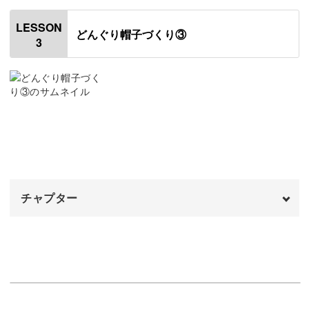
子供の成長ごとに編み直しができる、手作りのどんぐり帽
はじめに
00:20
LESSON
子。
どんぐり帽子づくり③
3
長編みで9〜11段目を編む
00:34
お子様に手作りのアイテムを作りたい方にぴったりの講座
長編みで12〜15段目を編む
10:36
です！
とびきりの可愛い作品を一緒に作りましょう♪
チャプター
オープニング
00:00
はじめに
00:20
長編みで16〜18段目を編む
00:46