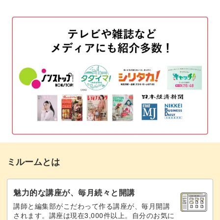
サイズを調整しながら19段目を編む
05:56
増減なしで20〜23段目を編む
08:40
細編みで帽子のかぶり口を編む
12:52
糸の処理をする
17:22
完成♪
19:45
ミルームとは
魅力的な講座が、毎月続々と開講
講師と編集部がこだわって作る講座が、毎月開講
されます。講座は現在3,000件以上。自分のお気に