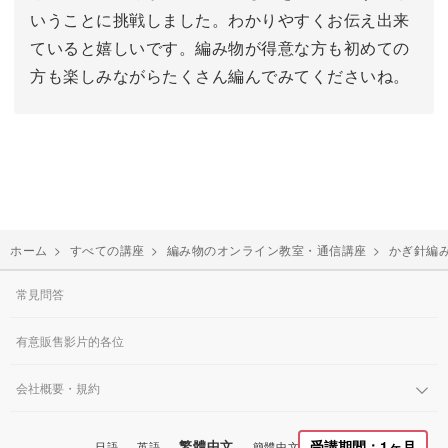
いうことに挑戦しました。わかりやすくお伝え出来
ていると嬉しいです。編み物が得意な方も初めての
方も楽しみながらたくさん編んでみてくださいね。
ホーム
>
すべての講座
>
編み物のオンライン教室・通信講座
>
かぎ針編
常見問答
有意販售影片的各位
会社概要・規約
繁體中文
受講期間：1ヶ月
日語
英語
簡體中文
韓國語