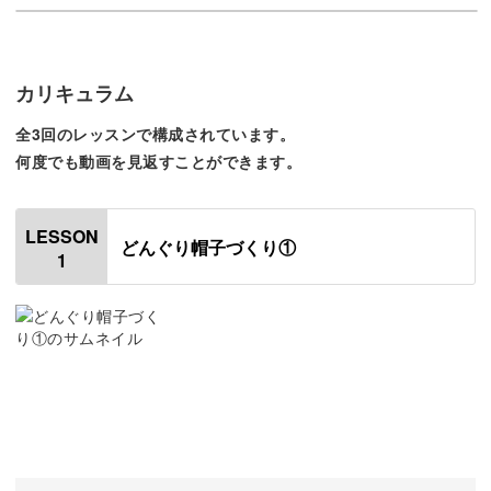
他とひと味違う仕上がりになるとあって、大人気なんです
よ♪
カリキュラム
編み図を理解すれば、サイズ変更も可能ですし、どんな糸
全3回のレッスンで構成されています。
何度でも動画を見返すことができます。
でも作ることができるのもポイント♪
LESSON
どんぐり帽子づくり①
1
オリジナルのどんぐり帽子で、お友達のママさんたちに差
をつけちゃいましょう！
コロンとしたフォルムを作るコツ
かぶりやすくて、かぶり心地がいい、どんぐり帽子を作る
には、コツが必要。