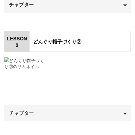
チャプター
かぎ針編みで立体的に丸く編むのが苦手な方も多いのでは
オープニング
00:00
ないでしょうか。
はじめに
00:20
コロンとしてフォルムになるコツや、お子さんの頭の形に
LESSON
どんぐり帽子づくり②
2
合わせて作る方法など、動画内でしっかり解説しているの
使用材料・道具
01:02
で、安心して作業を進められます！
どんぐり帽子のサイズ変更
02:16
円の編み方の法則
05:35
1〜8段目のとんがり部分を編む
08:56
「プレゼントとして作るから、頭のサイズがわからな
い……」という方向けに、ご年齢別の参考サイズ表をご用
意しているのも嬉しいポイント。
チャプター
オープニング
00:00