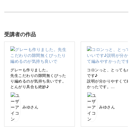
この講座シリーズでは、お子さま用の可愛いアイテムをご
自分で手作りすることができます。
受講者の作品
今回は、どんぐりのような形が特徴の「どんぐり帽子づく
り編」で、コットン 100%の糸を使って、かぎ針での編み
方をお教えします！
グレーも作りました。
コロンっと、とってもか
先生こだわりの隙間無くぴった
です♪
り編めるのが気持ち良いです。
説明が分かりやすくて編
とんがり具合も絶妙♪
かったです。
帽子に挑戦してこんなに
く出来たのは初めて!!
お子様へのプレゼントや、親戚・友人の出産祝などにぴっ
嬉しいです。ありがとう
たりなアイテムを、一緒に楽しく作りましょう♪
みゆさん
みゆさん
ました。
ハマるママが続出♪