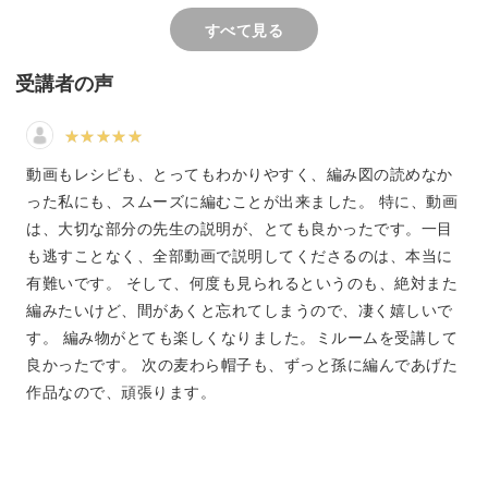
すべて見る
ツンと尖ったデザインが特徴のどんぐり帽子。
受講者の声
やわらかさが特徴のコットン100%の糸で仕上げるどんぐ
り帽子は、季節を問わず一年中使えるので、小さなお子様
がいるママたちの間で大人気のアイテムなんです！
動画もレシピも、とってもわかりやすく、編み図の読めなか
った私にも、スムーズに編むことが出来ました。 特に、動画
は、大切な部分の先生の説明が、とても良かったです。一目
も逃すことなく、全部動画で説明してくださるのは、本当に
かぎ針を使った編み方を基礎から解説しているので、可愛
有難いです。 そして、何度も見られるというのも、絶対また
らしいどんぐり帽子作りにチャレンジしてみましょう！
編みたいけど、間があくと忘れてしまうので、凄く嬉しいで
す。 編み物がとても楽しくなりました。ミルームを受講して
良かったです。 次の麦わら帽子も、ずっと孫に編んであげた
こだわりが詰まった編み図
作品なので、頑張ります。
とんがり部分が可愛くキレイに編めるように、何度も改良
して仕上げた編み図をご紹介します！