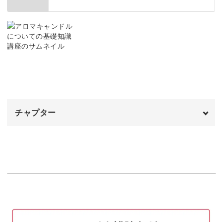
また、形によってキャンドルのあかりが異なり、得られる
お部屋の演出も変わってきますよ♪
キャンドルづくりや、お店で購入する際のポイントを掴ん
でいきましょう。
チャプター
使い方や保存方法もお伝え
オープニング
00:00
せっかくのお気に入りのキャンドル、長く楽しみたいです
よね。
はじめに
00:20
この講座では、アロマキャンドルの使い方のコツや保存方
アロマキャンドルとは
00:58
法についても伝授します。
選ぶときのポイント
01:46