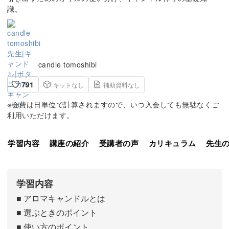
識。
candle tomoshibi
791
キットなし
補助資料なし
※会費は日単位で計算されますので、いつ入会しても無駄なくご
利用いただけます。
学習内容
講座の紹介
受講者の声
カリキュラム
先生
学習内容
■ アロマキャンドルとは
■ 選ぶときのポイント
■ 使い方のポイント