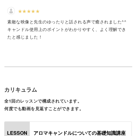
使い分ければ、ご自分にあった効果を期待できます。
素敵な映像と先生のゆったりと話される声で癒されました^^
オイル別の効果や使い方を詳しくお伝えしますので、ぜひ
キャンドル使用上のポイントがわかりやすく、よく理解でき
暮らしに取り入れてみてください♪
たと感じました！
材料や形による違いについても知ろう
キャンドルといっても、材料の種類や配合に違いがあるん
です。
カリキュラム
どんな材料から作られているのか、基本的な知識をお伝え
全1回のレッスンで構成されています。
しています。
何度でも動画を見返すことができます。
アロマキャンドルについての基礎知識講座
LESSON