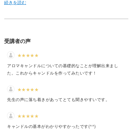
す。
アロマキャンドルを長く安全に楽しむために知っておくと
受講者の声
よいポイントをお伝えします♪
アロマキャンドルとは？
アロマキャンドルについての基礎的なことが理解出来まし
た。これからキャンドルを作ってみたいです！
キャンドルの炎は眺めているだけで癒されますよね。
アロマキャンドルは、さらにアロマオイルと組み合わせて
作ります。
先生の声に落ち着きがあってとても聞きやすいです。
キャンドルの基本がわかりやすかったです(^^)
癒しの効果や気分転換など、得たい効果によってオイルを