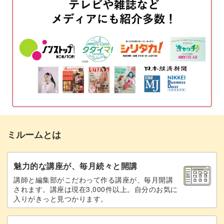
使い方のポイント
04:44
よりアロマの香りの効果を得られるポイントなども紹介し
使うときの注意点
07:47
ていますので、アロマキャンドルを存分に楽しみましょう
♪
保管方法について
09:03
おわりに
10:06
アロマキャンドルの基礎を学んで、ご自宅での時間をより
満喫しませんか？
ミルームとは
私の他の講座では、様々なタイプのアロマキャンドルづく
りも学べます。
魅力的な講座が、毎月続々と開講
キャンドル作りをスムーズに始められるように、まずは基
講師と編集部がこだわって作る講座が、毎月開講
礎から学んでいきましょう♪
されます。講座は現在3,000件以上。自分のお気に
入りがきっと見つかります。