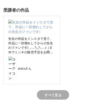
をご紹介します。
受講者の作品
完成した刺繍をどうすれば良いか悩んでいる方や、フレー
ムへ仕立てる方法を学びたい方はぜひご参加ください。
先生の作品をインスタで見て、
作品に一目惚れしてからの先生
のファンです( ⸝⸝⸝⁼̴́◡︎⁼̴̀⸝⸝⸝)（Ｄ
作品の美しさが一層引き立つ
Ｍでミンネの販売予定をお聞き
したものです…)今までクロスス
テッチはした事があるものの、
完成した刺繍作品をフレームに仕立てることで、芸術性や
刺繍は自己流で2度ほど刺した程
anzuさん
美しさが一層引き立ちます。
度の初心者です。
とにかく、受講が楽しかったで
す。
作品のサイズに合ったフレームを選んで装飾すれば、その
毛の流れが難しくて何度も動画
をみたりしながら刺しました。
ままの状態よりも見栄えがグッとよくなりますよ。
後になって、もっとお尻を丸く
すべて見る
したら良かった…とか同じ所に
刺して厚みがある所があったり
とか、反省点はいくつもありま