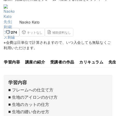
Naoko Kato
274
キットなし
補助資料なし
※会費は日単位で計算されますので、いつ入会しても無駄なくご
利用いただけます。
学習内容
講座の紹介
受講者の作品
カリキュラム
先
学習内容
■ フレームへの仕立て方
■ 生地のアイロンのかけ方
■ 生地のカットの仕方
■ 生地の縫い合わせ方