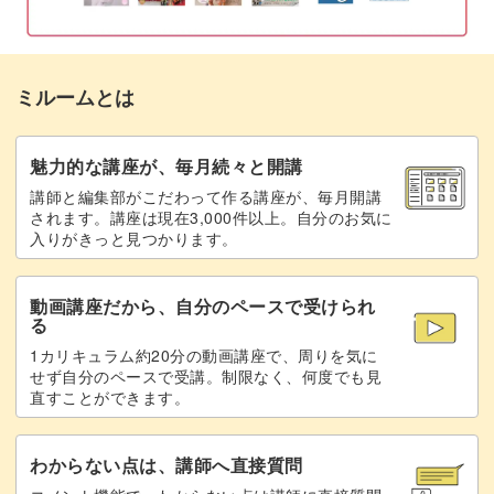
作品を豪華に見せてくれるので、手作りとは思えない贈り
ものになりますよ♪
ミルームとは
魅力的な講座が、毎月続々と開講
講師と編集部がこだわって作る講座が、毎月開講
温もりあふれる作品は、受け取る側に特別感と喜びをもた
されます。講座は現在3,000件以上。自分のお気に
入りがきっと見つかります。
らしてくれます。
誕生日や記念日などの特別な日に喜ばれること間違いなし
動画講座だから、自分のペースで受けられ
る
です！
1カリキュラム約20分の動画講座で、周りを気に
せず自分のペースで受講。制限なく、何度でも見
直すことができます。
フレームの仕立て方を学んで、大事な作品を素敵に飾って
わからない点は、講師へ直接質問
みませんか？