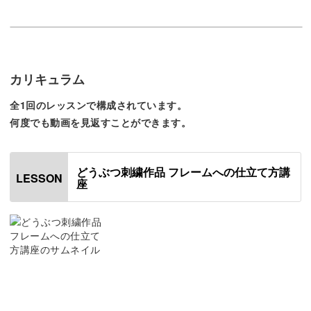
すが、なんとか仕上げる事が出
来ました。
額縁はいろいろなものがありますので、それを選ぶのもま
また違う動物さんも刺してみた
た楽しみのひとつになります。
いので新しく講座を開いて頂け
ると嬉しいです。
カリキュラム
あと、個人的になんですが、キ
大切な作品をより一層美しいものに仕上げていきましょ
ットを購入したときに出来上が
全1回のレッスンで構成されています。
りのお写真が入ってると良かっ
う！
たのになぁ…と思いました。毛
何度でも動画を見返すことができます。
の流れを見たい時にパッと見る
ことが出来るので…
この度は楽しい講座をありがと
どうぶつ刺繍作品 フレームへの仕立て方講
うございましたm(_ _)m
LESSON
座
作品の保護と長期保存ができる
せっかく心をこめて作った刺繍作品ですので、きれいな状
態で保存しておきたいですよね。
刺繍作品をフレームに仕立てておけば、汚れや傷を防ぐこ
とができますよ◎