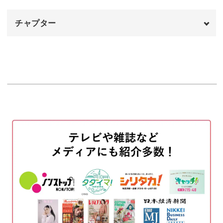
チャプター
オープニング
00:00
特に布地をフレームに固定することで、作品が長期間美し
く保たれます。
はじめに
00:20
フレーム内のガラスが品質の劣化を防ぎ、刺繍したときの
使用材料・道具
01:24
風合いのまま作品の鑑賞を楽しむことができるのも魅力で
生地にアイロンをかける
01:24
す。
生地をカットする
01:57
生地を縫い合わせる
03:53
手作りとは思えないようなプレゼント
フレームに入れる
06:24
完成♪
06:51
フレームに仕立てた刺繍作品は、プレゼントとして贈るの
にもぴったり！