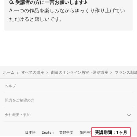
Q. 受講者の方に一言お願いします♪
A.一つの作品を楽しみながらゆっくり作り上げてい
ただけると嬉しいです。
ホーム
>
すべての講座
>
刺繍のオンライン教室・通信講座
>
フランス刺
ヘルプ
開講をご希望の方
会社概要・規約
한국어
受講期間：1ヶ月
日本語
English
繁體中文
简体中文