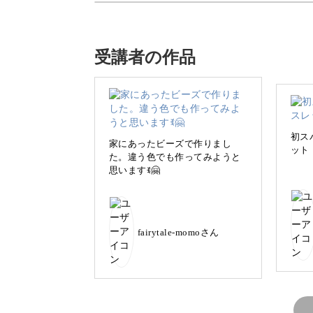
今回の講座では、シードビーズとクリ
ます。
受講者の作品
「スパイラルロープ」という、ビーズ
初ス
家にあったビーズで作りまし
ット
た。違う色でも作ってみようと
思いますꉂ🤗
針と糸、ビーズの扱い方から丁寧にご
う方も気軽に取り組んでくださいね。
fairytale-momoさん
光の反射で輝き、腕周りを明るく見せ
う。