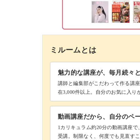
残りを編んでリングパーツをつけ
螺旋状にビーズが巻かれていくことで
チャームをつける
ロープ。
スパイラルロープのアレンジ方法
シードビーズとクリスタルの組み合わ
ミルームとは
完成♪
が仕上がります。
魅力的な講座が、毎月続々
講師と編集部がこだわって作る講
在3,000件以上。自分のお気に入
日常使いはもちろん、特別なパーティ
自分で作ったブレスレットは、市販の
動画講座だから、自分のペ
よ♪
1カリキュラム約20分の動画講座
受講。制限なく、何度でも見直す