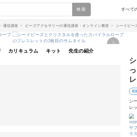
検索
すべて
・通信講座
>
ビーズアクセサリーの通信講座・オンライン教室
>
シードビー
声
カリキュラム
キット
先生の紹介
シ
っ
レ
初
シ
レ