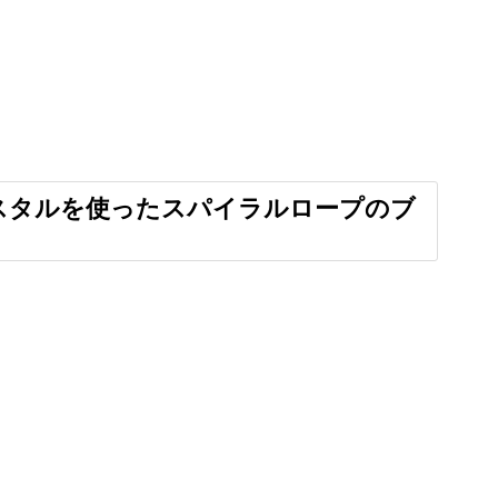
節ができるようになると完成度もアップします。
スタルを使ったスパイラルロープのブ
まで、じっくりと解説していきますね。
わる雰囲気
編んでみると全く違う作品を楽しめるのもスパイ