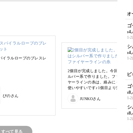
スタルを使ったブレスレットの作り方をご紹介し
オ
ゴ
4
¥
1-
ステッチの基本技術を学んでいきましょう。
シ
4
¥
パイラルロープのブレスレ
1-
2個目が完成しました。今回はシ
ビ
ルバー系で作りました。ファイ
紹介しますので、ビーズステッチがはじめてとい
ヤーラインの糸は、絡みにくく
ゴ
使いやすいです♪1個目より短時
8
¥
間で作れました。
ぴのさん
1-
JUNKOさん
シ
てくれるブレスレットを楽しく作っていきましょ
8
¥
1-
すべて見る