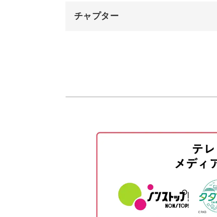
ラルロープの魅力。
チャプター
竹ビーズを使ったり、大小のパールを
オープニング
はじめに
使用材料・道具
スパイラルロープの練習もかねて、い
レシピで使う用語
好きなビーズや色の組み合わせを試し
スパイラルロープの編み方
とまちがいなしです◎
ビーズと糸を準備する
スパイラルロープを半分編む
高級感のあるデザイン
カニカンをつける