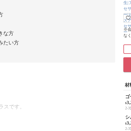
方
※
きな方
な
みたい方
材
ゴ
3
¥
ィラスです。
2
シ
3
¥
2