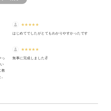
を習得しよう
はじめてでしたがとてもわかりやすかったです
編み込む技法。
り、その中のひとつである「スパイラルロープ」
やっ
無事に完成しました✌️
。
のい
に教
た。
徴のスパイラルロープ。
編むごとに自然とスパイラル状になっていくの