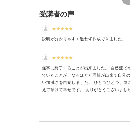
受講者の声
スパイラルロープの編み方
説明が分かりやすく迷わず作成できました。
ビーズステッチは、針と糸でビーズを
世界共通の基本ステッチが数十種類あ
無事に終了することが出来ました。 自己流で
をこのレッスンで学んでいただけます
ていたことが、なるほどと理解が出来て自分
い加減さを自覚しました。 ひとつひとつ丁寧
えて頂けて幸せです。 ありがとうございまし
螺旋状にビーズが巻かれていくのが特
一見難しそうに見えますが、一段一段