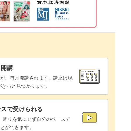
る
26:51
、立体的で美しい視覚効果を生み出すスパイラル
32:19
34:33
せると、大人っぽくて高級感のあるアクセサリー
37:20
と開講
座が、毎月開講されます。講座は現
りがきっと見つかります。
などにもぴったりなブレスレットです。
ものと違ってより愛着のあるアイテムとなります
ースで受けられる
で、周りを気にせず自分のペースで
ことができます。