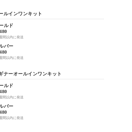
ールインワンキット
ールド
,480
2週間以内に発送
ルバー
,480
2週間以内に発送
持っている材料で、好きな配色
ギナーオールインワンキット
のブレスレットを作りました。
はじめは難しそうだなと思いま
ールド
したが、慣れてくると迷わずに
,480
編み進めることができました。
2週間以内に発送
JUNKOさん
次は、シルバー系で作りたいで
す。
ルバー
,480
2週間以内に発送