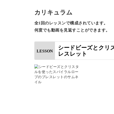
で、心配はいりません◎
カリキュラム
全1回のレッスンで構成されています。
何度でも動画を見返すことができます。
きつく編んだり、ゆるく編んだりの調
シードビーズとクリ
LESSON
レスレット
基本的な編み方からその調整のしかた
ビーズしだいでガラリとか
編み方を習得したら、ビーズを変えて