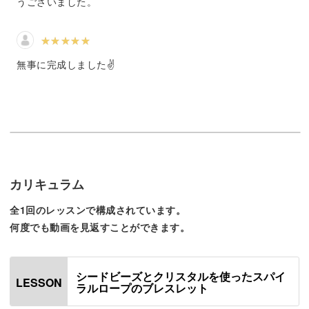
うございました。
一見難しそうに見えますが、一段一段編むごとに自然とス
パイラル状になっていくので、心配はいりません◎
無事に完成しました✌️
きつく編んだり、ゆるく編んだりの調節ができるようにな
ると完成度もアップします。
基本的な編み方からその調整のしかたまで、じっくりと解
カリキュラム
説していきますね。
全1回のレッスンで構成されています。
何度でも動画を見返すことができます。
シードビーズとクリスタルを使ったスパイ
ビーズしだいでガラリとかわる雰囲気
LESSON
ラルロープのブレスレット