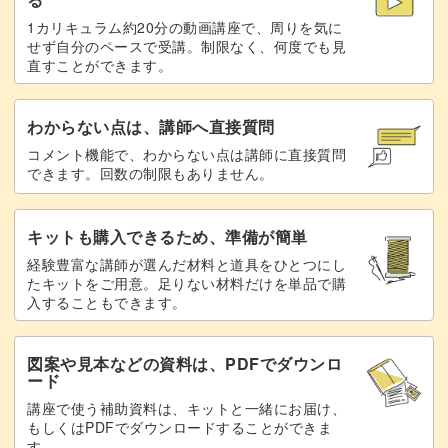
1カリキュラム約20分の動画講座で、周りを気に
せず自分のペースで受講。制限なく、何度でも見
直すことができます。
みなさんも美しいスパイラルロープのブレスレット作りに
挑戦してみませんか？
わからない点は、講師へ直接質問
コメント機能で、わからない点は講師に直接質問
レッスンでお待ちしています！
できます。回数の制限もありません。
キットも購入できるため、準備が簡単
経験豊富な講師が選んだ材料と道具をひとつにし
たキットをご用意。足りない材料だけを単品で購
入することもできます。
図案や見本などの資料は、PDFでダウンロ
ード
講座で使う補助資料は、キットと一緒にお届け、
もしくはPDFでダウンロードすることができま
す。