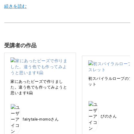
今回の講座では、シードビーズとクリスタルを使ったブレ
スレットの作り方をご紹介します。
受講者の作品
「スパイラルロープ」という、ビーズステッチの基本技術
を学んでいきましょう。
初スパイラルロープのブ
家にあったビーズで作りまし
ット
た。違う色でも作ってみようと
思いますꉂ🤗
針と糸、ビーズの扱い方から丁寧にご紹介しますので、ビ
ーズステッチがはじめてという方も気軽に取り組んでくだ
さいね。
ぴのさん
fairytale-momoさん
光の反射で輝き、腕周りを明るく見せてくれるブレスレッ