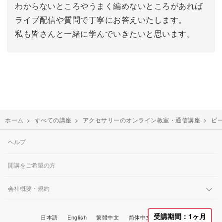
わからないところやうまく編めないところがあれば
ライブ配信や質問で丁寧にお答えいたします。
私も皆さんと一緒に学んでいきたいと思います。
ホーム
>
すべての講座
>
アクセサリーのオンライン教室・通信講座
>
ビ
ヘルプ
開講をご希望の方
会社概要・規約
受講期間：1ヶ月
한국어
日本語
English
繁體中文
简体中文