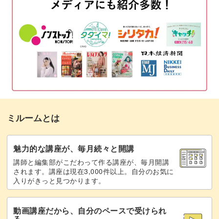
高級感のあるデザイン
ビーズと糸を準備する
09:23
スパイラルロープを半分編む
12:08
螺旋状にビーズが巻かれていくことで、立体的で美しい視
覚効果を生み出すスパイラルロープ。
カニカンをつける
20:20
シードビーズとクリスタルの組み合わせると、大人っぽく
残りを編んでリングパーツをつける
26:51
て高級感のあるアクセサリーが仕上がります。
チャームをつける
32:19
ミルームとは
スパイラルロープのアレンジ方法
34:33
完成♪
37:20
日常使いはもちろん、特別なパーティなどにもぴったりな
魅力的な講座が、毎月続々と開講
ブレスレットです。
講師と編集部がこだわって作る講座が、毎月開講
されます。講座は現在3,000件以上。自分のお気に
入りがきっと見つかります。
自分で作ったブレスレットは、市販のものと違ってより愛
着のあるアイテムとなりますよ♪
動画講座だから、自分のペースで受けられ
る