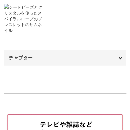
編み方を習得したら、ビーズを変えて編んでみると全く違
う作品を楽しめるのもスパイラルロープの魅力。
竹ビーズを使ったり、大小のパールを使ったりといったア
レンジ方法もご紹介します。
チャプター
スパイラルロープの練習もかねて、いろいろな作品をつく
オープニング
00:00
ってみましょう。
はじめに
00:20
好きなビーズや色の組み合わせを試してみると、ビーズス
使用材料・道具
02:38
テッチがもっと楽しくなることまちがいなしです◎
レシピで使う用語
07:10
スパイラルロープの編み方
08:41