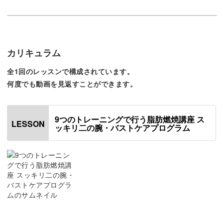
今回の講座では、二の腕、肩、肩甲骨周りの筋肉を動かす
トレーニングをご紹介します。
カリキュラム
身近な椅子やタオルを使用するなど、手軽に行えるトレー
全1回のレッスンで構成されています。
ニング内容になっていますので、ぜひ挑戦してみてくださ
何度でも動画を見返すことができます。
い！
9つのトレーニングで行う脂肪燃焼講座 ス
LESSON
ッキリ二の腕・バストケアプログラム
すっきり二の腕やバストケアが目指せるトレーニン
グ
今回ご紹介するのは、すっきり二の腕やバストケアが期待
できる、9つの方法で上半身の筋肉を鍛えるトレーニング
です。