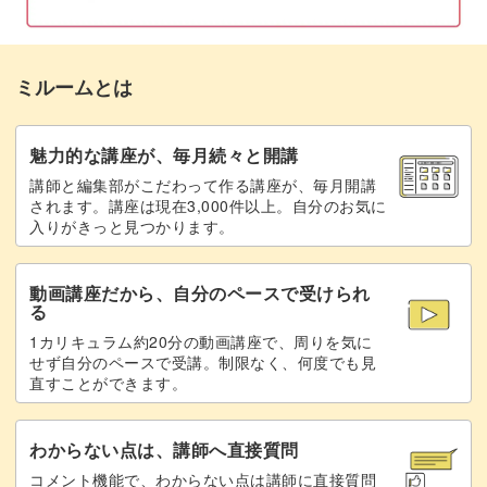
二の腕と肩回りの筋肉を動かすストレッチ
05:20
しっかりほぐし、筋力をつけていくことで、デスクワーク
⑤
などでつらい肩こりや首こりの予防もできるんです！
ミルームとは
二の腕と肩回りの筋肉を動かすストレッチ
05:46
⑥
この講座で、首から肩、うで、バストまでケアできる一石
二鳥以上のトレーニングです♪
魅力的な講座が、毎月続々と開講
タオルを使った運動①
06:25
講師と編集部がこだわって作る講座が、毎月開講
されます。講座は現在3,000件以上。自分のお気に
タオルを使った運動②
08:23
入りがきっと見つかります。
椅子を使った運動
10:50
初心者でもできちゃう「ながら」トレーニング
動画講座だから、自分のペースで受けられ
プッシュアップ
る
13:32
椅子に座ったまま行うことができるエクササイズなので、
1カリキュラム約20分の動画講座で、周りを気に
ストレッチ
18:29
せず自分のペースで受講。制限なく、何度でも見
デスクワークや家事の合間に「ながら運動」が可能です。
直すことができます。
まとめ
22:24
ですので、運動が苦手な方や初心者の方でも安心して取り
わからない点は、講師へ直接質問
組んでいただけます！
コメント機能で、わからない点は講師に直接質問