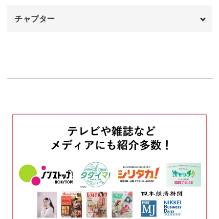
チャプター
トレーニングに使う道具は、身近にあるフェイスタオルと
椅子、たった2つのみ。
オープニング
00:00
はじめに
00:06
二の腕と肩回りの筋肉を動かすストレッチ
00:26
しっかりと二の腕と肩回りの凝り固まった筋肉を動かし
①
て、理想的なシルエットを目指しましょう！
二の腕と肩回りの筋肉を動かすストレッチ
02:29
②
肩こりや首こりの予防にもつながる
二の腕と肩回りの筋肉を動かすストレッチ
03:52
ご紹介するトレーニングでは、肩回りを中心に普段使って
③
いない筋肉を使うことができます。
二の腕と肩回りの筋肉を動かすストレッチ
04:30
④