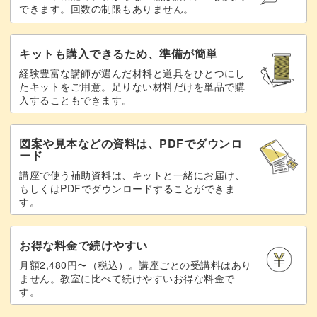
できます。回数の制限もありません。
キットも購入できるため、準備が簡単
簡単なトレーニングでも、終わった頃には、体が軽くなっ
経験豊富な講師が選んだ材料と道具をひとつにし
たのをしっかりと感じることができますよ。
たキットをご用意。足りない材料だけを単品で購
入することもできます。
図案や見本などの資料は、PDFでダウンロ
ード
楽しみながら効果を感じることが出来る今回のトレーニン
講座で使う補助資料は、キットと一緒にお届け、
グ！
もしくはPDFでダウンロードすることができま
す。
上半身を鍛えることで美しいバスト、すっきりした二の腕
を手に入れる事が出来ますよ。
お得な料金で続けやすい
月額2,480円〜（税込）。講座ごとの受講料はあり
ません。教室に比べて続けやすいお得な料金で
ぜひご自身のペースで、楽しく続けて理想の体を手に入れ
す。
てくだい♪