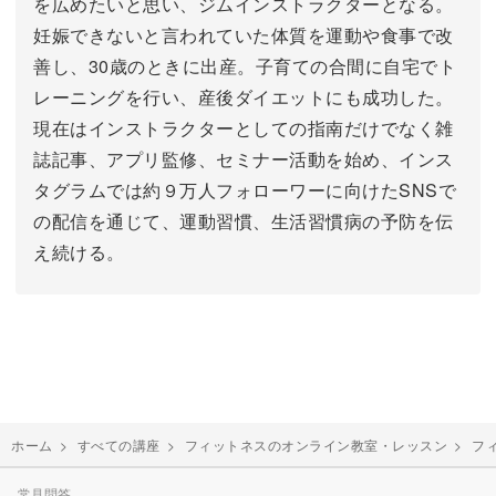
を広めたいと思い、ジムインストラクターとなる。
妊娠できないと言われていた体質を運動や食事で改
善し、30歳のときに出産。子育ての合間に自宅でト
レーニングを行い、産後ダイエットにも成功した。
現在はインストラクターとしての指南だけでなく雑
誌記事、アプリ監修、セミナー活動を始め、インス
タグラムでは約９万人フォローワーに向けたSNSで
の配信を通じて、運動習慣、生活習慣病の予防を伝
え続ける。
ホーム
>
すべての講座
>
フィットネスのオンライン教室・レッスン
>
フ
常見問答