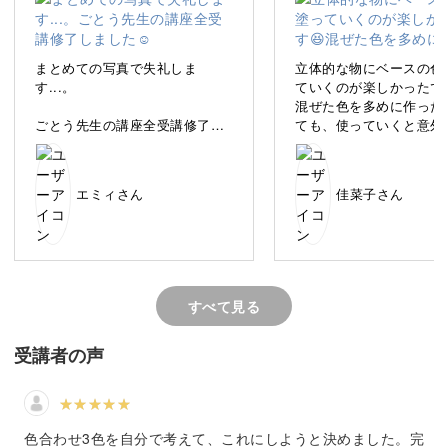
方でも気軽にかんたんに実用的な小物を作れる講座をご用
意しました。
まとめての写真で失礼しま
立体的な物にベースの色
す...。
ていくのが楽しかったです
混ぜた色を多めに作った
ごとう先生の講座全受講修了し
ても、使っていくと意外
ました☺️
に少なくなってきて焦り
ほんっっっっとに大満足です🩷
た。笑
柔らかな形、穏やかな空気感。
🩷
クマの顔のパーツを描い
エミィさん
佳菜子さん
miroomに入会したきっかけがご
て、表情が見えてきた時
とう先生の講座だったので毎回
い〜てなりました。笑
どこかひょうひょうとしながらも、存在感抜群の可愛いど
楽しみながら作品を作れまし
うぶつたち。
た〜💖
完成した後は毎回主人に自慢し
て自画自賛してました（笑）
そんなイラストの作品を、多くの人に親しんでいただいて
すべて見る
これからは他の立体物にもペイ
います。
ントして楽しみます❣️✨
受講者の声
色合わせ3色を自分で考えて、これにしようと決めました。完
私のイラストと木の素材感は相性がよく、組み合わせた作