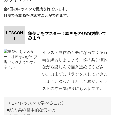
全5回のレッスンで構成されています。
何度でも動画を見返すことができます。
初心者さんもご安心ください♪
LESSON
筆使いをマスター！線画をのびのび描いて
みよう
1
今回の講座で使う画材は、あまり水分を使わないトールペ
イント用の絵具です。
イラスト制作のキモになってくる線
画を練習しましょう。絵の具に慣れ
水分調整いらずで乾きも早いので、初心者さんにもとって
ながら楽しんで描き進めてくださ
も扱いやすいんですよ♪
い。力まずにリラックスしていきま
しょう。ゆったりとした線が、イラ
画材の使い方は一から丁寧に解説しますので、初心者さん
ストの雰囲気作りにも大切です。
もどうぞ安心してご受講くださいね。
〈このレッスンで学べること〉
■絵の具の基本的な使い方