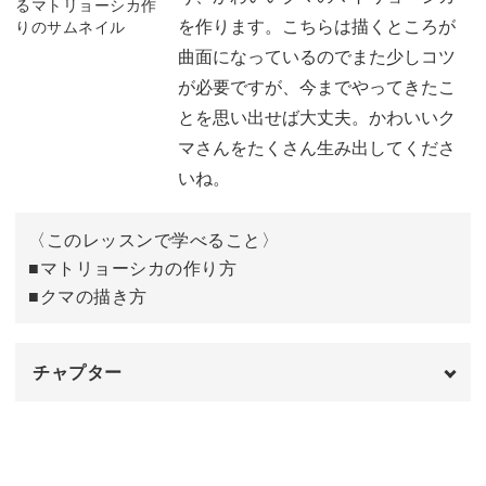
ベースの色を塗る
06:28
を作ります。こちらは描くところが
曲面になっているのでまた少しコツ
2色目の色を塗る
15:52
が必要ですが、今までやってきたこ
線画を練習する
31:40
とを思い出せば大丈夫。かわいいク
マさんをたくさん生み出してくださ
線画でモチーフを描く
37:51
いね。
細かい部分を描き足す
52:53
〈このレッスンで学べること〉
全体を囲むように線を描く
56:35
■マトリョーシカの作り方
■クマの描き方
完成♪
60:37
チャプター
オープニング
00:00
はじめに
00:20