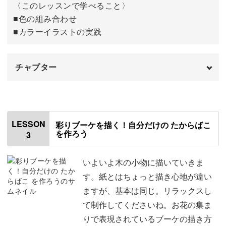
特に描いてあるのが、どうぶつなどのキャラクターだと、
〈このレッスンで学べること〉
花を練習する
19:15
どんどん仲間を増やしてあげたくなってしまいます。
■色の組み合わせ
■カラーイラストの実践
白い紙に花を描く
26:31
描いているその時その時のちょっとしたブレなどが、かえ
動物のモチーフを練習する
29:19
って個性となり、味わいある可愛らしい仕上がりにつなが
チャプター
っていきます。
白い紙に動物を描く
33:40
オープニング
00:00
おわりに
37:33
なので失敗を恐れずに、たくさん描いてあげてください
はじめに
00:20
ね。
LESSON
彩りブーケを描く！自分だけの たからばこ
を作ろう
3
使用材料・道具
01:29
色の組み合わせを考える
04:00
いよいよ木の小物に描いていきま
木など、普段は馴染みのない素材に描いてみることで新鮮
す。紙とはちょっと描き心地が違い
絵の具を混ぜて色を作る
07:04
さも感じていただけると思います。
ますが、基本は同じ。リラックスし
て制作してくださいね。お花の集ま
絵の具の上から色を重ねる
13:04
イラストのテクニックそのものを上達したい方にも楽しん
りで表現されているブーケの描き方