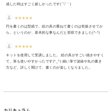
成した時はすごく嬉しかったです(´▽｀)
品は魅力が倍増。
ぜひたくさんの人にイラスト制作と小物作りの両方を楽し
円を書くのは型紙で、絵の具の重ねて書くのは乾燥させてか
んでいただけたらと思います。
ら、というのが、基本的な事なんだと習得できました(^-^)
キットを使用して受講しました。 絵の具がすごい描きやすく
講座では、小物に描いていく前に、筆使いやイラストの練
て、筆も使いやすかったです(^_^) 細い筆で波線や丸の書き
習を行っていきます。
方など、詳しく聞けて、書くのが楽しくなりました。
練習用には、私のイラストによく登場するモチーフをピッ
クアップしてみました。
イラストを練習したら、小物に実践していきますが、これ
らのモチーフは小物だけでなく、ちょっとしたお手紙や自
カリキュラム
分の手帳などに添えてみるだけでも特別感が出ますよ。