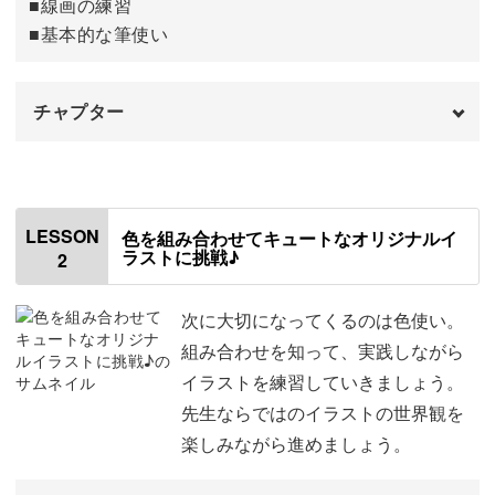
■線画の練習
■基本的な筆使い
そんな画材を使って、私のイラストの肝であるゆったりと
したラインの練習、キャラクターの描き方、と段階を経て
本番の小物制作に入っていきます。
チャプター
オープニング
00:00
はじめに
00:20
増やしたくなる雑貨たち
LESSON
色を組み合わせてキュートなオリジナルイ
ラストに挑戦♪
2
使用材料・道具
01:27
かわいい小物はどれだけあっても飽きないですよね。
筆の質感を知る
04:09
次に大切になってくるのは色使い。
自分で描いたお気に入りのイラストがついていたらなおさ
組み合わせを知って、実践しながら
線を練習する
06:39
らです。
イラストを練習していきましょう。
先生ならではのイラストの世界観を
葉っぱのラインを練習する
12:25
楽しみながら進めましょう。
白い紙に線を描く
16:29