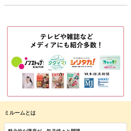
使用材料・道具
01:15
土台の色を決める
03:28
一番大きいマトリョーシカに色を塗る
09:19
中サイズのマトリョーシカに色を塗る
20:48
一番小さいマトリョーシカに色を塗る
26:43
首飾りを描く
29:43
白目と鼻と口を描く
36:41
耳と手を描く
46:00
ミルームとは
黒目を描く
54:05
飾りやお花を描き足す
59:03
魅力的な講座が、毎月続々と開講