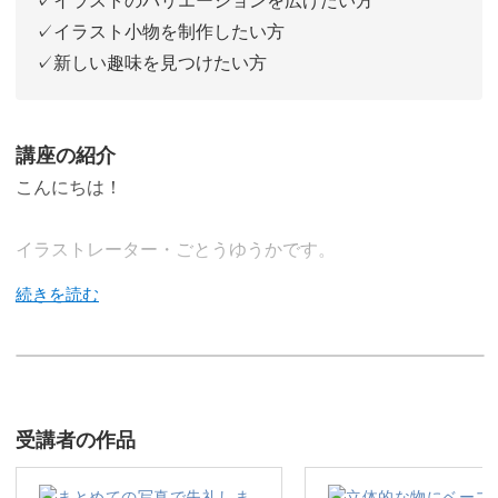
✓イラスト小物を制作したい方
✓新しい趣味を見つけたい方
講座の紹介
こんにちは！
イラストレーター・ごとうゆうかです。
どうぶつや植物などをモチーフにしたゆったりと可愛らし
いイラストを得意としています。
紙の作品だけでなく、立体物や雑貨にイラストを描いた作
品も好評いただいています。
受講者の作品
今回は、私の世界観を楽しんでいただきながら、初心者の