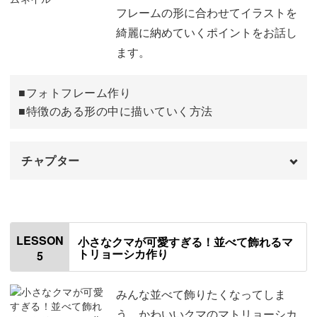
ガイドラインを書く
04:34
フレームの形に合わせてイラストを
綺麗に納めていくポイントをお話し
土台の色を塗る
05:43
ます。
花を描く
11:44
■フォトフレーム作り
茎と葉っぱを描く
23:24
■特徴のある形の中に描いていく方法
ちょうちょを描く
28:16
チャプター
細かい部分を描き足す
30:00
ふちに飾りを描く
33:30
オープニング
00:00
物足りない部分を描き足す
41:37
はじめに
00:20
LESSON
小さなクマが可愛すぎる！並べて飾れるマ
トリョーシカ作り
5
修正方法
43:19
使用材料・道具
01:10
完成♪
44:57
使用する色を選ぶ
03:22
みんな並べて飾りたくなってしま
う、かわいいクマのマトリョーシカ