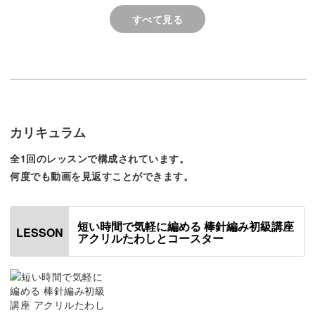
作り目がきつくて針が入
すべて見る
◆作り目の編み方
問題は、教えていただい
ブ配信のアーカイブをみ
◆ガーター編みのコツ
ぎ針で作る方法にしてみ
◆表目・裏目の編み方
た。
◆きれいな糸始末の方法
以上を学びつつ、表目や裏目の編み方も練習できますの
カリキュラム
で、初心者さんにもぴったりです。
全1回のレッスンで構成されています。
何度でも動画を見返すことができます。
編み物をやってみたいけど、何から始めて良いかわからな
短い時間で気軽に編める 棒針編み初級講座
LESSON
アクリルたわしとコースター
い･･････という方は、ぜひこの講座から。
動画を真似しながら、はじめての作品作り