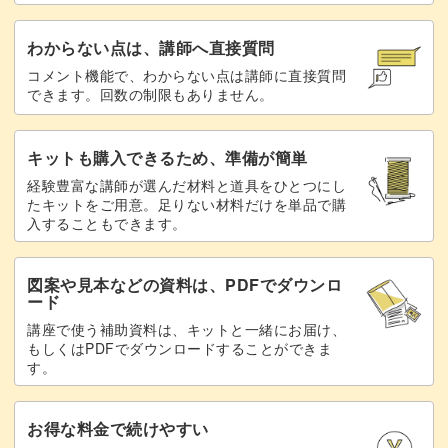
作品に合った毛糸の選び方もご紹介していますので、ご自
身の好きな毛糸を見つけて、制作するのも楽しいですよ。
わからない点は、講師へ直接質問
コメント機能で、わからない点は講師に直接質問
できます。回数の制限もありません。
大きさを変えたり、表目・裏目を使って模様をつけたり、
キットも購入できるため、準備が簡単
編み物に慣れてきたらアレンジを加えてオリジナル作品も
経験豊富な講師が選んだ材料と道具をひとつにし
たキットをご用意。足りない材料だけを単品で購
作れます♪
入することもできます。
図案や見本などの資料は、PDFでダウンロ
ード
この講座で棒針編みの基礎を学び、「編み物」を新しい趣
講座で使う補助資料は、キットと一緒にお届け、
味にしてみませんか？
もしくはPDFでダウンロードすることができま
す。
心を癒してくれる「編み物」は、夢中になること間違いな
お得な料金で続けやすい
しです◎