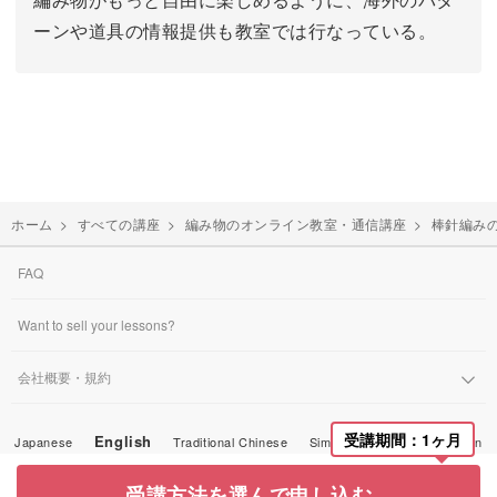
ーンや道具の情報提供も教室では行なっている。
ホーム
>
すべての講座
>
編み物のオンライン教室・通信講座
>
棒針編み
FAQ
Want to sell your lessons?
会社概要・規約
受講期間：1ヶ月
English
Japanese
Traditional Chinese
Simplified Chinese
Korean
© Miroom, Inc.
受講方法を選んで申し込む