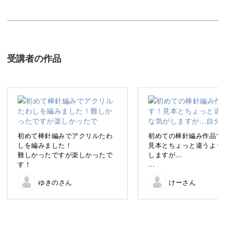
今回の講座では、棒針編みの基本が覚えられる「アクリル
たわし」と「コースター」の作り方をレクチャーしていき
ます。
受講者の作品
小さなアイテム作りなので、ちょっとした隙間時間に制作
でき気軽に楽しめます♪
棒針編みの基礎を学ぶ
初めて棒針編みでアクリルたわ
初めての棒針編み作品で
しを編みました！
見本とちょっと違うよう
難しかったですが楽しかったで
しますが…
レクチャー動画の前半では、基本となる「棒針編み」がし
す！
っかりマスターできるように、ポイントをおさえてゆっく
自分には棒針は絶対無理
ゆきのさん
けーさん
み図を一目見ただけで顔
り解説していきます。
るくらいでしたが、この
て最後の伏目まで編みま
嬉しい。