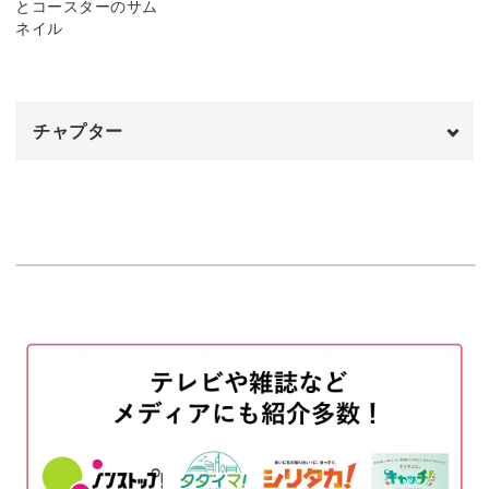
動画の後半では、いよいよ「アクリルたわし」「コースタ
ー」作りの実践編となります。本格的な作品作りです。
チャプター
編み物のレッスン本などは、文字や写真しかありません。
オープニング
00:00
「糸をどの位置へ通せば良いか分からなくなっちゃっ
た！」というときは困ってしまいます。
はじめに
00:12
作り目の編み方
00:18
編むときの糸のかけ
04:39
ですが、動画であれば画面を見ながら真似をするだけでオ
ッケー。
表目の編み方
05:48
裏目の編み方
09:28
初心者さんも焦らずに、最後まで作品を完成させることが
できますよ。
アクリルたわしを作る
13:24