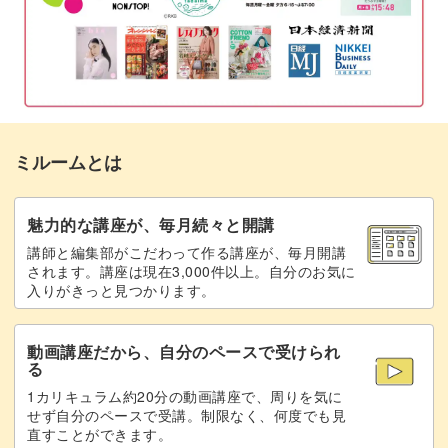
コースター
17:48
伏せどめの仕方
22:29
実用的なグッズ作りが楽しめます
糸処理の仕方
25:08
アクリルたわしとは、洗剤を使わなくても食器がきれいに
ミルームとは
完成♪
26:42
洗えるアイテムのこと。手作りしたもので、環境への配慮
ができるのが嬉しいポイントですね。
魅力的な講座が、毎月続々と開講
講師と編集部がこだわって作る講座が、毎月開講
されます。講座は現在3,000件以上。自分のお気に
入りがきっと見つかります。
四角のシンプルな形のコースターは使い勝手がよく、何枚
あっても困らないアイテムです。
動画講座だから、自分のペースで受けられ
る
1カリキュラム約20分の動画講座で、周りを気に
せず自分のペースで受講。制限なく、何度でも見
直すことができます。