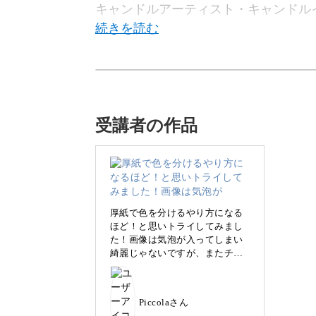
キャンドルアーティスト・キャンドル
今回は、韓国で人気のシンプルなデザ
します。
受講者の作品
きれいに仕上げるポイントを学んで、
厚紙で色を分けるやり方になる
ほど！と思いトライしてみまし
た！画像は気泡が入ってしまい
綺麗じゃないですが、またチャ
アロマタブレットってどん
レンジしてもっと完成度上げた
いと思います！！
Piccolaさん
アロマタブレットとは、みつろうとソ