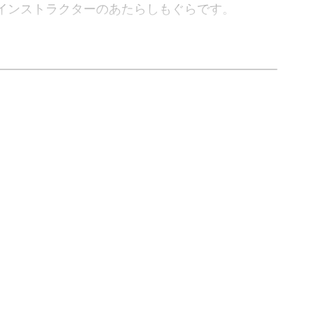
インストラクターのあたらしもぐらです。
インのアロマタブレットを作る方法をお届けいた
素敵なアロマタブレットを作ってみましょう！
なもの？
イワックスを使った香り付きのタブレット。