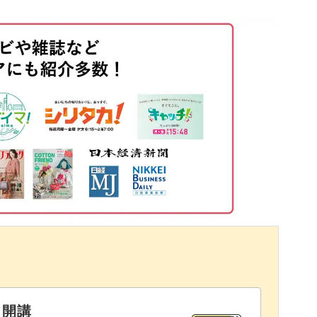
05:40
07:50
や、1層目のろうが溶けないように2層目のろうを
08:48
イントなど、初心者の方にもぜひマスターしてい
す！
12:41
の対処法
13:40
14:36
ない、オシャレなアイテムを作ってみませんか？
と開講