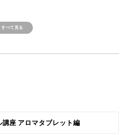
テリアとしてもアクセントになるアイテムです。
すべて見る
方法や、型から取り外すときの注意点など、基本
ので初心者さんにもおすすめです♪
デザイン
ル講座 アロマタブレット編
使わず、シンプルなデザインが人気なんです。