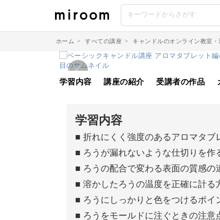
ホーム
>
すべての講座
>
キャンドルのオンライン教室・
学習内容
講座の紹介
受講者の作品
学習内容
■ 折れにくく強度のあるアロマタブ
■ ろうが漏れないような仕切りを作
■ ろうの配合で変わる表面の質感の
■ 溶かしたろうの温度を正確に計る
■ ろうにしっかりと色をつけるポイ
■ ろうをモールドに注ぐときの注意