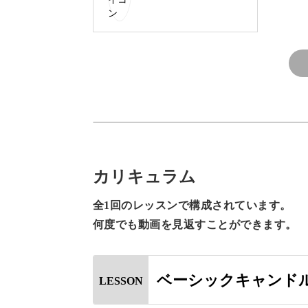
香りを楽しむだけでなく、部屋のイン
この講座ではろうの温度を正確に計る
的な部分もしっかりレクチャーします
カリキュラム
華やかすぎないシンプルな
全1回のレッスンで構成されています。
何度でも動画を見返すことができます。
ベーシックキャンド
LESSON
韓国のアロマタブレットはお花などを