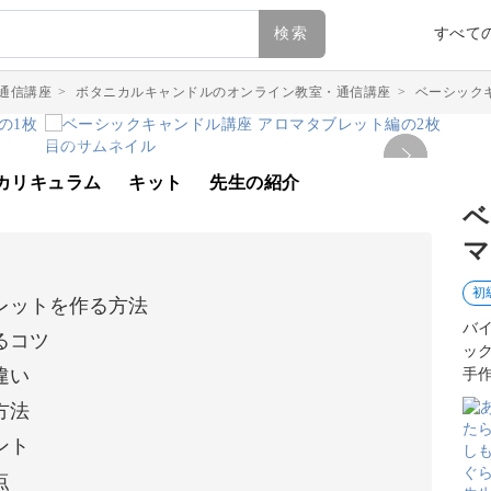
検索
すべて
通信講座
>
ボタニカルキャンドルのオンライン教室・通信講座
>
ベーシック
カリキュラム
キット
先生の紹介
ベ
マ
初
レットを作る方法
バ
るコツ
ッ
違い
手
方法
ント
点