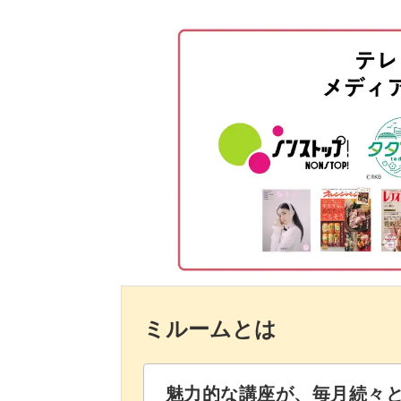
一層目のろうを着色する
一層目のろうを型に注ぐ
ろうが漏れないような仕切りの作り方
二層目のろうを着色して型に注ぐ
注ぐコツ、香りを強くしたい場合のポ
ただきたいポイントが盛りだくさんで
リボンを通して仕上げる
形が綺麗に仕上がらなかった場合
まとめ
飾る場所もプレゼントする相手も選ば
ミルームとは
魅力的な講座が、毎月続々