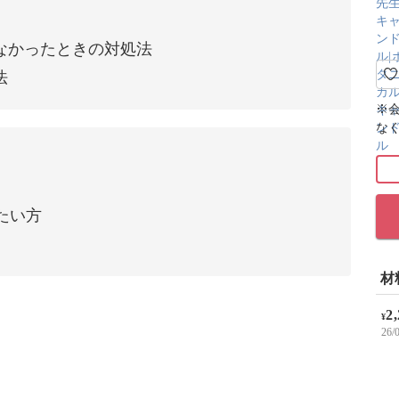
なかったときの対処法
法
※
な
たい方
材
2
¥
26