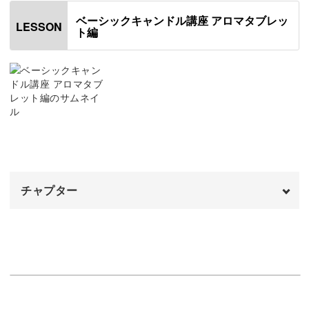
ベーシックキャンドル講座 アロマタブレッ
LESSON
ト編
韓国のアロマタブレットはお花などを使わず、シンプルな
デザインが人気なんです。
色の組み合わせによってはシックにもポップにも作れるん
ですよ！
チャプター
はっきりと色の分かれたタブレットを作る方法や、折れに
オープニング
00:00
くく強度のあるアロマタブレットを作る方法、ろうにしっ
かりと着色する方法など、制作の手順を丁寧にお伝えして
使用アイテム
01:03
います。
仕切りに使う厚紙を準備する
01:51