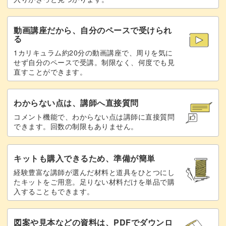
飾る場所もプレゼントする相手も選ばない、オシャレなア
イテムを作ってみませんか？
動画講座だから、自分のペースで受けられ
る
1カリキュラム約20分の動画講座で、周りを気に
せず自分のペースで受講。制限なく、何度でも見
直すことができます。
わからない点は、講師へ直接質問
コメント機能で、わからない点は講師に直接質問
できます。回数の制限もありません。
キットも購入できるため、準備が簡単
経験豊富な講師が選んだ材料と道具をひとつにし
たキットをご用意。足りない材料だけを単品で購
入することもできます。
図案や見本などの資料は、PDFでダウンロ