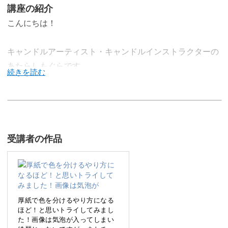
講座の紹介
こんにちは！
キャンドルアーティスト・キャンドルインストラクターの
あたらしもぐらです。
今回は、韓国で人気のシンプルなデザインのアロマタブレ
ットを作る方法をお届けいたします。
受講者の作品
きれいに仕上げるポイントを学んで、素敵なアロマタブレ
ットを作ってみましょう！
厚紙で色を分けるやり方になる
ほど！と思いトライしてみまし
た！画像は気泡が入ってしまい