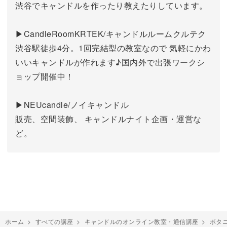
渋谷でキャンドルを作ったり教えたりしています。
▶CandleRoomKRTEK/キャンドルルームクルテク
渋谷駅徒歩4分。1回完結型の教室なので 気軽にかわ
いいキャンドルが作れます♪国内外で出張ワークシ
ョップ開催中！
▶NEUcandle/ノイキャンドル
販売、空間装飾、 キャンドルナイト企画・運営な
ど。
ホーム
>
すべての講座
>
キャンドルのオンライン教室・通信講座
>
ボタ