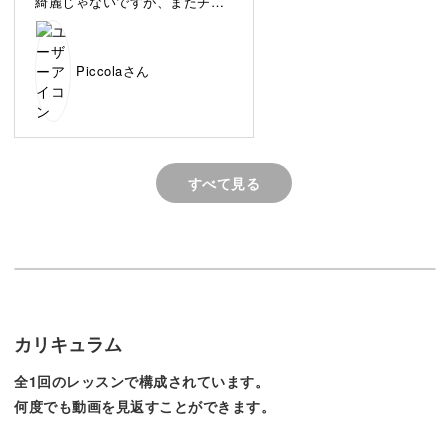
綺麗じゃないですが、またチャ
アロマタブレットってどんなもの？
レンジしてもっと完成度上げた
いと思います！！
Piccolaさん
アロマタブレットとは、みつろうとソイワックスを使った
香り付きのタブレット。
香りを楽しむだけでなく、部屋のインテリアとしてもアク
すべて見る
セントになるアイテムです。
この講座ではろうの温度を正確に計る方法や、型から取り
外すときの注意点など、基本的な部分もしっかりレクチャ
カリキュラム
ーしますので初心者さんにもおすすめです♪
全1回のレッスンで構成されています。
何度でも動画を見返すことができます。
華やかすぎないシンプルなデザイン