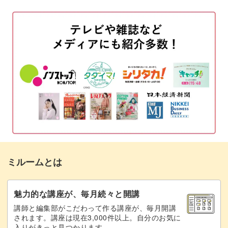
ろうを溶かす
04:21
仕上がりを美しくするテクニック
一層目のろうを着色する
05:40
一層目のろうを型に注ぐ
07:50
アロマタブレットをきれいに作るためのポイントやコツ
を、わかりやすく説明します。
二層目のろうを着色して型に注ぐ
08:48
リボンを通して仕上げる
12:41
形が綺麗に仕上がらなかった場合の対処法
13:40
ろうが漏れないような仕切りの作り方や、1層目のろうが
溶けないように2層目のろうを注ぐコツ、香りを強くした
まとめ
14:36
い場合のポイントなど、初心者の方にもぜひマスターして
ミルームとは
いただきたいポイントが盛りだくさんです！
魅力的な講座が、毎月続々と開講
講師と編集部がこだわって作る講座が、毎月開講
されます。講座は現在3,000件以上。自分のお気に
入りがきっと見つかります。