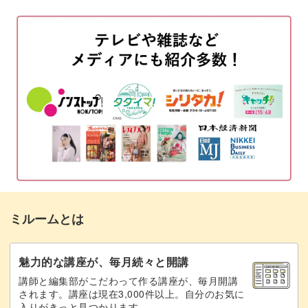
ろうを溶かす
04:21
仕上がりを美しくするテクニック
一層目のろうを着色する
05:40
一層目のろうを型に注ぐ
07:50
アロマタブレットをきれいに作るためのポイントやコツ
を、わかりやすく説明します。
二層目のろうを着色して型に注ぐ
08:48
リボンを通して仕上げる
12:41
形が綺麗に仕上がらなかった場合の対処法
13:40
ろうが漏れないような仕切りの作り方や、1層目のろうが
溶けないように2層目のろうを注ぐコツ、香りを強くした
まとめ
14:36
い場合のポイントなど、初心者の方にもぜひマスターして
ミルームとは
いただきたいポイントが盛りだくさんです！
魅力的な講座が、毎月続々と開講
講師と編集部がこだわって作る講座が、毎月開講
されます。講座は現在3,000件以上。自分のお気に
入りがきっと見つかります。