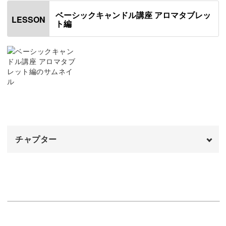
ベーシックキャンドル講座 アロマタブレッ
LESSON
ト編
韓国のアロマタブレットはお花などを使わず、シンプルな
デザインが人気なんです。
色の組み合わせによってはシックにもポップにも作れるん
ですよ！
チャプター
はっきりと色の分かれたタブレットを作る方法や、折れに
オープニング
00:00
くく強度のあるアロマタブレットを作る方法、ろうにしっ
かりと着色する方法など、制作の手順を丁寧にお伝えして
使用アイテム
01:03
います。
仕切りに使う厚紙を準備する
01:51