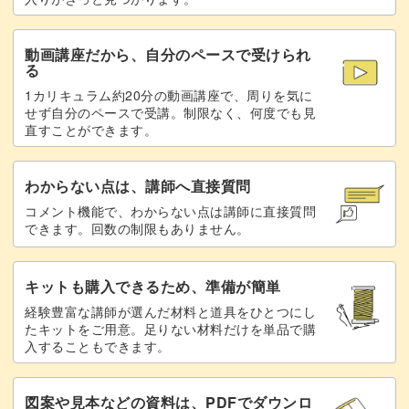
飾る場所もプレゼントする相手も選ばない、オシャレなア
イテムを作ってみませんか？
動画講座だから、自分のペースで受けられ
る
1カリキュラム約20分の動画講座で、周りを気に
せず自分のペースで受講。制限なく、何度でも見
直すことができます。
わからない点は、講師へ直接質問
コメント機能で、わからない点は講師に直接質問
できます。回数の制限もありません。
キットも購入できるため、準備が簡単
経験豊富な講師が選んだ材料と道具をひとつにし
たキットをご用意。足りない材料だけを単品で購
入することもできます。
図案や見本などの資料は、PDFでダウンロ