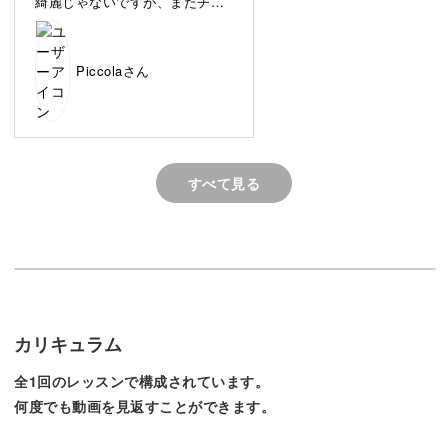
綺麗じゃないですが、またチャ
アロマタブレットってどんなもの？
レンジしてもっと完成度上げた
いと思います！！
Piccolaさん
アロマタブレットとは、みつろうとソイワックスを使った
香り付きのタブレット。
香りを楽しむだけでなく、部屋のインテリアとしてもアク
すべて見る
セントになるアイテムです。
この講座ではろうの温度を正確に計る方法や、型から取り
外すときの注意点など、基本的な部分もしっかりレクチャ
カリキュラム
ーしますので初心者さんにもおすすめです♪
全1回のレッスンで構成されています。
何度でも動画を見返すことができます。
華やかすぎないシンプルなデザイン