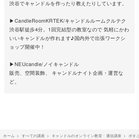
渋谷でキャンドルを作ったり教えたりしています。
▶CandleRoomKRTEK/キャンドルルームクルテク
渋谷駅徒歩4分。1回完結型の教室なので 気軽にかわ
いいキャンドルが作れます♪国内外で出張ワークシ
ョップ開催中！
▶NEUcandle/ノイキャンドル
販売、空間装飾、 キャンドルナイト企画・運営な
ど。
ホーム
>
すべての講座
>
キャンドルのオンライン教室・通信講座
>
ボタ