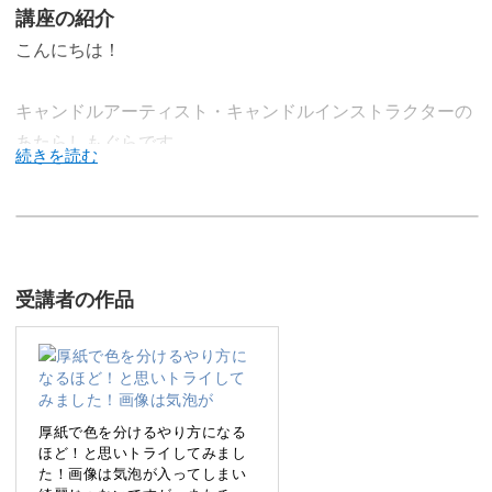
講座の紹介
こんにちは！
キャンドルアーティスト・キャンドルインストラクターの
あたらしもぐらです。
今回は、韓国で人気のシンプルなデザインのアロマタブレ
ットを作る方法をお届けいたします。
受講者の作品
きれいに仕上げるポイントを学んで、素敵なアロマタブレ
ットを作ってみましょう！
厚紙で色を分けるやり方になる
ほど！と思いトライしてみまし
た！画像は気泡が入ってしまい