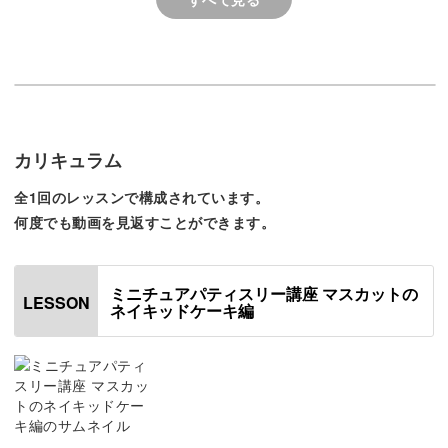
作ってわかる色々な発見
ぜひ、コツをマスターして、可愛らしくリアル感のある作
今回も学びの多いレッス
た！
品作りを楽しんでくださいね。
楽しかったです♪
素敵な講座をご用意して、皆さまのご参加をお待ちしてお
ります。
カリキュラム
全1回のレッスンで構成されています。
何度でも動画を見返すことができます。
ミニチュアパティスリー講座 マスカットの
LESSON
ネイキッドケーキ編