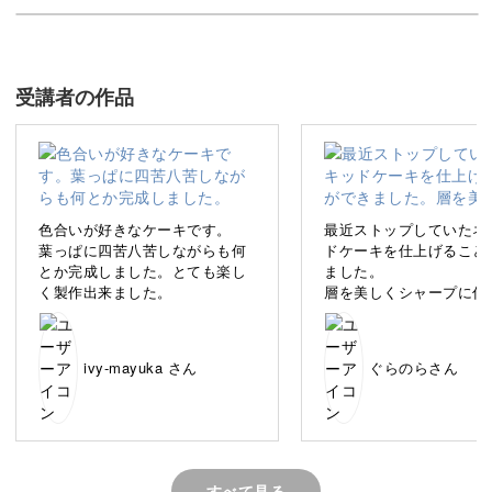
ます。
ネイキッドケーキとは、クリームを全面まで塗らないNY
発のケーキのことです。
受講者の作品
側面のスポンジ部分が見えていて、文字通り「ありのまま
の」ケーキというわけですね。
色合いが好きなケーキです。
最近ストップしていたネ
ケーキの特徴を活かし、スポンジがクリームから透ける感
葉っぱに四苦八苦しながらも何
ドケーキを仕上げること
とか完成しました。とても楽し
ました。
じなど細部までこだわった作品です。
く製作出来ました。
層を美しくシャープに仕
という基本が納得の出来
ませんが練習あるのみで
ケーキの要であるスポンジの質感や着色についてもたくさ
表面のクリームは塗って
んのこだわりとテクニックがつまっています。
ivy-mayuka さん
ぐらのらさん
に固まってお砂糖みたく
しまいました。綺麗な塗
もっと意識して作りたい
講座では、ひとうひとつの工程を丁寧に解説しているの
後マスカットの断面の黄
もうちょっと薄い方が爽
で、一緒にじっくり取り組んでみましょう♪
ったかな？
すべて見る