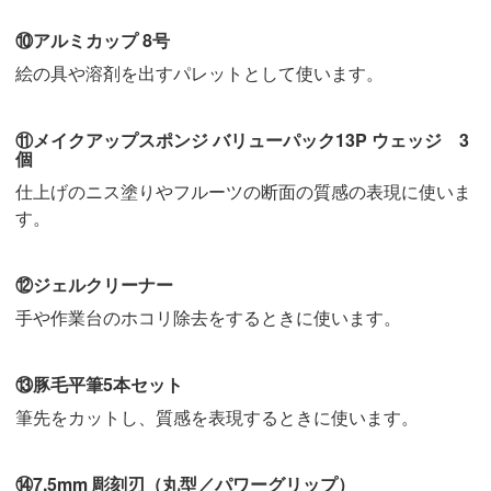
⑩アルミカップ 8号
絵の具や溶剤を出すパレットとして使います。
⑪メイクアップスポンジ バリューパック13P ウェッジ 3
個
仕上げのニス塗りやフルーツの断面の質感の表現に使いま
す。
⑫ジェルクリーナー
手や作業台のホコリ除去をするときに使います。
⑬豚毛平筆5本セット
筆先をカットし、質感を表現するときに使います。
⑭7.5mm 彫刻刃（丸型／パワーグリップ）