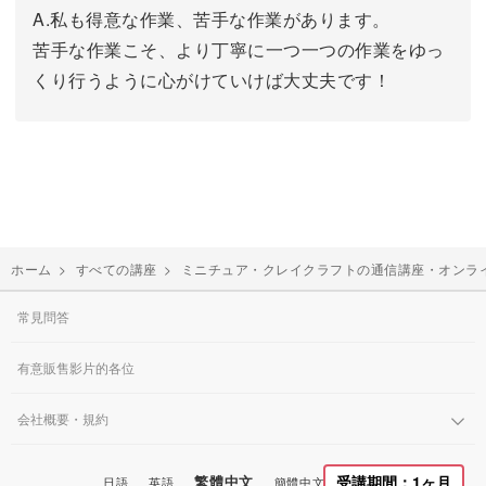
A.私も得意な作業、苦手な作業があります。
苦手な作業こそ、より丁寧に一つ一つの作業をゆっ
くり行うように心がけていけば大丈夫です！
ホーム
>
すべての講座
>
ミニチュア・クレイクラフトの通信講座・オンラ
常見問答
有意販售影片的各位
会社概要・規約
繁體中文
受講期間：1ヶ月
日語
英語
簡體中文
韓國語