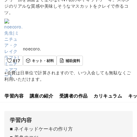
ジのリアルな質感や美味しそうなマスカットをクレイで作るコ
ツ。
noecoro.
817
キット・材料
補助資料
※会費は日単位で計算されますので、いつ入会しても無駄なくご
利用いただけます。
学習内容
講座の紹介
受講者の作品
カリキュラム
キ
学習内容
■ ネイキッドケーキの作り方