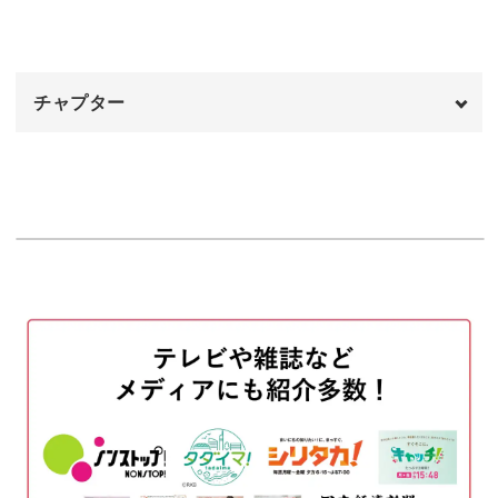
チャプター
オープニング
00:00
はじめに
00:20
使用材料・道具
01:21
ケーキの土台を作る
04:33
スポンジ生地に質感をつける
09:52
スポンジに焼き色をつける
11:39
茎を作る
14:03