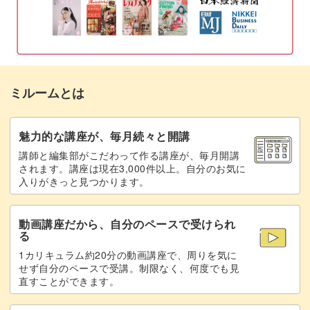
葉っぱを作る
15:58
茎に葉っぱを接着する
17:30
クレイを重ねてクリームを塗る
19:39
ミルームとは
ケーキにツヤを出す
24:41
フルーツをトッピングする
25:34
魅力的な講座が、毎月続々と開講
講師と編集部がこだわって作る講座が、毎月開講
完成♪
28:52
されます。講座は現在3,000件以上。自分のお気に
入りがきっと見つかります。
動画講座だから、自分のペースで受けられ
る
1カリキュラム約20分の動画講座で、周りを気に
せず自分のペースで受講。制限なく、何度でも見
直すことができます。