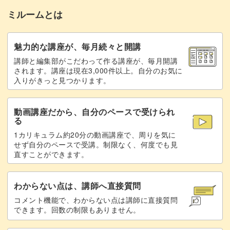
ミルームとは
少し辛めの味わいがお好みの方は、こちらのレシピがぴっ
魅力的な講座が、毎月続々と開講
たり！
講師と編集部がこだわって作る講座が、毎月開講
されます。講座は現在3,000件以上。自分のお気に
入りがきっと見つかります。
こうじ水の印象が一気に変わるでしょう。
動画講座だから、自分のペースで受けられ
最後には、見た目がちょっと華やかになるトッピング方法
る
もご紹介します。
1カリキュラム約20分の動画講座で、周りを気に
せず自分のペースで受講。制限なく、何度でも見
直すことができます。
わからない点は、講師へ直接質問
お友達のおもてなしに取り入れてみるのも素敵ですね♪
コメント機能で、わからない点は講師に直接質問
できます。回数の制限もありません。
ミキサーの上手な使い方も解説