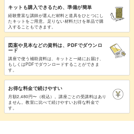
キットも購入できるため、準備が簡単
おいしいスムージーをつくるには、ミキサーの使い方がポ
経験豊富な講師が選んだ材料と道具をひとつにし
イントになります。
たキットをご用意。足りない材料だけを単品で購
入することもできます。
入れる順番によってミキサーのまわり方が変わるので、動
画でコツをチェックしてくださいね。
図案や見本などの資料は、PDFでダウンロ
ード
講座で使う補助資料は、キットと一緒にお届け、
もしくはPDFでダウンロードすることができま
す。
野菜やフルーツはちぎる大きさも要チェックです。
お得な料金で続けやすい
レッスン動画を参考に、一緒につくってみましょう。
月額2,480円〜（税込）。講座ごとの受講料はあり
ません。教室に比べて続けやすいお得な料金で
す。
スムージーは、ダイエット中の朝食にもぴったりです。