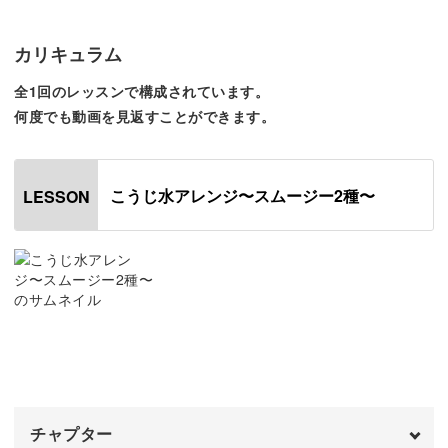
種類ご紹介します。
カリキュラム
野菜やフルーツのこうじ水は消化を助ける働きを持ち、便
全1回のレッスンで構成されています。
秘改善・代謝UPが期待できます。
何度でも動画を見返すことができます。
こうじ水アレンジ〜スムージー2種〜
LESSON
低カロリーで満足度の高いドリンクを、生活に取り入れて
みませんか？
スッキリ飲むなら野菜・フルーツのスムージー
はじめにご紹介するのは、野菜とフルーツをバランスよく
とりいれたレシピです。
チャプター