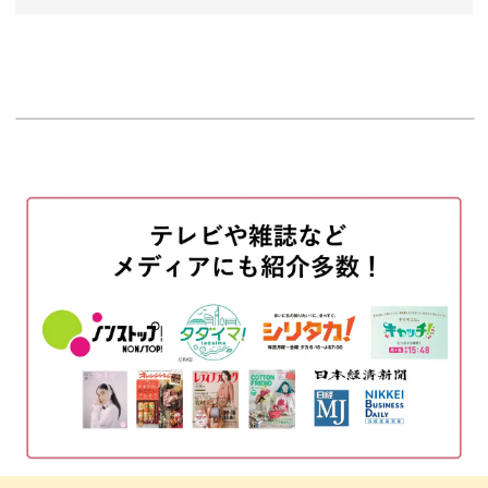
オープニング
00:00
スーパーで手に入りやすい身近な食材を使用するので、す
はじめに
ぐに挑戦できますよ。
00:20
使用材料・道具
00:50
目安となるこうじ水の量も解説するので、こちらからチェ
ックしてくださいね。
野菜スムージー
02:35
フルーツスムージー
05:07
完成♪
07:24
後半では食材を変更する際のポイントも解説します。
ちょっぴりスパイシーなスムージーも！
続いてご紹介するのは、スパイシーな味わいのスムージー
です。