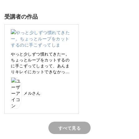
壁飾りを作ります。
受講者の作品
これまでよりも立体感のある作品作りになるため、パンチ
ニードルの腕を磨きたい方にもぴったりです。
やっと少しずつ慣れてきたー。
ちょっとループをカットするの
に手こずってしまって、あんま
布の張り方から解説するので、初心者さんもぜひ挑戦して
りキレイにカットできなかった
ください！
なー。これは先にカットしとく
のもありなのかなー⁇
メルさん
ハンドメイドで北欧風アート作品が完成！
円を組み合わせて表現したお花のモチーフは、シンプルな
北欧風のデザインです。
すべて見る