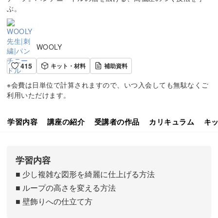
ぶ。
WOOLY
415
キット・材料
補助資料
※会費は日単位で計算されますので、いつ入会しても無駄なくご
利用いただけます。
学習内容
講座の紹介
受講者の作品
カリキュラム
キ
学習内容
■ 少し複雑な図形を綺麗に仕上げる方法
■ ループの高さを変える方法
■ 壁飾りへの仕立て方