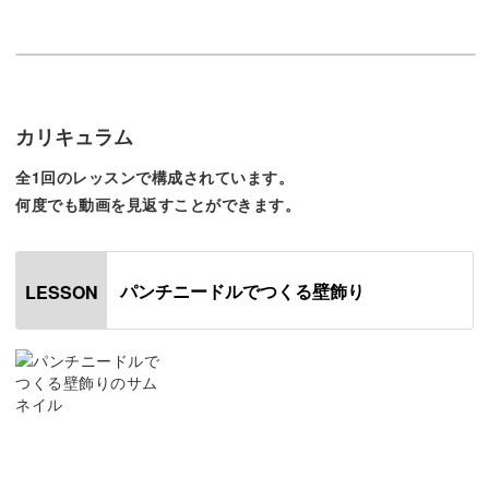
完成した作品は、ナチュラルなウッドテイストの家具にマ
ッチしますよ。
カリキュラム
手作りの作品は温かみを感じさせることも魅力です。
全1回のレッスンで構成されています。
何度でも動画を見返すことができます。
パンチニードルのふわふわとした質感も相まって、部屋に
彩りを添えてくれます。
パンチニードルでつくる壁飾り
LESSON
立体感のある作品を作るには
今回の講座では、立体感のある作品を作るための高低差を
つける方法をご紹介します。