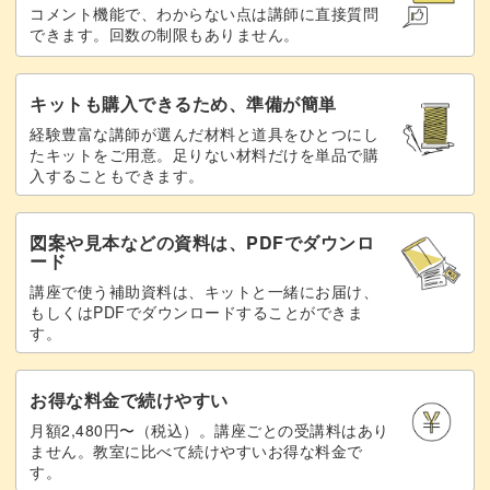
でしょう。
コメント機能で、わからない点は講師に直接質問
できます。回数の制限もありません。
キットも購入できるため、準備が簡単
パンチニードルを刺していると、つい時間を忘れて夢中に
経験豊富な講師が選んだ材料と道具をひとつにし
たキットをご用意。足りない材料だけを単品で購
なってしまいます。
入することもできます。
新たな技法を学ぶと、より楽しみも広がるでしょう。
図案や見本などの資料は、PDFでダウンロ
ード
この講座を通して、パンチニードルの世界にどっぷり浸っ
講座で使う補助資料は、キットと一緒にお届け、
てみませんか？
もしくはPDFでダウンロードすることができま
す。
お得な料金で続けやすい
月額2,480円〜（税込）。講座ごとの受講料はあり
ません。教室に比べて続けやすいお得な料金で
す。