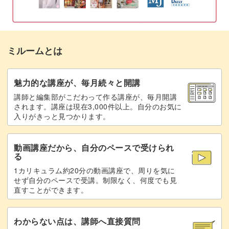
茎を刺す
21:02
作成したお花のモチーフは、壁飾りに仕立てます。
葉っぱを刺す
23:05
ミルームとは
余白を刺す
26:43
パンチニードルはインテリアとの相性も抜群なので、イン
糸始末をする
30:55
魅力的な講座が、毎月続々と開講
テリアの一部に取り入れましょう。
講師と編集部がこだわって作る講座が、毎月開講
ループを整えて境目をはっきりさせる
31:48
されます。講座は現在3,000件以上。自分のお気に
入りがきっと見つかります。
この方法を学ぶと、今後の作品制作のモチベーションもあ
花芯のループをカットする
33:09
がります。
動画講座だから、自分のペースで受けられ
写真立てに仕立てる
37:58
る
1カリキュラム約20分の動画講座で、周りを気に
完成♪
41:23
せず自分のペースで受講。制限なく、何度でも見
プレゼントにも喜ばれるので、ぜひ覚えてくださいね♪
直すことができます。
壁に飾れば、お部屋に彩りと温かみを与えることができる
わからない点は、講師へ直接質問