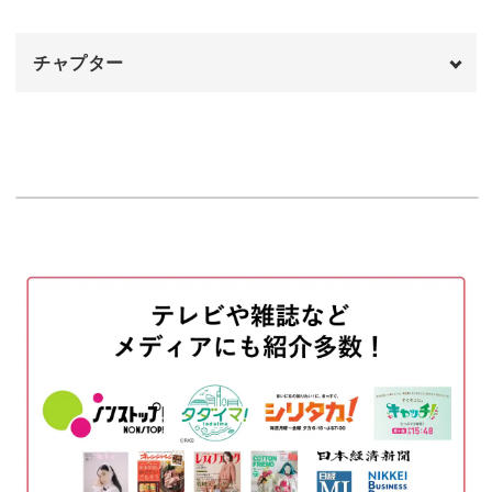
花びらに対して、花芯は少し低めに仕上げましょう。
チャプター
高さが変わることで、奥行のある立体的な作品が完成しま
オープニング
00:00
す。
はじめに
00:20
使用材料・道具
01:38
針の調節方法や仕上げのカットにはコツが必要です。
刺繍枠に布を張る
03:22
この技法を習得して、オリジナル作品の制作にも活かして
土台布に図案を写す
06:06
くださいね。
刺す順番について
07:46
花芯を刺す
09:22
壁飾りが制作できるように！
花びらを刺す
12:38