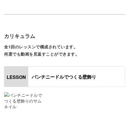
完成した作品は、ナチュラルなウッドテイストの家具にマ
ッチしますよ。
カリキュラム
手作りの作品は温かみを感じさせることも魅力です。
全1回のレッスンで構成されています。
何度でも動画を見返すことができます。
パンチニードルのふわふわとした質感も相まって、部屋に
彩りを添えてくれます。
パンチニードルでつくる壁飾り
LESSON
立体感のある作品を作るには
今回の講座では、立体感のある作品を作るための高低差を
つける方法をご紹介します。