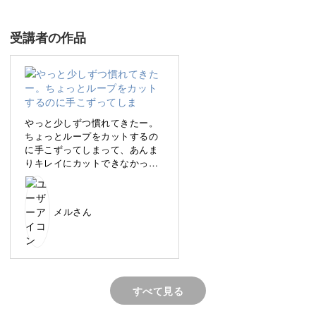
壁飾りを作ります。
受講者の作品
これまでよりも立体感のある作品作りになるため、パンチ
ニードルの腕を磨きたい方にもぴったりです。
やっと少しずつ慣れてきたー。
ちょっとループをカットするの
に手こずってしまって、あんま
布の張り方から解説するので、初心者さんもぜひ挑戦して
りキレイにカットできなかった
ください！
なー。これは先にカットしとく
のもありなのかなー⁇
メルさん
ハンドメイドで北欧風アート作品が完成！
円を組み合わせて表現したお花のモチーフは、シンプルな
北欧風のデザインです。
すべて見る