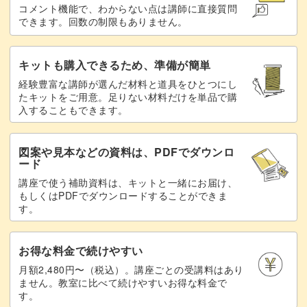
でしょう。
コメント機能で、わからない点は講師に直接質問
できます。回数の制限もありません。
キットも購入できるため、準備が簡単
パンチニードルを刺していると、つい時間を忘れて夢中に
経験豊富な講師が選んだ材料と道具をひとつにし
たキットをご用意。足りない材料だけを単品で購
なってしまいます。
入することもできます。
新たな技法を学ぶと、より楽しみも広がるでしょう。
図案や見本などの資料は、PDFでダウンロ
ード
この講座を通して、パンチニードルの世界にどっぷり浸っ
講座で使う補助資料は、キットと一緒にお届け、
てみませんか？
もしくはPDFでダウンロードすることができま
す。
お得な料金で続けやすい
月額2,480円〜（税込）。講座ごとの受講料はあり
ません。教室に比べて続けやすいお得な料金で
す。