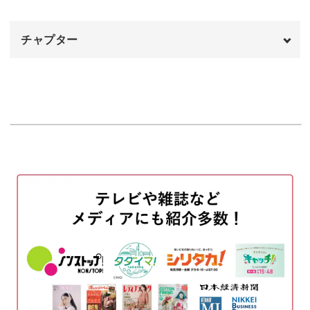
花びらに対して、花芯は少し低めに仕上げましょう。
チャプター
高さが変わることで、奥行のある立体的な作品が完成しま
オープニング
00:00
す。
はじめに
00:20
使用材料・道具
01:38
針の調節方法や仕上げのカットにはコツが必要です。
刺繍枠に布を張る
03:22
この技法を習得して、オリジナル作品の制作にも活かして
土台布に図案を写す
06:06
くださいね。
刺す順番について
07:46
花芯を刺す
09:22
壁飾りが制作できるように！
花びらを刺す
12:38