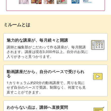
茎を刺す
21:02
作成したお花のモチーフは、壁飾りに仕立てます。
葉っぱを刺す
23:05
ミルームとは
余白を刺す
26:43
パンチニードルはインテリアとの相性も抜群なので、イン
糸始末をする
30:55
魅力的な講座が、毎月続々と開講
テリアの一部に取り入れましょう。
講師と編集部がこだわって作る講座が、毎月開講
ループを整えて境目をはっきりさせる
31:48
されます。講座は現在3,000件以上。自分のお気に
入りがきっと見つかります。
この方法を学ぶと、今後の作品制作のモチベーションもあ
花芯のループをカットする
33:09
がります。
動画講座だから、自分のペースで受けられ
写真立てに仕立てる
37:58
る
1カリキュラム約20分の動画講座で、周りを気に
完成♪
41:23
せず自分のペースで受講。制限なく、何度でも見
プレゼントにも喜ばれるので、ぜひ覚えてくださいね♪
直すことができます。
壁に飾れば、お部屋に彩りと温かみを与えることができる
わからない点は、講師へ直接質問