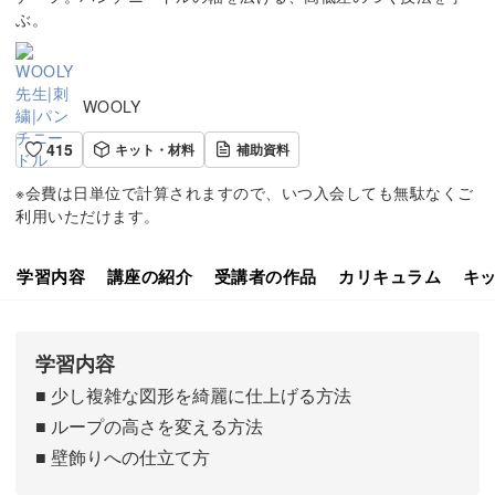
ぶ。
WOOLY
415
キット・材料
補助資料
※会費は日単位で計算されますので、いつ入会しても無駄なくご
利用いただけます。
学習内容
講座の紹介
受講者の作品
カリキュラム
キ
学習内容
■ 少し複雑な図形を綺麗に仕上げる方法
■ ループの高さを変える方法
■ 壁飾りへの仕立て方