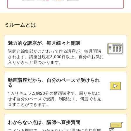
ガラスに金具をつける
13:40
パーツを組み立てる
16:02
ミルームとは
ガラスとパーツをつなぐ
19:11
完成♪
20:49
魅力的な講座が、毎月続々と開講
講師と編集部がこだわって作る講座が、毎月開講
されます。講座は現在3,000件以上。自分のお気に
入りがきっと見つかります。
動画講座だから、自分のペースで受けられ
る
1カリキュラム約20分の動画講座で、周りを気に
せず自分のペースで受講。制限なく、何度でも見
直すことができます。
わからない点は、講師へ直接質問
コメント機能で、わからない点は講師に直接質問