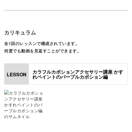
この講座では「かすれペイントのパープルカボションアク
セサリー」の作り方をご紹介します。
今回作る紫のアクセアリーは秋冬にピッタリ♪
カリキュラム
全1回のレッスンで構成されています。
クリスマスのお祝いやお食事会など、ちょっとおしゃれを
何度でも動画を見返すことができます。
して出かける時にぜひご活用ください。
カラフルカボションアクセサリー講座 かす
このアクセサリーの最大の特徴は、色味が少しかすれたよ
LESSON
れペイントのパープルカボション編
うなデザイン。
ガラスのカボションに、カラージェルでデザインを描いて
いきます♪
「ガラスカボション」とは、透明なドーム型のパーツのこ
とで、市販のアクセサリーなどにもよく使われているんで