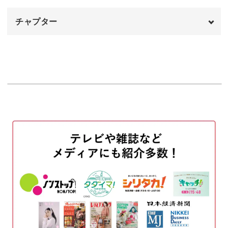
すよ。
チャプター
上手にかすれたようなニュアンスを出すための筆使いを丁
オープニング
00:00
寧にレクチャーするので、ご注目くださいね♪
はじめに
00:20
他にも、9ピンを大きく丸める方法など作品作りに欠かせ
使用材料・道具
01:28
ないテクニックをたくさんお伝えします！
クリアファイルにクリアジェルを塗る
03:15
様々な場面で、コーディネートのアクセントになる華やか
土台にホワイトのジェルを塗る
な紫の耳飾りで、毎日をもっと素敵に過ごしましょう。
04:10
ピンクとパープルのジェルを重ねる
05:41
クリアジェルでコーティングする
07:40
ガラスを貼りつけてパーツを作る
08:19