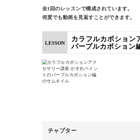
全1回のレッスンで構成されています。
クリスマスのお祝いやお食事会など、
何度でも動画を見返すことができます。
ください。
カラフルカボション
LESSON
このアクセサリーの最大の特徴は、色
パープルカボション
ガラスのカボションに、カラージェル
「ガラスカボション」とは、透明なド
どにもよく使われているんですよ。
上手にかすれたようなニュアンスを出
注目くださいね♪
チャプター