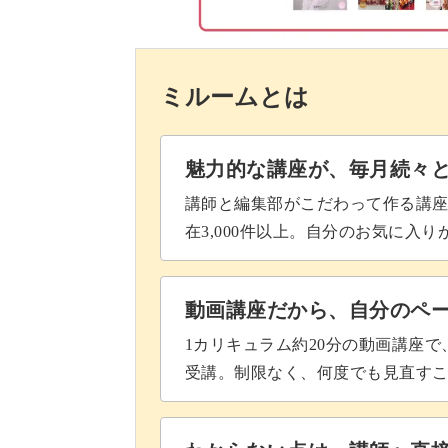
パーツを組み立てる
ガラスとパーツをつなぐ
ミルームとは
完成♪
魅力的な講座が、毎月続々
講師と編集部がこだわって作る講
在3,000件以上。自分のお気に入
動画講座だから、自分のペ
1カリキュラム約20分の動画講座
受講。制限なく、何度でも見直す