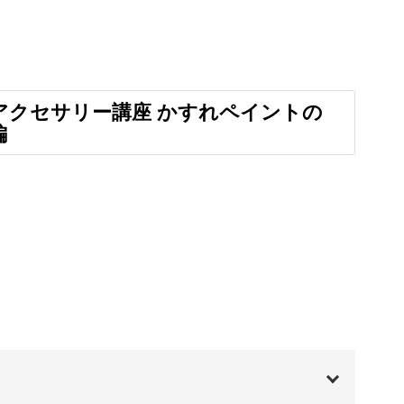
ちょっとおしゃれをして出かける時にぜひご活用
アクセサリー講座 かすれペイントの
味が少しかすれたようなデザイン。
編
でデザインを描いていきます♪
ーム型のパーツのことで、市販のアクセサリーな
すための筆使いを丁寧にレクチャーするので、ご