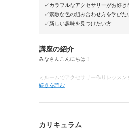
✓カラフルなアクセサリーがお好き
✓素敵な色の組み合わせ方を学びた
✓新しい趣味を見つけたい方
講座の紹介
みなさんこんにちは！
ミルームでアクセサリー作りレッスン
この講座では「かすれペイントのパー
します。
今回作る紫のアクセアリーは秋冬にピ
カリキュラム