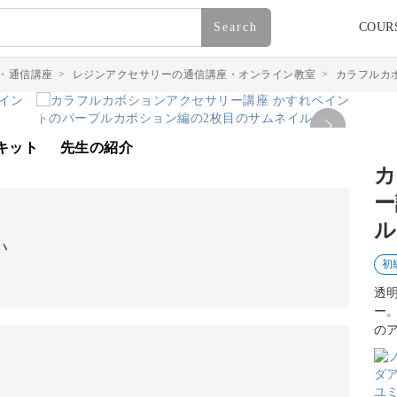
Search
COUR
・通信講座
>
レジンアクセサリーの通信講座・オンライン教室
>
カラフルカ
キット
先生の紹介
カ
ー
ル
い
初
透
ー
の