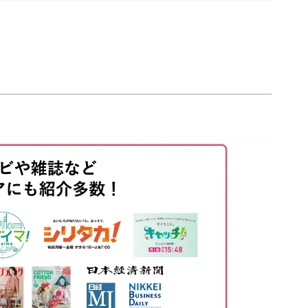
ど作品作りに欠かせないテクニックをたくさんお
00:00
00:20
セントになる華やかな紫の耳飾りで、毎日をもっ
01:28
塗る
03:15
04:10
る
05:41
07:40
08:19
13:40