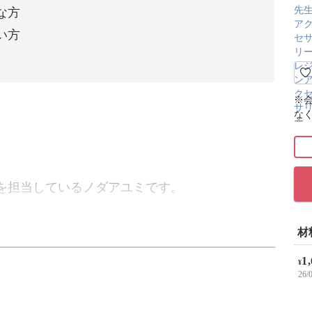
な方
い方
※
な
を担当しているノダアユミです。
プルカボションアクセサリー」の作り方をご紹介
材
1
¥
26
ッタリ♪