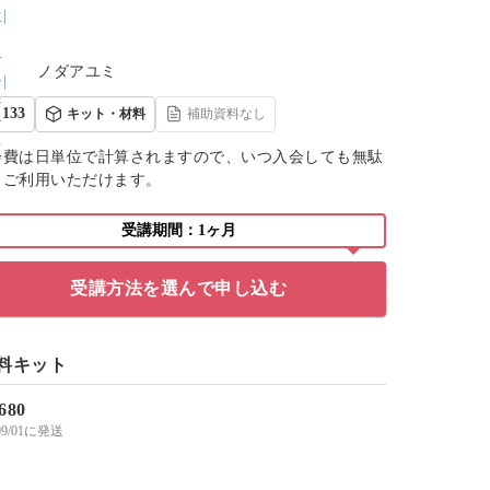
ノダアユミ
133
キット・材料
補助資料なし
会費は日単位で計算されますので、いつ入会しても無駄
くご利用いただけます。
受講期間：1ヶ月
受講方法を選んで申し込む
料キット
,680
/09/01に発送