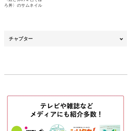
おからは、体の内側からキレイと健康を作る手助けをして
くれる食物繊維の宝庫で、他にもたんぱく質・マグネシウ
チャプター
ム・カルシウムなど、栄養成分が豊富に含まれています。
オープニング
00:00
さらに、コスパも抜群で毎日続けてもお財布にやさしい食
はじめに
00:20
材。
使用材料・道具
01:01
こんなに素晴らしいスーパー食材があるのに使わない手は
卵そぼろの材料を混ぜる
01:43
ありません。
卵そぼろを作る
02:45
美味しく・キレイに・整える、おから生活を一緒に始めて
鮭そぼろを作る
03:50
みましょう！