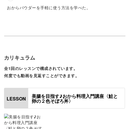
おからパウダーを手軽に使う方法を学べた。
忙しい朝でもぱぱっと作れるので、お弁当にもおすすめ！
ぜひ一度作ってみてください。
カリキュラム
おからパウダーは味が馴染みやすいため、食事に取り入れ
全1回のレッスンで構成されています。
てもさほど気になりません。
何度でも動画を見返すことができます。
美腸を目指す♪おから料理入門講座〈鮭と
LESSON
卵の２色そぼろ丼​​〉
味を変えることなく、お料理にこっそりとおからを忍ばせ
ることが出来ますよ♪
食物繊維を取りづらいお弁当にぜひ、ご活用ください。