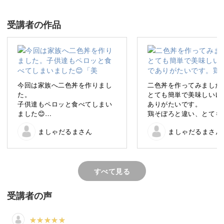
材 "おから"！
受講者の作品
おからに秘められたパワーや、幅広いレシピを、楽しくご
紹介いたします。
今回は家族へ二色丼を作りまし
二色丼を作ってみました
た。
とても簡単で美味しいレ
子供達もペロッと食べてしまい
ありがたいです。
今回の講座では、おからを使った鮭と卵の２色そぼろ丼​​の
ました😊
鶏そぼろと違い、とても
作り方を・ご紹介します。
「美味しかったー」とみんな言
ですね。
ましゃだるまさん
ましゃだるまさん
ってました✌️
おからパウダー、全然気
ません✌️
次は家族に作ってあげよ
います。
残り物の豚汁を添えて、
すべて見る
主食となる一品なので、毎日のご飯に取り入れやすいレシ
人夕食となりました😝
ピです。
受講者の声