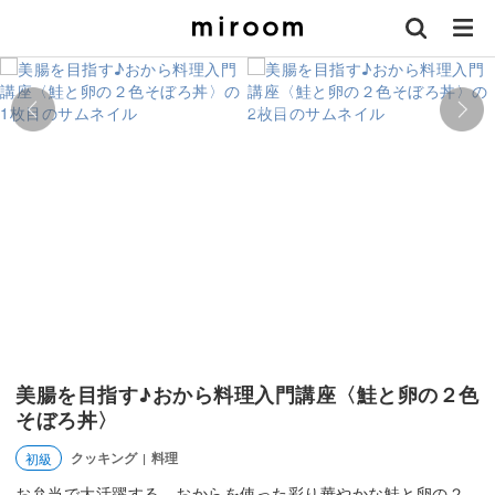
美腸を目指す♪おから料理入門講座〈鮭と卵の２色
そぼろ丼​​〉
クッキング
料理
初級
|
お弁当で大活躍する、おからを使った彩り華やかな鮭と卵の２