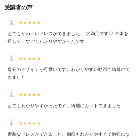
カジュアルな服よりシンプルな型紙
受講者の声
ドレスはカジュアルな服より作るのが難しそう・・・と思
われるかもしれませんが、実はシンプルな型紙で作ること
とてもかわいいドレスができました。 大満足です♡ 全体を
ができます。
通して、すごくわかりやすかったです
型紙の裁断方法から丁寧に説明していきますので、初心者
さんもご安心ください◎
肩紐のデザインが可愛いです。わかりやすい動画で綺麗にで
きました
同じ型紙でも材料や装飾を変えるだけで変わる雰囲気。
とてもわかりやすかったです。綺麗にカットできました
ドレス作りの基本パターンを覚えたら、あとはアレンジ次
第でさまざまなドレスが作れるんです♪
素敵なドレスができました。動画もわかりやすくて勉強にな