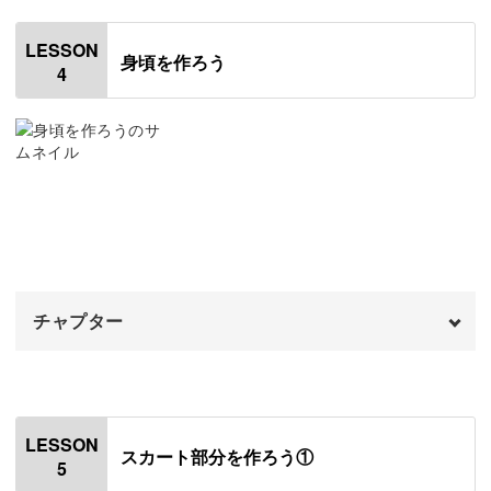
きますよ。
はじめに
00:20
LESSON
身頃を作ろう
4
合わせると本当にかわいいので、ドールが着ている姿を想
ラッセルレースをカットする
00:36
像しながら作ってみてくださいね！
チュール生地をカットする
03:55
チュールやレースにはさまざまなカラーがあります。
たくさん作って技術も磨きながら、ドールの美しいドレス
チャプター
アップをお楽しみください♪
オープニング
00:00
はじめに
00:20
LESSON
スカート部分を作ろう①
5
前身頃と後ろ身頃を縫い合わせる
00:43