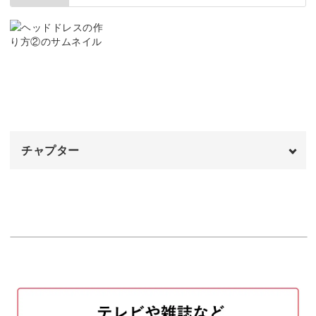
ラッセルレースにギャザーを寄せる
04:51
レースを土台に縫いつける
08:18
シフォンチュールにギャザーを寄せる
11:48
チュールを土台に縫いつける
14:36
チャプター
ビーズを縫いつける
17:32
オープニング
00:00
はじめに
00:20
フェルトに土台を縫いつける
00:37
ピンを縫いつける
02:28
完成♪
07:26