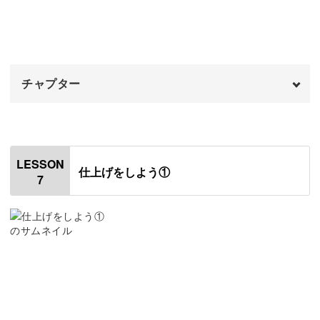
シフォンチュールに折り目をつける
12:42
スカートとチュールを縫い合わせる
22:50
チャプター
オープニング
00:00
はじめに
00:20
LESSON
仕上げをしよう①
7
スカートの左右の端を縫う
00:36
スカートの見返しを作る
05:19