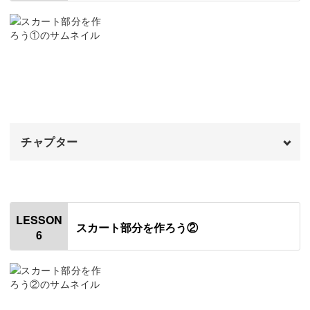
胸のダーツを縫う
08:46
肩ひもを縫う
11:35
肩ひもを身頃に貼りつける
18:11
チャプター
オープニング
00:00
はじめに
00:20
LESSON
スカート部分を作ろう②
6
スカートの下の端を縫う
00:48
ラッセルレースにギャザーを寄せる
04:09
スカートとレースを縫い合わせる
09:46