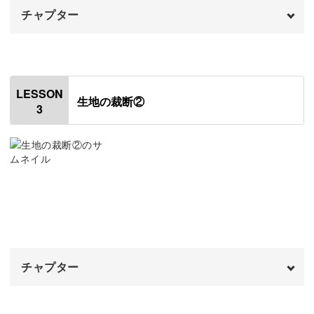
パーツごとにかわいい仕掛けがありますので、ひとつひと
チャプター
つの工程にときめきながら作業をすすめられます♪
オープニング
00:00
はじめに
00:20
LESSON
生地の裁断②
装飾でさらにかわいく
3
使用材料・道具
01:46
型紙について
06:56
基本のドレスだけでもかわいいのですが、リボンやビーズ
を使った装飾でさらにかわいさアップ！
型紙をカットして貼り合わせる
09:27
ワンポイントの上品さが、ドールたちをいっそう美しくみ
サテン生地に型紙を転写してカットする
12:00
せてくれます。
ほつれ止め液を塗る
22:15
チャプター
オープニング
00:00
また、ドレスとおそろいのヘッドドレスの作り方も習得で