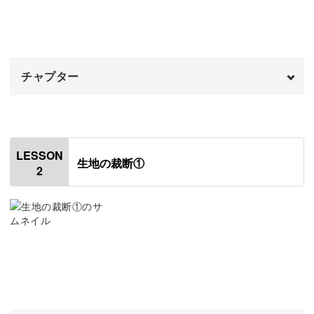
水が流れるような美しいフォルムは、カスケードドレスと
も言われます。
チャプター
ボリュームたっぷりのスカートは、シフォンチュールに折
オープニング
00:00
り目をつけているのがポイント！
はじめに
00:20
LESSON
生地の裁断①
このラッフル加工のしかたは、レッスンで詳しくお教えし
2
使用道具
00:59
ていますので注目してくださいね。
使用するミシンについて
05:30
ドールドレスの材料
06:36
ふんわりとした素材を重ね、バランスよく仕上げるコツを
おわりに
09:36
学べるのがこのドレス講座ならでは。