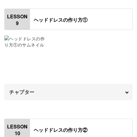
はじめに
00:20
LESSON
ヘッドドレスの作り方①
9
リボンを作る
00:45
リボンをドレスに縫いつける
05:43
胸の上にビーズを縫いつける
08:50
フリクションペンを消す
12:43
チャプター
オープニング
00:00
はじめに
00:20
LESSON
ヘッドドレスの作り方②
10
生地を裁断する
00:52