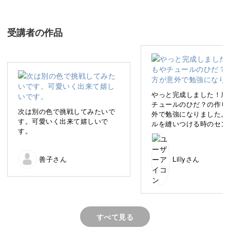
この講座では、22cmドール用のボリュームたっぷりなチ
ュールドレスを作ります。
受講者の作品
サテン生地やレースといった素敵な素材を使って、ときめ
くような美しいドレスに仕上げますよ◎
やっと完成しました！肩
チュールのひだ？の作り
次は別の色で挑戦してみたいで
外で勉強になりました。
おそろいでつけるともっとかわいくなる、ヘッドドレスを
す。可愛いく出来て嬉しいで
ルを縫いつける時のセン
作る方法もご紹介します。
す。
わせを失敗しましたが、
よりシンプルな作り方で
すかったです。ヘアアク
ドールとの時間がますます光り輝く、華やかなドレスをい
善子さん
Lillyさん
ーも華やかで素敵です。
っしょに作っていきましょう！
すべて見る