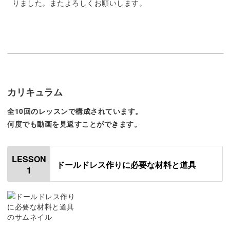
りました。またよろしくお願いします。
ドレス作りならではの道具や材料がありますので、レッス
ンで詳しくご紹介しますね。
カジュアルな服は作っているけど・・・という方も、いつ
もと違う素材や作り方にワクワク新鮮な気持ちになること
カリキュラム
まちがいなしです！
全10回のレッスンで構成されています。
何度でも動画を見返すことができます。
LESSON
ときめきながら作れるドレス
ドールドレス作りに必要な材料と道具
1
このドレスの魅力は、繊細なシフォンチュールと花柄のラ
ッセルレースの重なり。