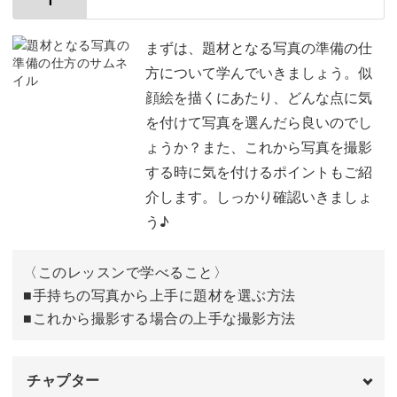
似顔絵は、プレゼントにはもちろん、普段の生活の中でも
まずは、題材となる写真の準備の仕
使える場面がたくさんありあす。
方について学んでいきましょう。似
顔絵を描くにあたり、どんな点に気
講座の最後の動画では、似顔絵が楽しめる活用方法も、今
を付けて写真を選んだら良いのでし
後のアイディアとして提案いたしますので、ぜひ参考にし
ょうか？また、これから写真を撮影
てみてくださいね。
する時に気を付けるポイントもご紹
介します。しっかり確認いきましょ
う♪
〈このレッスンで学べること〉
■手持ちの写真から上手に題材を選ぶ方法
さらさらとペンを動かして、ささっと可愛い似顔絵が描け
■これから撮影する場合の上手な撮影方法
るようになると、自分自身も楽しいですし、相手にも喜ん
でいただけると思います。
チャプター