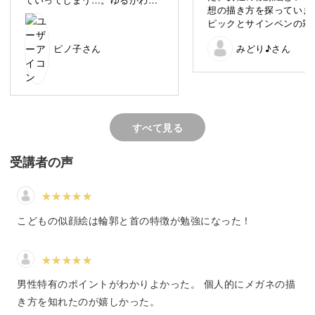
ます。
想の描き方を探っていま
するのがむずかしかったです。
ピックとサインペンの彩
いを知りたかったのでレ
無理に顔を似せようとするより
人を描こうと思うと、難しいイメージがありますが、パタ
ピノ子さん
みどり♪さん
添えてみました。顎下の
もその人のかわいらしい雰囲気
っと丁寧に描けばよかっ
を表せると良いのかな。
ーンを知ってしまえば難しいことはありません。
付かされました。
すべて見る
「イラストを描くのが楽しい！」
受講者の声
「もっともっと描きたい！」
講座を終える頃には、そんな風に感じていただけるよう、
こどもの似顔絵は輪郭と首の特徴が勉強になった！
楽しくお伝えできればと思っています。
男性特有のポイントがわかりよかった。 個人的にメガネの描
き方を知れたのが嬉しかった。
黒ペン一本！白黒で仕上げても可愛い！