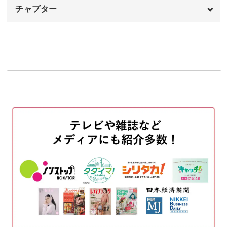
チャプター
オープニング
00:00
はじめに
00:20
使用材料・道具
00:46
はがきに描く
01:14
日常のものに取り入れる方法
03:26
紙コップに描く
04:12
箸袋に描く
08:10
完成♪
10:42