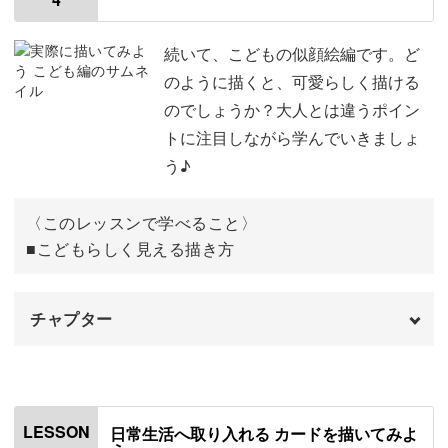
使用材料・道具
00:58
特徴の捉え方
01:46
続いて、こどもの似顔絵編です。ど
のように描くと、可愛らしく描ける
輪郭の描き方
03:24
のでしょうか？大人とは違うポイン
トに注目しながら学んでいきましょ
髪型の描き方
05:24
う♪
顔のパーツの描き方
06:06
〈このレッスンで学べること〉
下描きを描く
10:08
■こどもらしく見える描き方
サインペンで清書する
12:48
チャプター
着色する
13:51
おわりに
20:15
オープニング
00:00
はじめに
00:20
LESSON
日常生活へ取り入れる カードを描いてみよ