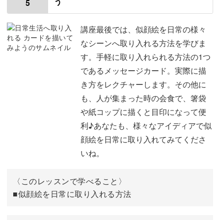
う
5
使用材料・道具
00:54
特徴の捉え方と輪郭の描き方
01:35
講座最後では、似顔絵を日常の様々
なシーンへ取り入れる方法を学びま
顔のパーツの描き方
03:56
す。手軽に取り入れられる方法の1つ
であるメッセージカード。実際に描
下描きを描く
05:29
き方をレクチャーします。その他に
サインペンで清書する
07:41
も、人が集まった時の会食で、箸袋
や紙コップに描くと目印になって便
着色する
08:17
利♪あなたも、様々なアイディアで似
おわりに
顔絵を日常に取り入れてみてくださ
13:40
いね。
〈このレッスンで学べること〉
■似顔絵を日常に取り入れる方法