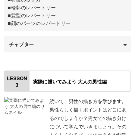
■輪郭のレパートリー
■髪型のレパートリー
■顔のパーツのレパートリー
チャプター
オープニング
00:00
使用材料・道具
01:20
LESSON
実際に描いてみよう 大人の男性編
3
特徴の捉え方
02:22
輪郭の描き方
03:58
続いて、男性の描き方を学びます。
男性らしく描くポイントはどこにあ
髪型の描き方
05:54
るのでしょうか？男女での描き分け
について学んでいきましょう。その
顔のパーツの描き方
07:33
人らしくなるパーツの大きさや配置