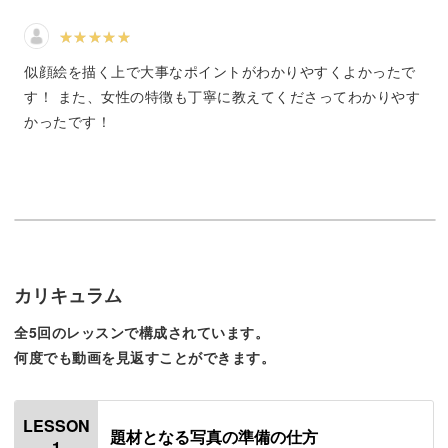
講座では、下絵の描き方から色塗りまでをレクチャーしま
似顔絵を描く上で大事なポイントがわかりやすくよかったで
す。
す！ また、女性の特徴も丁寧に教えてくださってわかりやす
かったです！
けれど、あえて色は塗らず白黒で仕上げてもOK！
黒ペン一本だけで描かれたイラストでも、見栄えのする描
き方のコツもご紹介します。
色塗りなしでも可愛く仕上がるから、ささっと描きやすい
のも私の似顔絵講座の特徴です。
カリキュラム
日常で楽しむ似顔絵の活用シーン
全5回のレッスンで構成されています。
何度でも動画を見返すことができます。
似顔絵が描けたら、ぜひ日常で使ってみましょう！
LESSON
題材となる写真の準備の仕方
1